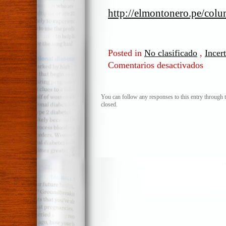
http://elmontonero.pe/col
Posted in
No clasificado
,
Incer
Comentarios desactivados
en
Verónik
con
ka
You can follow any responses to this entry through 
closed.