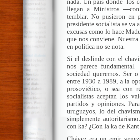
nada. Un país donde los c
llegan a Ministros —co
temblar. No pusieron en p
presidente socialista se va 
excusas como lo hace Madur
que nos conviene. Nuestra 
en política no se nota.
Si el deslinde con el chav
nos parece fundamental.
sociedad queremos. Ser o n
entre 1930 a 1989, a la opci
prosoviético, o sea con 
socialistas aceptan los va
partidos y opiniones. Para
uruguayos, lo del chavism
simplemente autoritarismo
con ka? ¿Con la ka de Kant
Chávez era un emir venezo