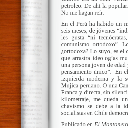
petróleo. De ahí la popular
No me hagan reír.
En el Perú ha habido un m
seis meses, de jóvenes “in
les gusta “ni tecnócratas,
comunismo ortodoxo”. Lo 
¿ortodoxa? Lo suyo, es el 
que arrastra ideologías m
una persona joven de edad y
pensamiento único”. En el
izquierda moderna y la s
Mujica peruano. O una Cami
Franca y directa, sin silen
kilometraje, me queda un
chavismo se debe a la id
socialistas en Chile democrá
Publicado en
El Montonero