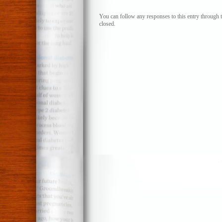
O
realismo
You can follow any responses to this entry through 
closed.
o
colapso