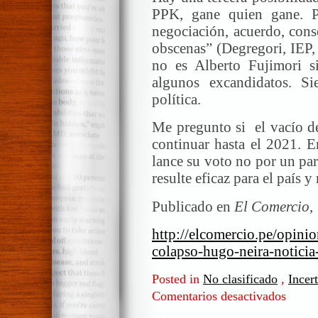
PPK, gane quien gane. 
negociación, acuerdo, cons
obscenas” (Degregori,
IEP,
no es Alberto Fujimori 
algunos excandidatos. Si
política.
Me pregunto si el vacío d
continuar hasta el 2021. E
lance su voto no por un par
resulte eficaz para el país y
Publicado en
El Comercio
,
http://elcomercio.pe/opini
colapso-hugo-neira-notici
Posted in
No clasificado
,
Incer
Comentarios desactivados
en
2021.