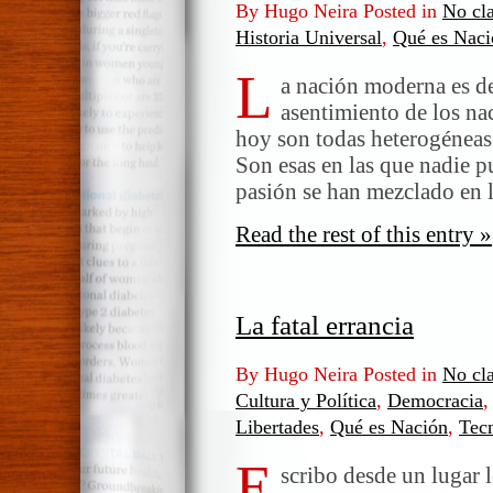
By Hugo Neira Posted in
No cla
Historia Universal
,
Qué es Naci
L
a nación moderna es de
asentimiento de los na
hoy son todas heterogéneas.
Son esas en las que nadie pu
pasión se han mezclado en 
Read the rest of this entry »
La fatal errancia
By Hugo Neira Posted in
No cla
Cultura y Política
,
Democracia
Libertades
,
Qué es Nación
,
Tec
E
scribo desde un lugar 