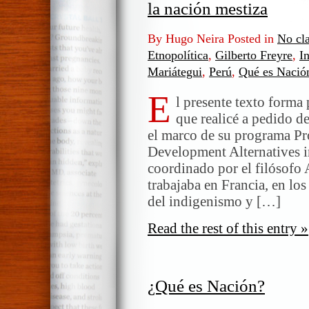
la nación mestiza
By Hugo Neira Posted in
No cla
Etnopolítica
,
Gilberto Freyre
,
I
Mariátegui
,
Perú
,
Qué es Nació
E
l presente texto forma 
que realicé a pedido d
el marco de su programa Pr
Development Alternatives 
coordinado por el filósof
trabajaba en Francia, en los
del indigenismo y […]
Read the rest of this entry »
¿Qué es Nación?