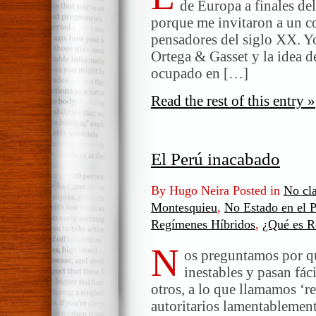
de Europa a finales del
porque me invitaron a un c
pensadores del siglo XX. Yo
Ortega & Gasset y la idea d
ocupado en […]
Read the rest of this entry »
El Perú inacabado
By Hugo Neira Posted in
No cla
Montesquieu
,
No Estado en el 
Regímenes Híbridos
,
¿Qué es R
N
os preguntamos por q
inestables y pasan fác
otros, a lo que llamamos ‘r
autoritarios lamentablemen