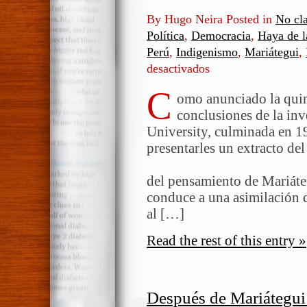
By Hugo Neira Posted in
No cla
Política
,
Democracia
,
Haya de l
Perú
,
Indigenismo
,
Mariátegui
,
desactivados
en
Después
C
de
omo anunciado la quin
Mariátegui:
conclusiones de la in
hacia
University, culminada en 19
la
presentarles un extracto del
problemática
*** La p
de
del pensamiento de Mariáteg
nuestros
conduce a una asimilación 
días
al […]
Read the rest of this entry »
Después de Mariátegui: