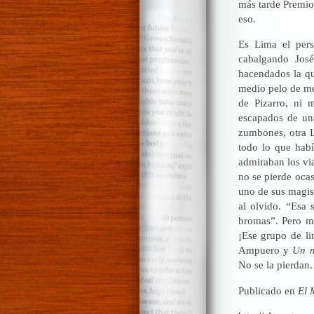
más tarde Premio
eso.
Es Lima el pers
cabalgando Jos
hacendados la qu
medio pelo de mer
de Pizarro, ni m
escapados de un
zumbones, otra L
todo lo que habí
admiraban los via
no se pierde oca
uno de sus magis
al olvido. “Esa 
bromas”. Pero má
¡Ese grupo de li
Ampuero y
Un m
No se la pierdan.
Publicado en
El 