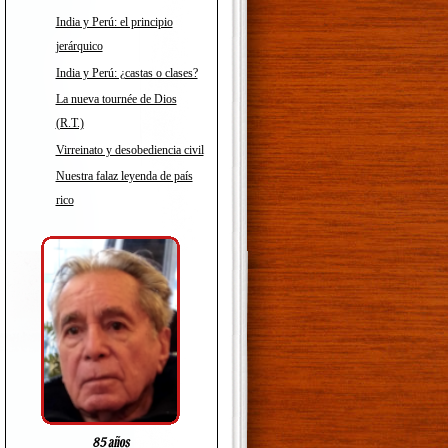
India y Perú: el principio
jerárquico
India y Perú: ¿castas o clases?
La nueva tournée de Dios
(R.T.)
Virreinato y desobediencia civil
Nuestra falaz leyenda de país
rico