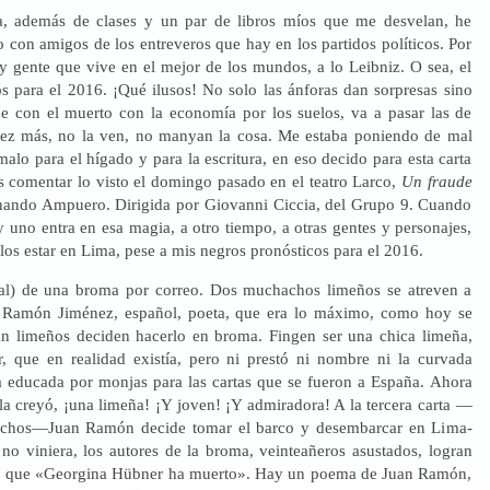
a, además de clases y un par de libros míos que me desvelan, he
 con amigos de los entreveros que hay en los partidos políticos. Por
ay gente que vive en el mejor de los mundos, a lo Leibniz. O sea, el
os para el 2016. ¡Qué ilusos! No solo las ánforas dan sorpresas sino
e con el muerto con la economía por los suelos, va a pasar las de
vez más, no la ven, no manyan la cosa. Me estaba poniendo de mal
alo para el hígado y para la escritura, en eso decido para esta carta
 comentar lo visto el domingo pasado en el teatro Larco,
Un fraude
rnando Ampuero. Dirigida por Giovanni Ciccia, del Grupo 9. Cuando
 y uno entra en esa magia, a otro tiempo, a otras gentes y personajes,
elos estar en Lima, pese a mis negros pronósticos para el 2016.
real) de una broma por correo. Dos muchachos limeños se atreven a
an Ramón Jiménez, español, poeta, que era lo máximo, como hoy se
n limeños deciden hacerlo en broma. Fingen ser una chica limeña,
 que en realidad existía, pero ni prestó ni nombre ni la curvada
ña educada por monjas para las cartas que se fueron a España. Ahora
 la creyó, ¡una limeña! ¡Y joven! ¡Y admiradora! A la tercera carta —
hechos—Juan Ramón decide tomar el barco y desembarcar en Lima-
 no viniera, los autores de la broma, veinteañeros asustados, logran
pa que «Georgina Hübner ha muerto». Hay un poema de Juan Ramón,