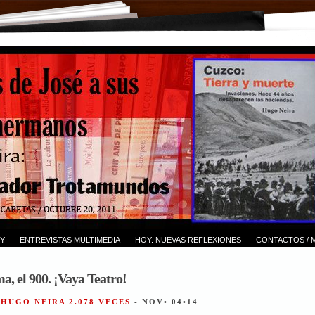
Y
ENTREVISTAS MULTIMEDIA
HOY. NUEVAS REFLEXIONES
CONTACTOS / 
, el 900. ¡Vaya Teatro!
 HUGO NEIRA 2.078 VECES
- NOV• 04•14