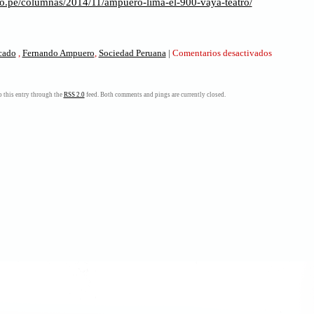
ro.pe/columnas/2014/11/ampuero-lima-el-900-vaya-teatro/
en
icado
,
Fernando Ampuero
,
Sociedad Peruana
|
Comentarios desactivados
Ampuero,
Lima,
el
 this entry through the
RSS 2.0
feed. Both comments and pings are currently closed.
900.
¡Vaya
Teatro!