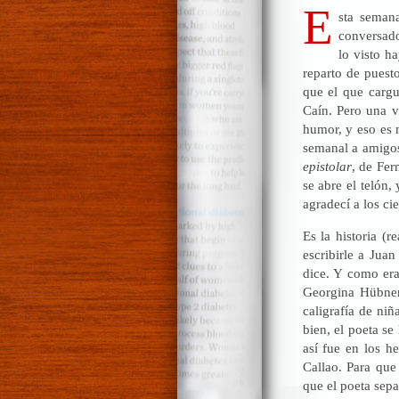
E
sta seman
conversado
lo visto h
reparto de puest
que el que cargu
Caín. Pero una 
humor, y eso es m
semanal a amigos
epistolar
, de Fe
se abre el telón,
agradecí a los ci
Es la historia (
escribirle a Ju
dice. Y como era
Georgina Hübner,
caligrafía de ni
bien, el poeta se
así fue en los 
Callao. Para que
que el poeta se