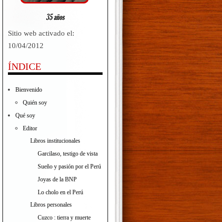
Sitio web activado el:
10/04/2012
ÍNDICE
Bienvenido
Quién soy
Qué soy
Editor
Libros institucionales
Garcilaso, testigo de vista
Sueño y pasión por el Perú
Joyas de la BNP
Lo cholo en el Perú
Libros personales
Cuzco : tierra y muerte