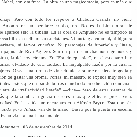
 Nobel, con esa frase. La obra es una tragicomedia, pero es más que
onaje. Pero con todo los respetos a Chabuca Granda, no viene
é Antonio en un berebere criollo, no. No es la Lima rural de
e aparece sino la urbana. En la obra de Ampuero no es tampoco el
cachifles, escribanos o sacristanes. Ni nostalgia colonial, ni higuera
arinera, ni fervor cucufato. Ni personajes de hipérbole y linaje,
a página de Riva-Agüero. Son un par de muchachos ingeniosos y
ima, la del novecientos. En “Fraude epistolar”, en el escenario hay
amos olvidado de esta ciudad. La impalpable razón por la cual la
jeros. O sea, una forma de vivir donde se sonríe en plena tragedia y
sión de gastar una broma. Porras, mi maestro, lo explica muy bien en
trales textos que un par de burros mandando en educación condenan
suerte de irreflexividad limeña” —dice— “eso de estar siempre de
s que la zumba, la gracia de seres a los que el teatro presta vida.
meñas! En la salida me encuentro con Alfredo Bryce. Esta obra de
undo para Julius
, van de la mano. Bravo por la puesta en escena.
 Es un viaje a una Lima amable.
Montonero.,
03 de noviembre de 2014