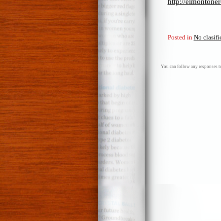
http://elmontone
Posted in
No clasif
You can follow any responses to