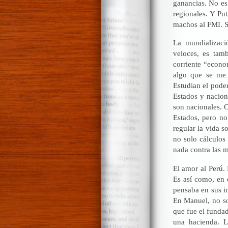
ganancias. No es
regionales. Y Pu
machos al FMI. S
La mundializaci
veloces, es tam
corriente “econom
algo que se me 
Estudian el poder
Estados y nacion
son nacionales. O
Estados, pero n
regular la vida s
no solo cálculos
nada contra las m
El amor al Perú. 
Es así como, en 
pensaba en sus i
En Manuel, no so
que fue el fundad
una hacienda. L