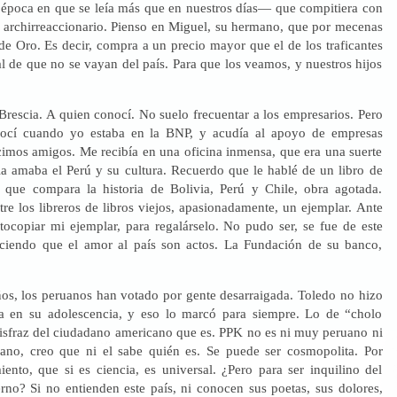
poca en que se leía más que en nuestros días— que compitiera con
io archirreaccionario. Pienso en Miguel, su hermano, que por mecenas
e Oro. Es decir, compra a un precio mayor que el de los traficantes
l de que no se vayan del país. Para que los veamos, y nuestros hijos
Brescia. A quien conocí. No suelo frecuentar a los empresarios. Pero
nocí cuando yo estaba en la BNP, y acudía al apoyo de empresas
cimos amigos. Me recibía en una oficina inmensa, que era una suerte
a amaba el Perú y su cultura. Recuerdo que le hablé de un libro de
 que compara la historia de Bolivia, Perú y Chile, obra agotada.
re los libreros de libros viejos, apasionadamente, un ejemplar. Ante
tocopiar mi ejemplar, para regalárselo. No pudo ser, se fue de este
ciendo que el amor al país son actos. La Fundación de su banco,
ños, los peruanos han votado por gente desarraigada. Toledo no hizo
a en su adolescencia, y eso lo marcó para siempre. Lo de “cholo
disfraz del ciudadano americano que es. PPK no es ni muy peruano ni
ano, creo que ni el sabe quién es. Se puede ser cosmopolita. Por
ento, que si es ciencia, es universal. ¿Pero para ser inquilino del
rno? Si no entienden este país, ni conocen sus poetas, sus dolores,