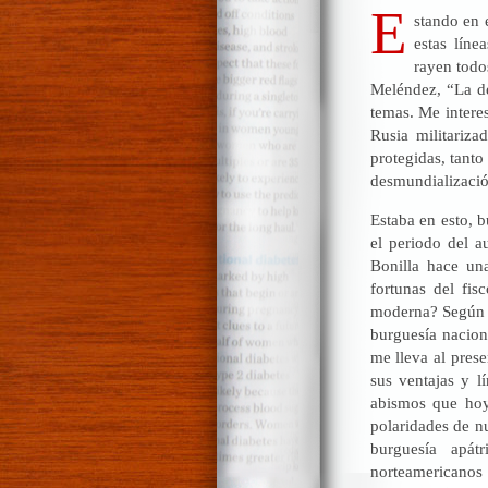
E
stando en 
estas líne
rayen todo
Meléndez, “La de
temas. Me interes
Rusia militariza
protegidas, tant
desmundializaci
Estaba en esto, b
el periodo del 
Bonilla hace un
fortunas del fi
moderna? Según Bo
burguesía nacion
me lleva al pres
sus ventajas y l
abismos que hoy
polaridades de nu
burguesía apát
norteamericanos