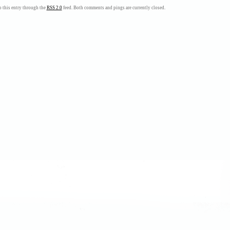
 this entry through the
RSS 2.0
feed. Both comments and pings are currently closed.