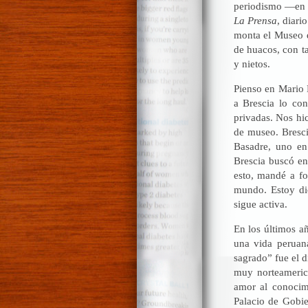
periodismo —en é
La Prensa
, diar
monta el Museo d
de huacos, con ta
y nietos.
Pienso en Mario 
a Brescia lo co
privadas. Nos hi
de museo. Bresci
Basadre, uno en
Brescia buscó ent
esto, mandé a fo
mundo. Estoy di
sigue activa.
En los últimos a
una vida peruan
sagrado” fue el 
muy norteameric
amor al conocimi
Palacio de Gobie