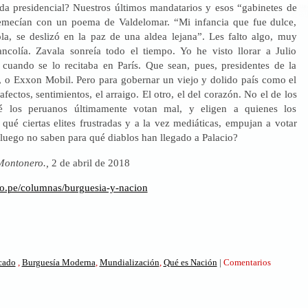
da presidencial? Nuestros últimos mandatarios y esos “gabinetes de
remecían con un poema de Valdelomar. “Mi infancia que fue dulce,
sola, se deslizó en la paz de una aldea lejana”. Les falto algo, muy
ncolía. Zavala sonreía todo el tiempo. Yo he visto llorar a Julio
uando se lo recitaba en París. Que sean, pues, presidentes de la
, o Exxon Mobil. Pero para gobernar un viejo y dolido país como el
afectos, sentimientos, el arraigo. El otro, el del corazón. No el de los
é los peruanos últimamente votan mal, y eligen a quienes los
qué ciertas elites frustradas y a la vez mediáticas, empujan a votar
 luego no saben para qué diablos han llegado a Palacio?
Montonero.,
2 de abril de 2018
ro.pe/columnas/burguesia-y-nacion
icado
,
Burguesía Moderna
,
Mundialización
,
Qué es Nación
|
Comentarios
sía