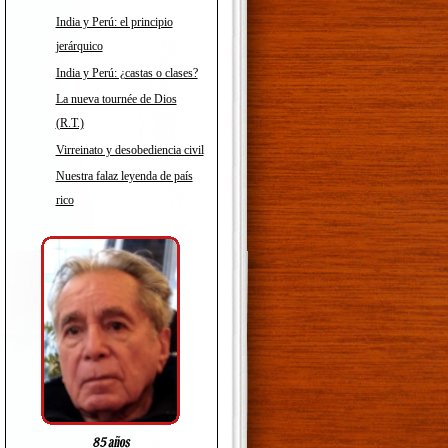
India y Perú: el principio
jerárquico
India y Perú: ¿castas o clases?
La nueva tournée de Dios
(R.T.)
Virreinato y desobediencia civil
Nuestra falaz leyenda de país
rico