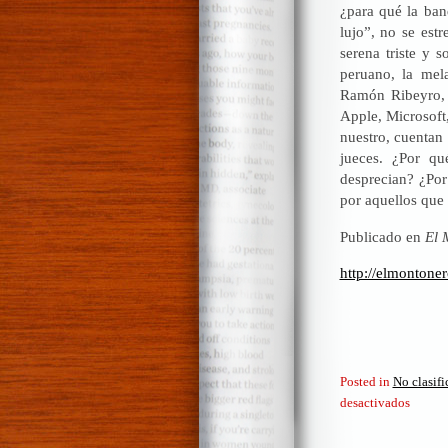
¿para qué la ban
lujo”, no se est
serena triste y 
peruano, la mela
Ramón Ribeyro, c
Apple, Microsoft
nuestro, cuentan 
jueces. ¿Por qu
desprecian? ¿Por 
por aquellos que
Publicado en
El 
http://elmontone
Posted in
No clasif
en
desactivados
Burgue
y