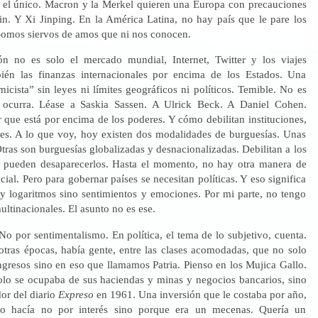
 el único. Macron y la Merkel quieren una Europa con precauciones
tin. Y Xi Jinping. En la América Latina, no hay país que le pare los
omos siervos de amos que ni nos conocen.
ón no es solo el mercado mundial, Internet, Twitter y los viajes
bién las finanzas internacionales por encima de los Estados. Una
icista” sin leyes ni límites geográficos ni políticos. Temible. No es
ocurra. Léase a Saskia Sassen. A Ulrick Beck. A Daniel Cohen.
 que está por encima de los poderes. Y cómo debilitan instituciones,
es. A lo que voy, hoy existen dos modalidades de burguesías. Unas
tras son burguesías globalizadas y desnacionalizadas. Debilitan a los
o pueden desaparecerlos. Hasta el momento, no hay otra manera de
ocial. Pero para gobernar países se necesitan políticas. Y eso significa
 y logaritmos sino sentimientos y emociones. Por mi parte, no tengo
ultinacionales. El asunto no es ese.
No por sentimentalismo. En política, el tema de lo subjetivo, cuenta.
otras épocas, había gente, entre las clases acomodadas, que no solo
ngresos sino en eso que llamamos Patria. Pienso en los Mujica Gallo.
lo se ocupaba de sus haciendas y minas y negocios bancarios, sino
or del diario
Expreso
en 1961. Una inversión que le costaba por año,
o hacía no por interés sino porque era un mecenas. Quería un