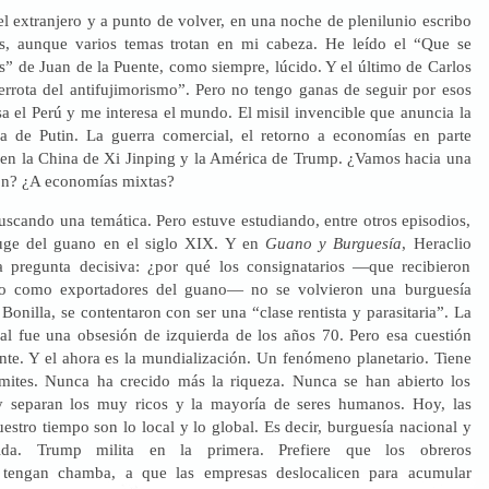
el extranjero y a punto de volver, en una noche de plenilunio escribo
as, aunque varios temas trotan en mi cabeza. He leído el “Que se
s” de Juan de la Puente, como siempre, lúcido. Y el último de Carlos
rrota del antifujimorismo”. Pero no tengo ganas de seguir por esos
a el Perú y me interesa el mundo. El misil invencible que anuncia la
da de Putin. La guerra comercial, el retorno a economías en parte
o en la China de Xi Jinping y la América de Trump. ¿Vamos hacia una
ón? ¿A economías mixtas?
uscando una temática. Pero estuve estudiando, entre otros episodios,
auge del guano en el siglo XIX. Y en
Guano y Burguesía
, Heraclio
a pregunta decisiva: ¿por qué los consignatarios —que recibieron
sco como exportadores del guano— no se volvieron una burguesía
nilla, se contentaron con ser una “clase rentista y parasitaria”. La
al fue una obsesión de izquierda de los años 70. Pero esa cuestión
ente. Y el ahora es la mundialización. Un fenómeno planetario. Tiene
ímites. Nunca ha crecido más la riqueza. Nunca se han abierto los
 separan los muy ricos y la mayoría de seres humanos. Hoy, las
estro tiempo son lo local y lo global. Es decir, burguesía nacional y
rida. Trump milita en la primera. Prefiere que los obreros
 tengan chamba, a que las empresas deslocalicen para acumular