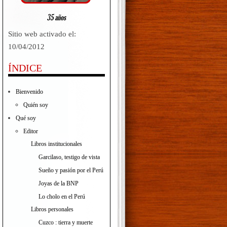
Sitio web activado el:
10/04/2012
ÍNDICE
Bienvenido
Quién soy
Qué soy
Editor
Libros institucionales
Garcilaso, testigo de vista
Sueño y pasión por el Perú
Joyas de la BNP
Lo cholo en el Perú
Libros personales
Cuzco : tierra y muerte