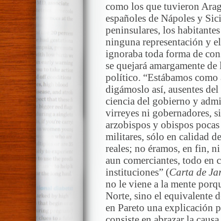
como los que tuvieron Aragó
españoles de Nápoles y Sici
peninsulares, los habitant
ninguna representación y el
ignoraba toda forma de cons
se quejará amargamente de 
político. “Estábamos como 
digámoslo así, ausentes del 
ciencia del gobierno y adm
virreyes ni gobernadores, s
arzobispos y obispos pocas
militares, sólo en calidad d
reales; no éramos, en fin, ni
aun comerciantes, todo en c
instituciones” (
Carta de Ja
no le viene a la mente porq
Norte, sino el equivalente 
en Pareto una explicación p
consiste en abrazar la caus