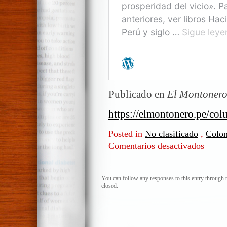
Publicado en
El Montonero
https://elmontonero.pe/col
Posted in
No clasificado
,
Colon
Comentarios desactivados
en
¿Coloni
o
Virreina
You can follow any responses to this entry through 
closed.