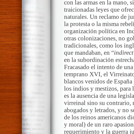
con las armas en la mano, si
traicionadas leyes que ofrec
naturales. Un reclamo de ju
la protesta o la misma rebe
organización política en In
otras colonizaciones, no go
tradicionales, como los ing
que mandaban, en “
indirect
en la subordinación estrecha
Fracasado el intento de una
temprano XVI, el Virreinato
blancos venidos de España y
los indios y mestizos, para 
es la ausencia de una legisl
virreinal sino su contrario,
abogados y letrados, y no s
de los reinos americanos dio
y moral) de un raro apasion
requerimiento y la guerra ju