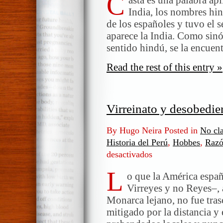
C
India, los nombres hin
de los españoles y tuvo el s
aparece la India. Como sinó
sentido hindú, se la encuen
Read the rest of this entry »
Virreinato y desobedien
By Hugo Neira Posted in
No cla
Historia del Perú
,
Hobbes
,
Razó
desactivados
en
Virreinato
L
y
o que la América españ
desobediencia
Virreyes y no Reyes–, 
civil
Monarca lejano, no fue tra
mitigado por la distancia y 