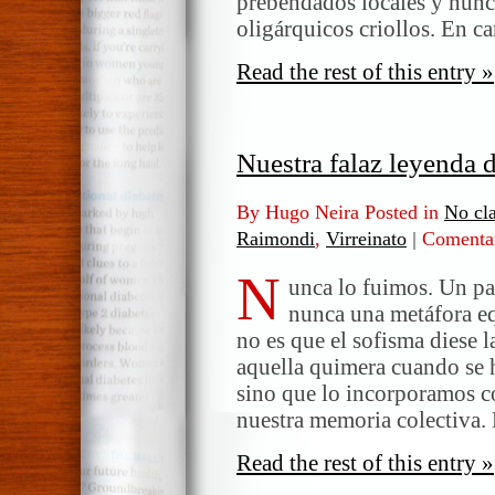
prebendados locales y nunc
oligárquicos criollos. En c
Read the rest of this entry »
Nuestra falaz leyenda d
By Hugo Neira Posted in
No cla
Raimondi
,
Virreinato
|
Comentar
N
unca lo fuimos. Un pa
nunca una metáfora e
no es que el sofisma diese 
aquella quimera cuando se h
sino que lo incorporamos c
nuestra memoria colectiva.
Read the rest of this entry »