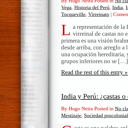
By Hugo Neira Posted in
No cla
Vega
,
Historia del Perú
,
India
,
I
Tocqueville
,
Virreinato
|
Coment
L
a representación de la
virreinal de castas no 
primera es una visión brahm
desde arriba, con arreglo a 
una ocupación hereditaria,
grupos inferiores no se […]
Read the rest of this entry »
India y Perú: ¿castas o
By Hugo Neira Posted in
No cla
Mestizaje
,
Sociedad poscolonial
asta es una palabra apl