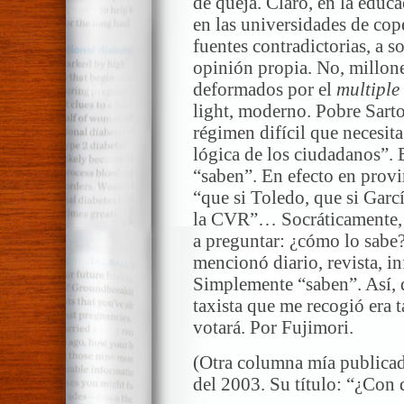
de queja. Claro, en la educ
en las universidades de cope
fuentes contradictorias, a 
opinión propia. No, millone
deformados por el
multiple
light, moderno. Pobre Sarto
régimen difícil que necesita
lógica de los ciudadanos”. 
“saben”. En efecto en provi
“que si Toledo, que si Garc
la CVR”… Socráticamente, 
a preguntar: ¿cómo lo sabe
mencionó diario, revista, i
Simplemente “saben”. Así, d
taxista que me recogió era 
votará. Por Fujimori.
(Otra columna mía publica
del 2003. Su título: “¿Con