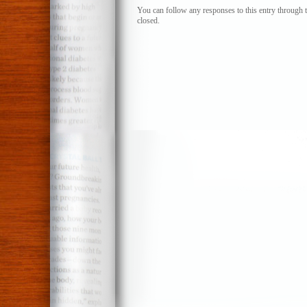
nuestra
You can follow any responses to this entry through 
closed.
patria
20
años
atrás