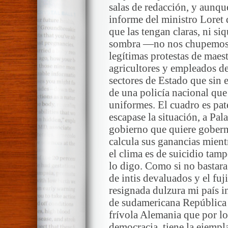
salas de redacción, y aunqu
informe del ministro Loret 
que las tengan claras, ni s
sombra —no nos chupemos e
legítimas protestas de mae
agricultores y empleados de
sectores de Estado que sin 
de una policía nacional que
uniformes. El cuadro es paté
escapase la situación, a Pala
gobierno que quiere goberna
calcula sus ganancias mientr
el clima es de suicidio ta
lo digo. Como si no bastara
de intis devaluados y el fu
resignada dulzura mi país i
de sudamericana República 
frívola Alemania que por lo
democracia, tiene la ejempl