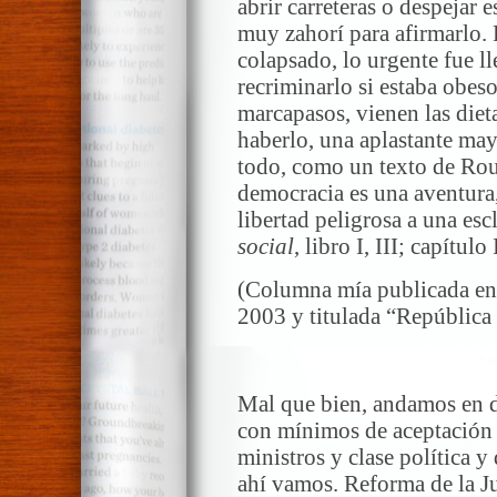
abrir carreteras o despejar e
muy zahorí para afirmarlo. 
colapsado, lo urgente fue l
recriminarlo si estaba obes
marcapasos, vienen las diet
haberlo, una aplastante may
todo, como un texto de Rou
democracia es una aventur
libertad peligrosa a una esc
social
, libro I, III; capítulo 
(Columna mía publicada e
2003 y titulada “República
*
Mal que bien, andamos en 
con mínimos de aceptación 
ministros y clase política y
ahí vamos. Reforma de la Ju