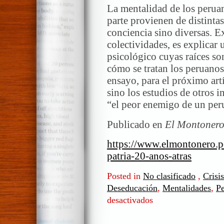
La mentalidad de los perua
parte provienen de distinta
conciencia sino diversas. Ex
colectividades, es explicar 
psicológico cuyas raíces so
cómo se tratan los peruanos 
ensayo, para el próximo art
sino los estudios de otros 
“el peor enemigo de un per
Publicado en
El Montonero
https://www.elmontonero.p
patria-20-anos-atras
Posted in
No clasificado
,
Crisi
Deseducación
,
Mentalidades
,
P
desactivados
en
Cómo
era