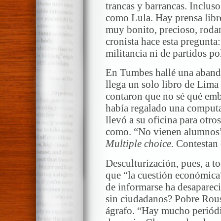
trancas y barrancas. Inclus
como Lula. Hay prensa libr
muy bonito, precioso, roda
cronista hace esta pregunt
militancia ni de partidos po
En Tumbes hallé una aband
llega un solo libro de Lima
contaron que no sé qué emb
había regalado una computa
llevó a su oficina para otro
como. “No vienen alumnos” 
Multiple choice.
Contestan 
Desculturización, pues, a 
que “la cuestión económica”
de informarse ha desaparec
sin ciudadanos? Pobre Rous
ágrafo. “Hay mucho periódi