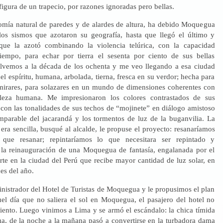
 figura de un trapecio, por razones ignoradas pero bellas.
omía natural de paredes y de alardes de altura, ha debido Moquegua
 los sismos que azotaron su geografía, hasta que llegó el último y
que la azotó combinando la violencia telúrica, con la capacidad
tiempo, para echar por tierra el sesenta por ciento de sus bellas
olvemos a la década de los ochenta y me veo llegando a esa ciudad
del espíritu, humana, arbolada, tierna, fresca en su verdor; hecha para
mirares, para solazares en un mundo de dimensiones coherentes con
aleza humana. Me impresionaron los colores contrastados de sus
con las tonalidades de sus techos de “mojinete” en diálogo amistoso
mparable del jacarandá y los tormentos de luz de la buganvilia. La
 era sencilla, busqué al alcalde, le propuse el proyecto: resanaríamos
que resanar; repintaríamos lo que necesitara ser repintado y
la reinauguración de una Moquegua de fantasía, engalanada por el
rte en la ciudad del Perú que recibe mayor cantidad de luz solar, en
nes del año.
inistrador del Hotel de Turistas de Moquegua y le propusimos el plan
el día que no saliera el sol en Moquegua, el pasajero del hotel no
miento. Luego vinimos a Lima y se armó el escándalo: la chica tímida
, de la noche a la mañana pasó a convertirse en la turbadora dama