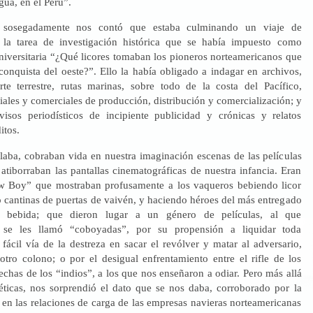
ua, en el Perú”.
sosegadamente nos contó que estaba culminando un viaje de
n la tarea de investigación histórica que se había impuesto como
universitaria “¿Qué licores tomaban los pioneros norteamericanos que
conquista del oeste?”. Ello la había obligado a indagar en archivos,
rte terrestre, rutas marinas, sobre todo de la costa del Pacífico,
ales y comerciales de producción, distribución y comercialización; y
visos periodísticos de incipiente publicidad y crónicas y relatos
itos.
blaba, cobraban vida en nuestra imaginación escenas de las películas
atiborraban las pantallas cinematográficas de nuestra infancia. Eran
w Boy” que mostraban profusamente a los vaqueros bebiendo licor
o cantinas de puertas de vaivén, y haciendo héroes del más entregado
a bebida; que dieron lugar a un género de películas, al que
 se les llamó “coboyadas”, por su propensión a liquidar toda
 fácil vía de la destreza en sacar el revólver y matar al adversario,
otro colono; o por el desigual enfrentamiento entre el rifle de los
lechas de los “indios”, a los que nos enseñaron a odiar. Pero más allá
éticas, nos sorprendió el dato que se nos daba, corroborado por la
 en las relaciones de carga de las empresas navieras norteamericanas