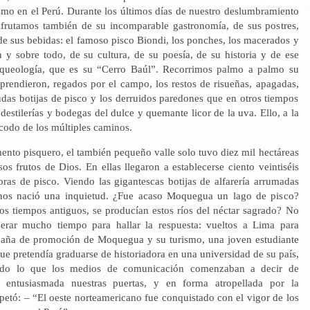
smo en el Perú. Durante los últimos días de nuestro deslumbramiento
frutamos también de su incomparable gastronomía, de sus postres,
 de sus bebidas: el famoso pisco Biondi, los ponches, los macerados y
n y sobre todo, de su cultura, de su poesía, de su historia y de ese
rqueología, que es su “Cerro Baúl”. Recorrimos palmo a palmo su
prendieron, regados por el campo, los restos de risueñas, apagadas,
das botijas de pisco y los derruidos paredones que en otros tiempos
estilerías y bodegas del dulce y quemante licor de la uva. Ello, a la
codo de los múltiples caminos.
nto pisquero, el también pequeño valle solo tuvo diez mil hectáreas
os frutos de Dios. En ellas llegaron a establecerse ciento veintiséis
ras de pisco. Viendo las gigantescas botijas de alfarería arrumadas
nos nació una inquietud. ¿Fue acaso Moquegua un lago de pisco?
los tiempos antiguos, se producían estos ríos del néctar sagrado? No
erar mucho tiempo para hallar la respuesta: vueltos a Lima para
paña de promoción de Moquegua y su turismo, una joven estudiante
e pretendía graduarse de historiadora en una universidad de su país,
odo lo que los medios de comunicación comenzaban a decir de
entusiasmada nuestras puertas, y en forma atropellada por la
petó: – “El oeste norteamericano fue conquistado con el vigor de los