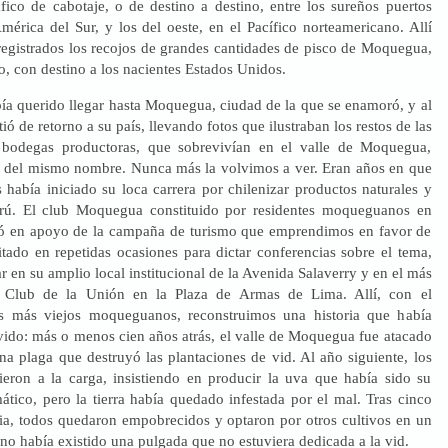
áfico de cabotaje, o de destino a destino, entre los sureños puertos
mérica del Sur, y los del oeste, en el Pacífico norteamericano. Allí
egistrados los recojos de grandes cantidades de pisco de Moquegua,
lo, con destino a los nacientes Estados Unidos.
bía querido llegar hasta Moquegua, ciudad de la que se enamoró, y al
tió de retorno a su país, llevando fotos que ilustraban los restos de las
s bodegas productoras, que sobrevivían en el valle de Moquegua,
o del mismo nombre. Nunca más la volvimos a ver. Eran años en que
 había iniciado su loca carrera por chilenizar productos naturales y
Perú. El club Moquegua constituido por residentes moqueguanos en
zó en apoyo de la campaña de turismo que emprendimos en favor de
vitado en repetidas ocasiones para dictar conferencias sobre el tema,
r en su amplio local institucional de la Avenida Salaverry y en el más
 Club de la Unión en la Plaza de Armas de Lima. Allí, con el
os más viejos moqueguanos, reconstruimos una historia que había
vido: más o menos cien años atrás, el valle de Moquegua fue atacado
una plaga que destruyó las plantaciones de vid. Al año siguiente, los
vieron a la carga, insistiendo en producir la uva que había sido su
tico, pero la tierra había quedado infestada por el mal. Tras cinco
cia, todos quedaron empobrecidos y optaron por otros cultivos en un
 no había existido una pulgada que no estuviera dedicada a la vid.