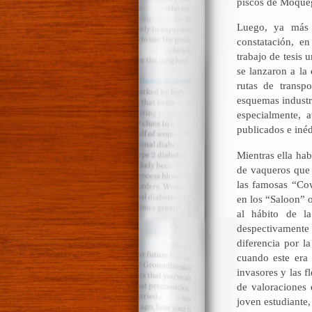
piscos de Moqueg
Luego, ya más 
constatación, e
trabajo de tesis 
se lanzaron a la 
rutas de transpo
esquemas industri
especialmente, a
publicados e inéd
Mientras ella ha
de vaqueros que 
las famosas “Co
en los “Saloon” 
al hábito de l
despectivamente
diferencia por la
cuando este era 
invasores y las f
de valoraciones 
joven estudiante,