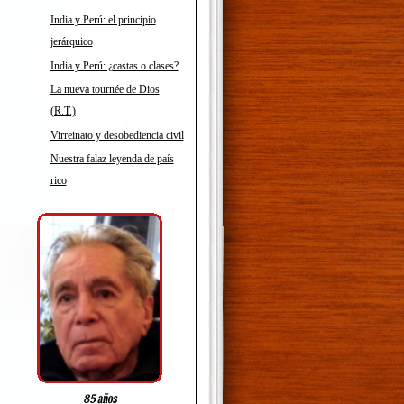
India y Perú: el principio
jerárquico
India y Perú: ¿castas o clases?
La nueva tournée de Dios
(R.T.)
Virreinato y desobediencia civil
Nuestra falaz leyenda de país
rico