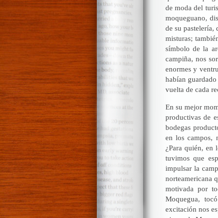
de moda del turi
moqueguano, dis
de su pastelería,
misturas; tambié
símbolo de la a
campiña, nos sor
enormes y ventru
habían guardado d
vuelta de cada re
En su mejor mome
productivas de es
bodegas producto
en los campos, 
¿Para quién, en 
tuvimos que esp
impulsar la cam
norteamericana qu
motivada por t
Moquegua, tocó 
excitación nos es