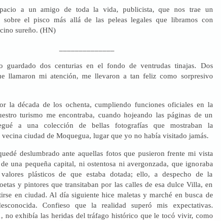
pacio a un amigo de toda la vida, publicista, que nos trae un
o sobre el pisco más allá de las peleas legales que libramos con
ecino sureño. (HN)
______________
vo guardado dos centurias en el fondo de ventrudas tinajas. Dos
ue llamaron mi atención, me llevaron a tan feliz como sorpresivo
or la década de los ochenta, cumpliendo funciones oficiales en la
estro turismo me encontraba, cuando hojeando las páginas de un
legué a una colección de bellas fotografías que mostraban la
la vecina ciudad de Moquegua, lugar que yo no había visitado jamás.
uedé deslumbrado ante aquellas fotos que pusieron frente mi vista
 de una pequeña capital, ni ostentosa ni avergonzada, que ignoraba
 valores plásticos de que estaba dotada; ello, a despecho de la
oetas y pintores que transitaban por las calles de esa dulce Villa, en
tirse en ciudad. Al día siguiente hice maletas y marché en busca de
sconocida. Confieso que la realidad superó mis expectativas.
no exhibía las heridas del tráfago histórico que le tocó vivir, como