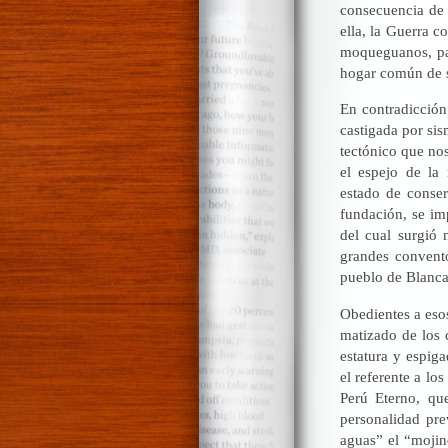
consecuencia de 
ella, la Guerra c
moqueguanos, pas
hogar común de s
En contradicción
castigada por si
tectónico que no
el espejo de la 
estado de conse
fundación, se im
del cual surgió 
grandes convent
pueblo de Blanca
Obedientes a esos
matizado de los 
estatura y espig
el referente a lo
Perú Eterno, qu
personalidad pre
aguas” el “mojine