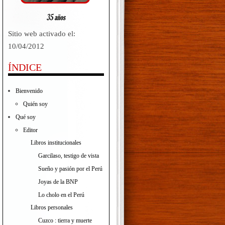
Sitio web activado el:
10/04/2012
ÍNDICE
Bienvenido
Quién soy
Qué soy
Editor
Libros institucionales
Garcilaso, testigo de vista
Sueño y pasión por el Perú
Joyas de la BNP
Lo cholo en el Perú
Libros personales
Cuzco : tierra y muerte