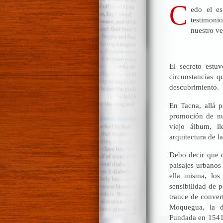
C
edo el es
testimoni
nuestro v
El secreto estu
circunstancias q
descubrimiento.
En Tacna, allá p
promoción de nu
viejo álbum, l
arquitectura de 
Debo decir que q
paisajes urbanos
ella misma, los
sensibilidad de p
trance de conver
Moquegua, la de
Fundada en 1541, 