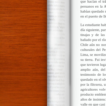
que hacían el tr
peruanos en la A
habían quedado r
en el puerto de I
La estudiante ha
día siguiente, par
tinajas y de la
bañado por el rí
Chile aún no nos
culturales del 
Lima, se movili
su tierra. Fui in
que tuvieron luga
amplio aún, del
testimonio de l
quedado en el ol
por la filoxera, 
agricultores vol
producto emblemá
años de insisten
valle en que casi