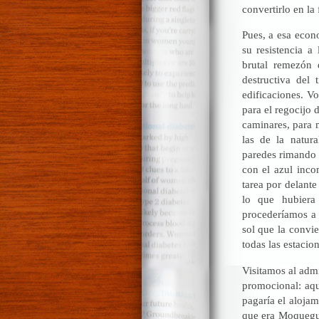
convertirlo en la
Pues, a esa econ
su resistencia a
brutal remezón 
destructiva del 
edificaciones. V
para el regocijo 
caminares, para 
las de la natur
paredes rimando 
con el azul inco
tarea por delante
lo que hubiera 
procederíamos a 
sol que la convie
todas las estacio
Visitamos al adm
promocional: aqu
pagaría el aloja
que era Moquegua