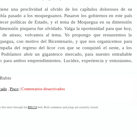
iene una proclividad al olvido de los capítulos dolorosos de su
había pasado a los moqueguanos. Pasaron los gobiernos en este país
lecer políticas de Estado, y el tema de Moquegua en su dimensión
 dimensión pisquera fue olvidado. Valga la oportunidad para que hoy,
s de atraso, volvamos al tema. Yo propongo que restauremos la
uegua, con motivo del Bicentenario, y que nos organicemos para
mpaña del regreso del licor con que se conquistó el oeste, a los
 Podríamos abrir un gigantesco mercado, para nuestro entrañable
o para ambos emprendimientos. Lucidez, experiencia y entusiasmo,
 Rubio
en
icado
,
Pisco
|
Comentarios desactivados
“Con
pisco
de
 this entry through the
RSS 2.0
feed. Both comments and pings are currently closed.
Moquegua
se
conquistó
el