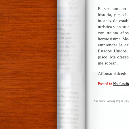
El ser humano t
historia, y eso 
incapaz de estab
turística y en su
con treinta año
hermosísima Moq
emprender la ca
Estados Unidos.
pisco. Me ofrezc
me sobran.
Alfonso Salcedo
Posted in
No clasif
You can follow any responses to