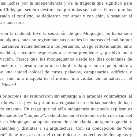
las luchas por la independencia y de la tragedia que significó para
on Chile, que sembró destrucción por todas sus calles. Parece que los
ado el conflicto, se dedicaron con amor y con afán, a restaurar el
us ancestros.
 con la realidad, tuve la sensación de que Moquegua no había sido
smo alguno, pues no registraban sus paredes las marcas del mal humor
s zarandea frecuentemente a los peruanos. Luego reflexionando, ante
realidad, encontré respuestas a este sorprendente y positivo buen
rvación. Parece que los moqueguanos desde los días coloniales de
pusieron la mesura como un estilo de vida que nunca quebrantaron,
no una ciudad colosal de torres, palacios, campanarios, edificios y
os, sino una maqueta de sí misma, una ciudad en miniatura… ¡el
 Nieves!
 principios, no renunciaron sin embargo a la armonía volumétrica, al
colores, a la joyería primorosa engastada en sobrias paredes de baja
ado encanto. Un rasgo que mi afán indagatorio no puede explicar, es
s techados de “mojinete”, extendidos en el extremo de la costa sur del
e en Moquegua adoptara carta de ciudadanía otorgando gracia y
valentes y distintas a su arquitectura. Con su concepción de “dos
te” tiene tres, al cortar el cono típico de los techos de dos aguas y