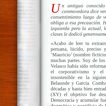
U
n antiguo conocido
conmovedora dice ver
consentimiento luego de v
obliga a esa precaución. H
izquierda pero la actual, 
clases le dedicó generosame
«Acabo de leer tu extraord
peruana, lúcido, preciso y
‘Mauricio’ (nombre fictici
muchas partes. Soy de los
Velasco había sido reforma
el corporativismo y el
insostenible en la sigui
Belaunde y García. Comba
décadas y hasta bien entra
(XY) el objetivo fue des
Democracia y acumular fuer
dogmática y pontificia de 