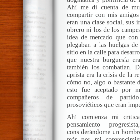
Ahí me di cuenta de mu
compartir con mis amigos 
eran una clase social, sus i
obrero ni los de los campe
idea de mercado que con 
plegaban a las huelgas de 
sitio en la calle para desar
que nuestra burguesía era
también los combatían. De
aprista era la crisis de la
cómo no, algo o bastante d
esto fue aceptado por m
compañeros de partid
prosoviéticos que eran impe
Ahí comienza mi crític
pensamiento progresis
considerándome un hombre 
más por mi convencimie