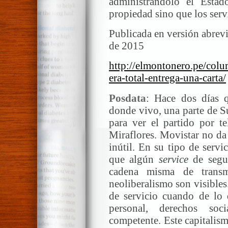
administrándolo el Esta
propiedad sino que los serv
Publicada en versión abrev
de 2015
http://elmontonero.pe/colu
era-total-entrega-una-carta/
Posdata
: Hace dos días 
donde vivo, una parte de S
para ver el partido por te
Miraflores. Movistar no da
inútil. En su tipo de servi
que algún
service
de segun
cadena misma de transm
neoliberalismo son visible
de servicio cuando de lo q
personal, derechos soc
competente. Este capitalism