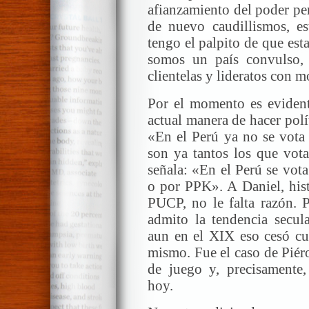
afianzamiento del poder per
de nuevo caudillismos, es
tengo el palpito de que est
somos un país convulso,
clientelas y lideratos con 
Por el momento es evident
actual manera de hacer polí
«En el Perú ya no se vota
son ya tantos los que vot
señala: «En el Perú se vot
o por PPK». A Daniel, hist
PUCP, no le falta razón. P
admito la tendencia secula
aun en el XIX eso cesó cua
mismo. Fue el caso de Piér
de juego y, precisamente,
hoy.