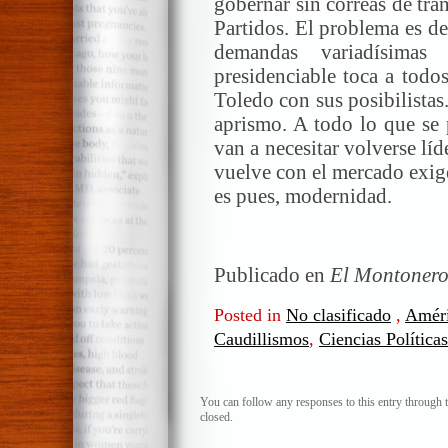
gobernar sin correas de tra
Partidos. El problema es de
demandas variadísimas
presidenciable toca a todos
Toledo con sus posibilistas
aprismo. A todo lo que se 
van a necesitar volverse líd
vuelve con el mercado exig
es pues, modernidad.
Publicado en
El Montonero
Posted in
No clasificado
,
Améri
Caudillismos
,
Ciencias Políticas
You can follow any responses to this entry through 
closed.