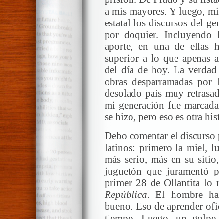
a mis mayores. Y luego, mie
estatal los discursos del g
por doquier. Incluyendo 
aporte, en una de ellas 
superior a lo que apenas 
del día de hoy. La verdad 
obras desparramadas por 
desolado país muy retrasad
mi generación fue marcada 
se hizo, pero eso es otra his
Debo comentar el discurso p
latinos: primero la miel, l
más serio, más en su sitio
juguetón que juramentó p
primer 28 de Ollantita lo
República
. El hombre ha
bueno. Eso de aprender ofic
tiempo. Luego, un golpe 