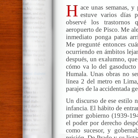
H
ace unas semanas, y 
estuve varios días 
observé los trastornos 
aeropuerto de Pisco. Me ale
inmediato ponga patas arri
Me pregunté entonces cuán
ocurriendo en ámbitos lejan
después, un exalumno, que 
cómo va lo del gasoducto d
Humala. Unas obras no ser
línea 2 del metro en Lima,
parajes de la accidentada ge
Un discurso de ese estilo 
infancia. El hábito de entr
primer gobierno (1939-194
el poder por derecho despó
como sucesor, y gobernab
prisión. De Prado y su list