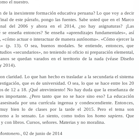
omo el nuestro.
en de la inexistente formación educativa peruana? Lo que voy a decir
final de este párrafo, pongo las fuentes. Sabe usted que en el Marco
ional del 2006 y ahora en el 2014, ¿no hay asignaturas? ¡Las
 se enseña entonces? Se enseña «aprendizajes fundamentales», así
a, «cómo actuar o interactuar de manera autónoma». «Cómo ejercer la
a» (p. 13). O sea, buenos modales. Se entiende, entonces, que
tudios «secundarios», no teniendo ni oficio ni preparación elemental,
anos se quedan varados en el territorio de la nada (véase Diseño
y 2014).
n claridad. Lo que han hecho es trasladar a la secundaria el sistema
vestigación, que es de universidad. O sea, lo que se hace entre los 20
os de 12 a 18. ¡Qué atrevimiento! No hay duda que la enseñanza de
es importante. ¿Pero tanto que no se hace sino eso? La educación
asesinada por una currícula ingenua y condescendiente. Entonces,
 muy bien lo de clases por la tarde el 2015. Pero el tema son
etorno a lo sensato. Lo siento, como todos los
homo sapiens
. Que
 y con libros. Cursos, señores. Materias y no moralina.
Montonero.,
02 de junio de 2014