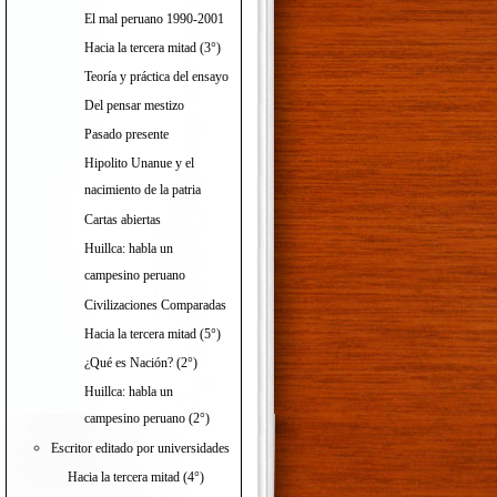
El mal peruano 1990-2001
Hacia la tercera mitad (3°)
Teoría y práctica del ensayo
Del pensar mestizo
Pasado presente
Hipolito Unanue y el
nacimiento de la patria
ación?
Cartas abiertas
Huillca: habla un
s
las
campesino peruano
Civilizaciones Comparadas
Hacia la tercera mitad (5°)
¿Qué es Nación? (2°)
Huillca: habla un
campesino peruano (2°)
Escritor editado por universidades
Hacia la tercera mitad (4°)