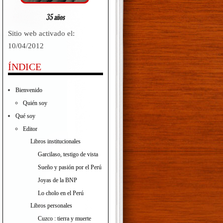
Sitio web activado el:
10/04/2012
ÍNDICE
Bienvenido
Quién soy
Qué soy
Editor
Libros institucionales
Garcilaso, testigo de vista
Sueño y pasión por el Perú
Joyas de la BNP
Lo cholo en el Perú
Libros personales
Cuzco : tierra y muerte