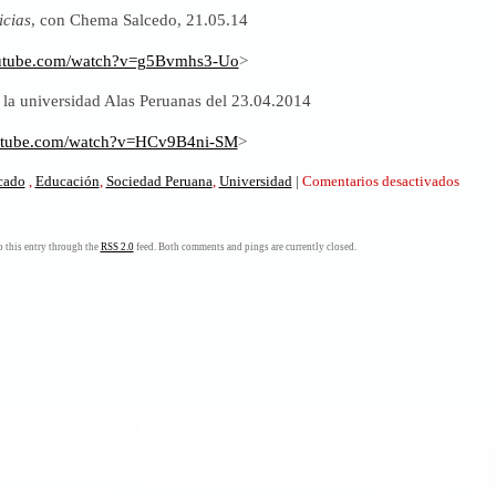
icias
, con Chema Salcedo, 21.05.14
outube.com/watch?v=g5Bvmhs3-Uo
>
 la universidad Alas Peruanas del 23.04.2014
utube.com/watch?v=HCv9B4ni-SM
>
en
icado
,
Educación
,
Sociedad Peruana
,
Universidad
|
Comentarios desactivados
¿Educ
Entre
docta
 this entry through the
RSS 2.0
feed. Both comments and pings are currently closed.
tinieb