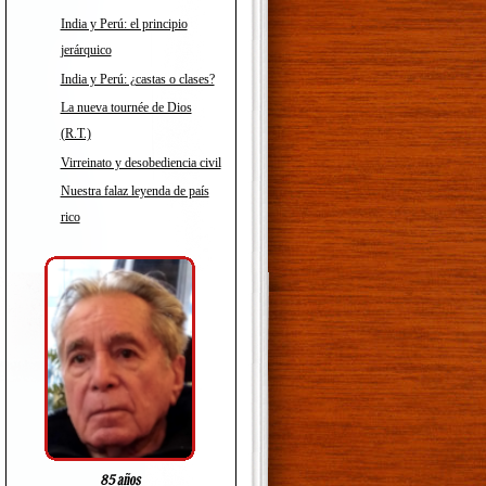
India y Perú: el principio
jerárquico
India y Perú: ¿castas o clases?
La nueva tournée de Dios
(R.T.)
Virreinato y desobediencia civil
Nuestra falaz leyenda de país
rico