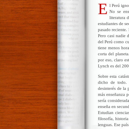
E
l Perú ign
No se ense
literatura
estudiantes de se
pasado reciente.
Pero casi nadie 
del Perú como cu
tiene menos hora
corta del planet
por eso, claro e
Lynch es del 2006
Sobre esta catás
dicho de todo. 
desinterés de la
más enseñanza po
sería considerad
enseña en secund
Estudian ciencia
filosofía, histori
lenguas. Ese paí