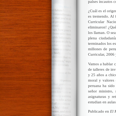
países incautos c
¿Cuál es el orig
es tremendo. Al 
Curricular Nac
eliminaron! ¿Qué
los llaman. O se
plena ciudadaní
terminados los es
millones de peru
Curricular, 2006 
Vamos a hablar co
de talleres de in
y 25 años a chic
moral y valores 
peruana ha sido 
señor ministro,
asignaturas y r
estudian en aulas
Publicado en
El 