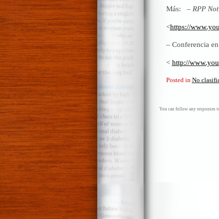
Más: –
RPP Not
<
https://www.y
– Conferencia en
<
http://www.yo
Posted in
No clasif
You can follow any responses to