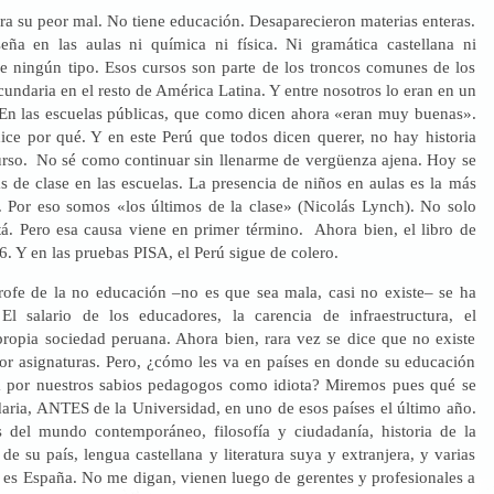
ora su peor mal. No tiene educación. Desaparecieron materias enteras.
ña en las aulas ni química ni física. Ni gramática castellana ni
 de ningún tipo. Esos cursos son parte de los troncos comunes de los
cundaria en el resto de América Latina. Y entre nosotros lo eran en un
 En las escuelas públicas, que como dicen ahora «eran muy buenas».
dice por qué. Y en este Perú que todos dicen querer, no hay historia
rso. No sé como continuar sin llenarme de vergüenza ajena. Hoy se
s de clase en las escuelas. La presencia de niños en aulas es la más
a. Por eso somos «los últimos de la clase» (Nicolás Lynch). No solo
stá. Pero esa causa viene en primer término. Ahora bien, el libro de
. Y en las pruebas PISA, el Perú sigue de colero.
trofe de la no educación –no es que sea mala, casi no existe– se ha
El salario de los educadores, la carencia de infraestructura, el
 propia sociedad peruana. Ahora bien, rara vez se dice que no existe
r asignaturas. Pero, ¿cómo les va en países en donde su educación
a por nuestros sabios pedagogos como idiota? Miremos pues qué se
aria, ANTES de la Universidad, en uno de esos países el último año.
s del mundo contemporáneo, filosofía y ciudadanía, historia de la
a de su país, lengua castellana y literatura suya y extranjera, y varias
s es España. No me digan, vienen luego de gerentes y profesionales a