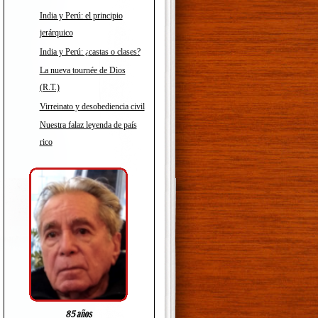
India y Perú: el principio
jerárquico
India y Perú: ¿castas o clases?
La nueva tournée de Dios
(R.T.)
Virreinato y desobediencia civil
Nuestra falaz leyenda de país
rico