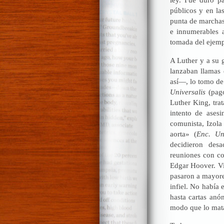
públicos y en la
punta de marchas
e innumerables a
tomada del ejemp
A Luther y a su g
lanzaban llamas 
así—, lo tomo de
Universalis
(pago
Luther King, tra
intento de ases
comunista, Izola
aorta» (
Enc. Uni
decidieron desa
reuniones con co
Edgar Hoover. Vi
pasaron a mayore
infiel. No había
hasta cartas anó
modo que lo mat