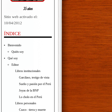
Sitio web activado el:
10/04/2012
ÍNDICE
Bienvenido
Quién soy
Qué soy
Editor
Libros institucionales
Garcilaso, testigo de vista
Sueño y pasión por el Perú
Joyas de la BNP
Lo cholo en el Perú
Libros personales
Cuzco : tierra y muerte