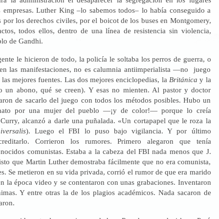
s empresas. Luther King –lo sabemos todos– lo había conseguido a
 por los derechos civiles, por el boicot de los buses en Montgomery,
ctos, todos ellos, dentro de una línea de resistencia sin violencia,
lo de Gandhi.
ente le hicieron de todo, la policía le soltaba los perros de guerra, o
en las manifestaciones, no es calumnia antiimperialista —no juego
 las mejores fuentes. Las dos mejores enciclopedias, la
Británica
y la
 un abono, qué se creen). Y esas no mienten. Al pastor y doctor
taron de sacarlo del juego con todos los métodos posibles. Hubo un
inato por una mujer del pueblo —¡y de color!— porque lo creía
 Curry, alcanzó a darle una puñalada. «Un cortapapel que le roza la
versalis
). Luego el FBI lo puso bajo vigilancia. Y por último
creditarlo. Corrieron los rumores. Primero alegaron que tenía
nocidos comunistas. Estaba a la cabeza del FBI nada menos que J.
sto que Martin Luther demostraba fácilmente que no era comunista,
s. Se metieron en su vida privada, corrió el rumor de que era marido
 en la época video y se contentaron con unas grabaciones. Inventaron
nimas. Y entre otras la de los plagios académicos. Nada sacaron de
aron.