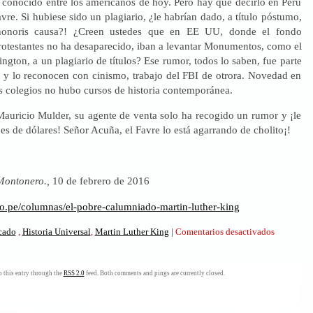
conocido entre los americanos de hoy. Pero hay que decirlo en Perú
re. Si hubiese sido un plagiario, ¿le habrían dado, a título póstumo,
honoris causa?! ¿Creen ustedes que en EE UU, donde el fondo
protestantes no ha desaparecido, iban a levantar Monumentos, como el
gton, a un plagiario de títulos? Ese rumor, todos lo saben, fue parte
a, y lo reconocen con cinismo, trabajo del FBI de otrora. Novedad en
os colegios no hubo cursos de historia contemporánea.
uricio Mulder, su agente de venta solo ha recogido un rumor y ¡le
es de dólares! Señor Acuña, el Favre lo está agarrando de cholito¡!
Montonero.,
10 de febrero de 2016
ro.pe/columnas/el-pobre-calumniado-martin-luther-king
en
icado
,
Historia Universal
,
Martin Luther King
|
Comentarios desactivados
El
pobre
calumniad
 this entry through the
RSS 2.0
feed. Both comments and pings are currently closed.
Martin
Luther