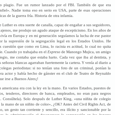
o plagio. Fue un rumor lanzado por el FBI. También de que era
nfiel». Nadie toma eso en serio en USA, parte de esas operaciones
picas de la guerra fría. Historia de otra infamia.
 Luther es otra suerte de canalla, capaz de engañar a sus seguidores,
s ajenos, me produjo un agudo ataque de escepticismo. En los años de
vivía en Europa y en mi generación seguíamos la lucha de ese pastor
or la supresión de la segregación legal en los Estados Unidos. He
s cuestión que como en Lima, lo racista es actitud, lo cual no quita
le. Cuando yo trabajaba en el
Expreso
de Manongo Mujica, un amigo
legio, me contaba que estaba harto. Cada vez que iba al dentista, y
as señoras blancas agarraban fuertemente la cartera. Y venía al diario a
colegas periodistas: si no tenían una foto de un criminal, ponían la
ra actor y había hecho de gánster en el club de Teatro de Reynaldo
e irse a Buenos Aires¡!
n americana era con la ley en la mano. En varios Estados, puestos de
os, tenderos, directores de banca, empleados, no eran para negros
a
. Consúltela). Solo después de Luther King, «una niñita de colegio
 la mano de un niñito de color», ¿OK? Antes del Civil Rights Act, de
o, un gesto tan corriente y sencillo, era ilícito y sancionable por la
ra la administración el desaparecer la segregación en los lugares