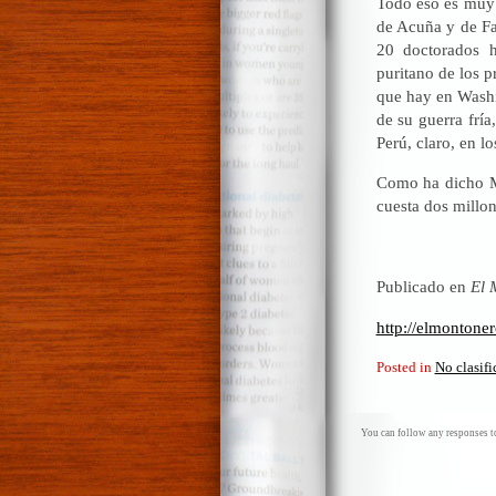
Todo eso es muy 
de Acuña y de Fav
20 doctorados 
puritano de los 
que hay en Washin
de su guerra frí
Perú, claro, en l
Como ha dicho Ma
cuesta dos millon
Publicado en
El 
http://elmontone
Posted in
No clasif
You can follow any responses to