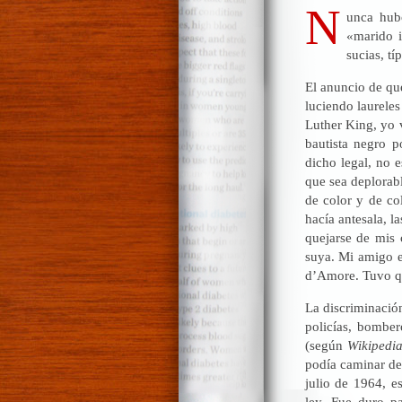
N
unca hub
«marido i
sucias, tí
El anuncio de que
luciendo laurele
Luther King, yo 
bautista negro p
dicho legal, no e
que sea deplorab
de color y de co
hacía antesala, l
quejarse de mis 
suya. Mi amigo e
d’Amore. Tuvo qu
La discriminació
policías, bomber
(según
Wikipedi
podía caminar de
julio de 1964, es
ley. Fue duro pa