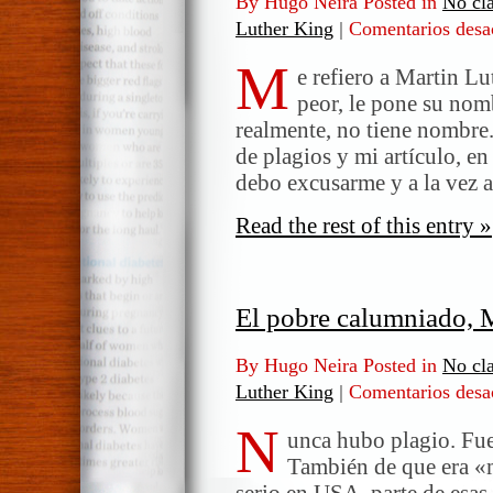
By Hugo Neira Posted in
No cla
Luther King
|
Comentarios desa
M
e refiero a Martin L
peor, le pone su nomb
realmente, no tiene nombre
de plagios y mi artículo, en
debo excusarme y a la vez a
Read the rest of this entry »
El pobre calumniado, 
By Hugo Neira Posted in
No cla
Luther King
|
Comentarios desa
N
unca hubo plagio. Fue
También de que era «m
serio en USA, parte de esas 