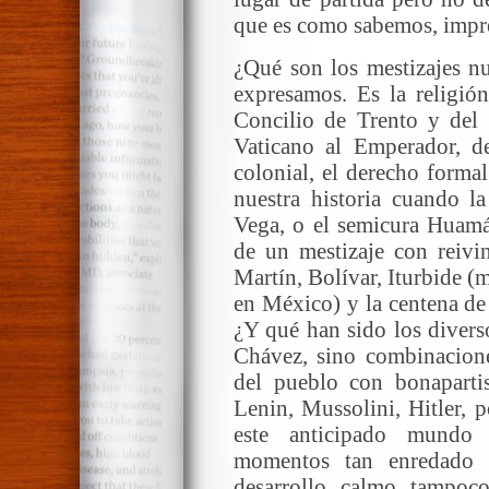
que es como sabemos, impr
¿Qué son los mestizajes nu
expresamos. Es la religió
Concilio de Trento y del 
Vaticano al Emperador, d
colonial, el derecho forma
nuestra historia cuando la
Vega, o el semicura Huamá
de un mestizaje con reivi
Martín, Bolívar, Iturbide 
en México) y la centena de 
¿Y qué han sido los diver
Chávez, sino combinacion
del pueblo con bonaparti
Lenin, Mussolini, Hitler, 
este anticipado mundo 
momentos tan enredado 
desarrollo calmo tampoc