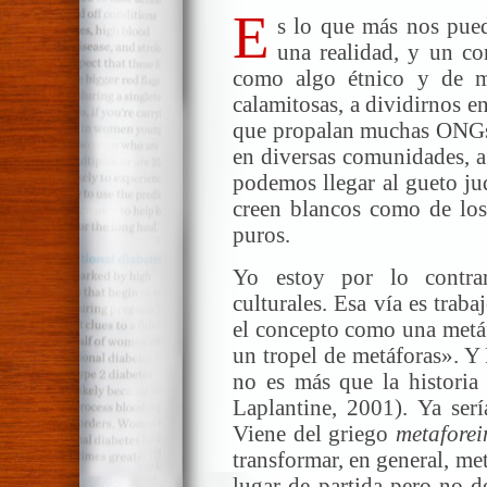
E
s lo que más nos pued
una realidad, y un co
como algo étnico y de me
calamitosas, a dividirnos en
que propalan muchas ONGs: 
en diversas comunidades, a
podemos llegar al gueto ju
creen blancos como de los
puros.
Yo estoy por lo contra
culturales. Esa vía es trab
el concepto como una metáf
un tropel de metáforas». Y 
no es más que la historia
Laplantine, 2001). Ya ser
Viene del griego
metaforei
transformar, en general, me
lugar de partida pero no de