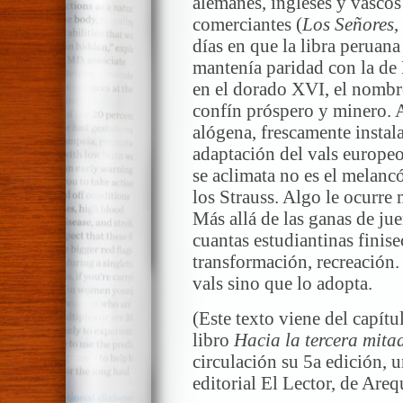
alemanes, ingleses y vascos
comerciantes (
Los Señores
,
días en que la libra peruana
mantenía paridad con la de 
en el dorado XVI, el nombre
confín próspero y minero. A
alógena, frescamente instala
adaptación del vals europeo
se aclimata no es el melanc
los Strauss. Algo le ocurre 
Más allá de las ganas de ju
cuantas estudiantinas finise
transformación, recreación.
vals sino que lo adopta.
(Este texto viene del capít
libro
Hacia la tercera mita
circulación su 5a edición, u
editorial El Lector, de Areq