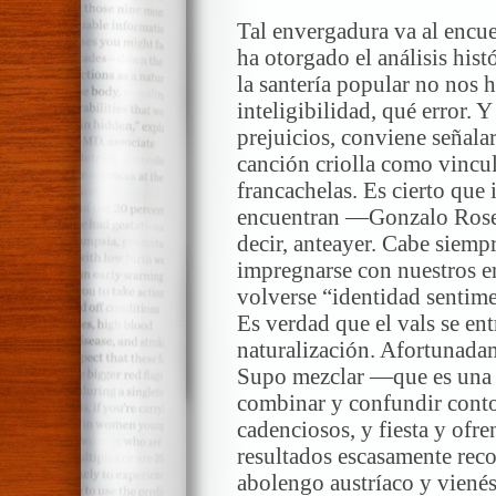
Tal envergadura va al encue
ha otorgado el análisis hist
la santería popular no nos 
inteligibilidad, qué error.
prejuicios, conviene señalar
canción criolla como vincula
francachelas. Es cierto que 
encuentran —Gonzalo Rose— 
decir, anteayer. Cabe siemp
impregnarse con nuestros e
volverse “identidad sentime
Es verdad que el vals se ent
naturalización. Afortunada
Supo mezclar —que es una 
combinar y confundir conto
cadenciosos, y fiesta y ofre
resultados escasamente recon
abolengo austríaco y vienés