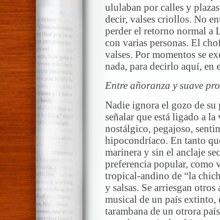
ululaban por calles y plazas
decir, valses criollos. No e
perder el retorno normal a 
con varias personas. El cho
valses. Por momentos se exc
nada, para decirlo aquí, en e
Entre añoranza y suave pro
Nadie ignora el gozo de su p
señalar que está ligado a la 
nostálgico, pegajoso, senti
hipocondríaco. En tanto qu
marinera y sin el anclaje se
preferencia popular, como 
tropical-andino de “la chic
y salsas. Se arriesgan otros
musical de un país extinto,
tarambana de un otrora país