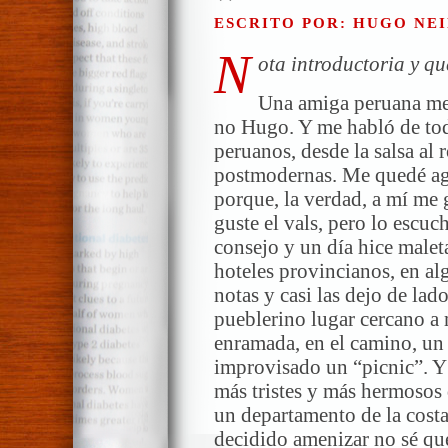
ESCRITO POR: HUGO NEI
N
ota introductoria y qu
Una amiga peruana me h
no Hugo. Y me habló de todo
peruanos, desde la salsa al 
postmodernas. Me quedé agr
porque, la verdad, a mí me 
guste el vals, pero lo esc
consejo y un día hice malet
hoteles provincianos, en alg
notas y casi las dejo de lad
pueblerino lugar cercano a 
enramada, en el camino, un
improvisado un “picnic”. Y
más tristes y más hermosos d
un departamento de la costa
decidido amenizar no sé qué 