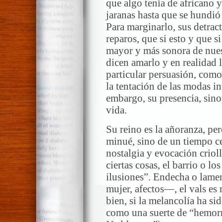
que algo tenía de africano 
jaranas hasta que se hundió
Para marginarlo, sus detrac
reparos, que si esto y que si
mayor y más sonora de nuest
dicen amarlo y en realidad 
particular persuasión, como 
la tentación de las modas i
embargo, su presencia, sinop
vida.
Su reino es la añoranza, pe
minué, sino de un tiempo c
nostalgia y evocación criol
ciertas cosas, el barrio o lo
ilusiones”. Endecha o lame
mujer, afectos—, el vals es
bien, si la melancolía ha si
como una suerte de “hemorr