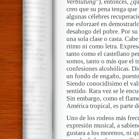
Verblutung
”), entonces, ¿q
creo que su pena tenga que v
algunas célebres recuperaci
me esforzaré en demostrarlo
desahogo del pobre. Por su 
una sola clase o casta. Cabe
ritmo ni como letra. Expresa
tanto como el castellano per
somos, tanto o más que el tra
confesiones alcohólicas. Di
un fondo de engaño, puesto 
Siendo conocidísimo el val
sentido. Rara vez se le encu
Sin embargo, como el flamen
América tropical, es parte 
Uno de los rodeos más frecu
expresión musical, a sabien
gustara a los morenos, ni qu