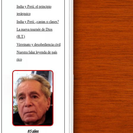
India y Perú: el principio
jerárquico
India y Perú: ¿castas o clases?
La nueva tournée de Dios
(R.T.)
Virreinato y desobediencia civil
Nuestra falaz leyenda de país
rico