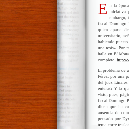
E
n la époc
iniciativa
embargo, t
fiscal Domingo 
quien aparte d
universitario, 
habiendo puesto 
una tesis». Por 
halla en
El Mont
completo.
http:/
El problema de un
Pérez, por una pa
del juez Linares
enteras? Y lo qu
visto, pues, pági
fiscal Domingo Pé
dicen que ha cu
ausencia de com
pensado por Dyr
tema corre trasla