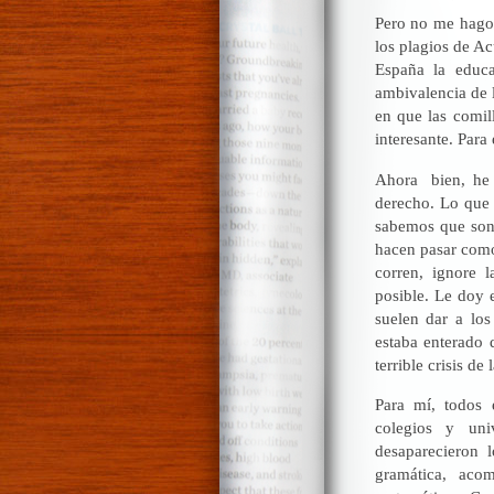
Pero no me hago 
los plagios de A
España la educ
ambivalencia de l
en que las comil
interesante. Para 
Ahora bien, he i
derecho. Lo que 
sabemos que son 
hacen pasar como 
corren, ignore 
posible. Le doy 
suelen dar a lo
estaba enterado 
terrible crisis de
Para mí, todos 
colegios y uni
desaparecieron l
gramática, aco