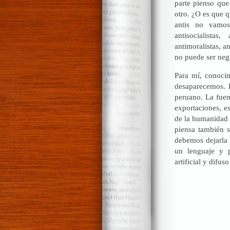
parte pienso que
otro. ¿O es que q
antis no vamos
antisocialistas
antimoralistas, a
no puede ser neg
Para mí, conocim
desaparecemos. 
peruano. La fuen
exportaciones, e
de la humanidad 
piensa también s
debemos dejarla 
un lenguaje y p
artificial y difu