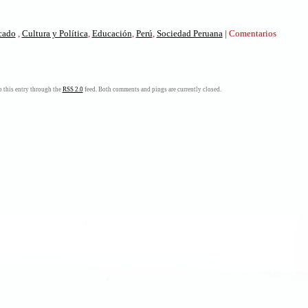
icado
,
Cultura y Política
,
Educación
,
Perú
,
Sociedad Peruana
|
Comentarios
 this entry through the
RSS 2.0
feed. Both comments and pings are currently closed.
s