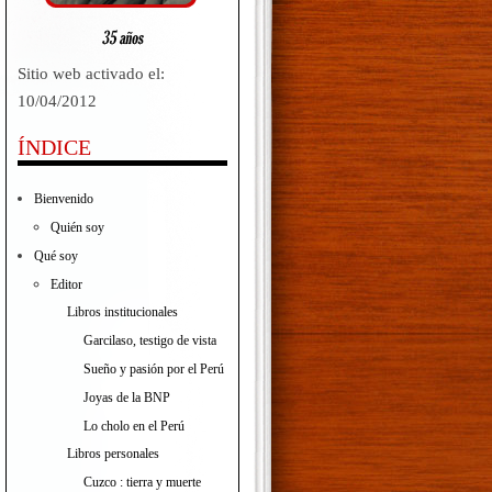
Sitio web activado el:
10/04/2012
ÍNDICE
Bienvenido
Quién soy
Qué soy
Editor
Libros institucionales
Garcilaso, testigo de vista
Sueño y pasión por el Perú
Joyas de la BNP
Lo cholo en el Perú
Libros personales
Cuzco : tierra y muerte