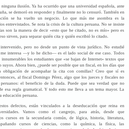
ninguna ilusión. Ya ha ocurrido que una universidad española, ante
cuña, se demoró en responder y finalmente no lo censuró. También en
ación se ha vuelto un negocio. Lo que más me asombra es la
os entrevistados. Se nota la crisis de la cultura peruana. No se insiste
las son la manera de decir «esto que he citado, no es mío» pero es
eso sirven, para separar quién cita y quién escribió lo citado.
ntervenido, pero no desde un punto de vista jurídico. No estudié
me interesa —y lo he dicho— es el lado social de ese caso. Todos
innumerables los estudiantes que «se bajan de Internet» textos que
suyos. Ahora bien, ¿puede ser posible que un fiscal, en los días que
la obligación de acompañar la cita con comillas? Creo que sí es
entonces, al fiscal Domingo Pérez, algo que los jueces y fiscales no
s peruanos: el beneficio de la duda. Puede que sea verdad que no
de esa regla gramatical. Y todo esto me lleva a un tema mayor. La
 la educación peruana.
estos defectos, están vinculados a la deseducación que reina en
versidades. Vamos como el cangrejo, para atrás, desde que
os cursos en la secundaria común, de lógica, historia, literatura,
mpañando cursos de ciencias, como la química, la física, las