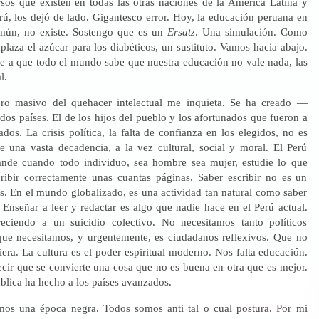
sos que existen en todas las otras naciones de la América Latina y
rú, los dejó de lado. Gigantesco error. Hoy, la educación peruana en
omún, no existe. Sostengo que es un
Ersatz
. Una simulación. Como
laza el azúcar para los diabéticos, un sustituto. Vamos hacia abajo.
e a que todo el mundo sabe que nuestra educación no vale nada, las
l.
ioro masivo del quehacer intelectual me inquieta. Se ha creado —
dos países. El de los hijos del pueblo y los afortunados que fueron a
ados. La crisis política, la falta de confianza en los elegidos, no es
e una vasta decadencia, a la vez cultural, social y moral. El Perú
ande cuando todo individuo, sea hombre sea mujer, estudie lo que
cribir correctamente unas cuantas páginas. Saber escribir no es un
os. En el mundo globalizado, es una actividad tan natural como saber
 Enseñar a leer y redactar es algo que nadie hace en el Perú actual.
reciendo a un suicidio colectivo. No necesitamos tanto políticos
 que necesitamos, y urgentemente, es ciudadanos reflexivos. Que no
era. La cultura es el poder espiritual moderno. Nos falta educación.
ecir que se convierte una cosa que no es buena en otra que es mejor.
blica ha hecho a los países avanzados.
mos una época negra. Todos somos anti tal o cual postura. Por mi