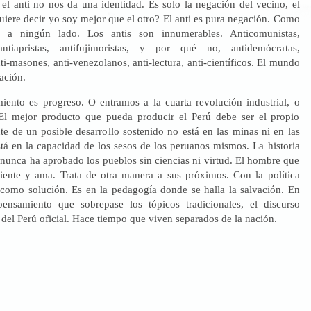
 el anti no nos da una identidad. Es solo la negación del vecino, el
uiere decir yo soy mejor que el otro? El anti es pura negación. Como
 a ningún lado. Los antis son innumerables. Anticomunistas,
, antiapristas, antifujimoristas, y por qué no, antidemócratas,
nti-masones, anti-venezolanos, anti-lectura, anti-científicos. El mundo
ación.
iento es progreso. O entramos a la cuarta revolución industrial, o
El mejor producto que pueda producir el Perú debe ser el propio
te de un posible desarrollo sostenido no está en las minas ni en las
stá en la capacidad de los sesos de los peruanos mismos. La historia
nunca ha aprobado los pueblos sin ciencias ni virtud. El hombre que
iente y ama. Trata de otra manera a sus próximos. Con la política
como solución. Es en la pedagogía donde se halla la salvación. En
ensamiento que sobrepase los tópicos tradicionales, el discurso
so del Perú oficial. Hace tiempo que viven separados de la nación.