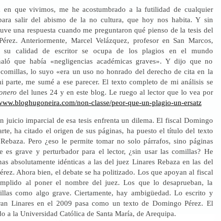
a en que vivimos, me he acostumbrado a la futilidad de cualquier
 para salir del abismo de la no cultura, que hoy nos habita. Y sin
uve una respuesta cuando me preguntaron qué pienso de la tesis del
Pérez. Anteriormente, Marcel Velázquez, profesor en San Marcos,
e su calidad de escritor se ocupa de los plagios en el mundo
señaló que había «negligencias académicas graves». Y dijo que no
comillas, lo suyo «era un uso no honrado del derecho de cita en la
mi parte, me sumé a ese parecer. El texto completo de mi análisis se
onero
del lunes 24 y en este blog. Le ruego al lector que lo vea por
/www.bloghugoneira.com/non-classe/peor-que-un-plagio-un-ersatz
 juicio imparcial de esa tesis enfrenta un dilema. El fiscal Domingo
rte, ha citado el origen de sus páginas, ha puesto el título del texto
 Rebaza. Pero ¿eso le permite tomar no solo párrafos, sino páginas
e es grave y perturbador para el lector, ¿sin usar las comillas? He
nas absolutamente idénticas a las del juez Linares Rebaza en las del
rez. Ahora bien, el debate se ha politizado. Los que apoyan al fiscal
mplido al poner el nombre del juez. Los que lo desaprueban, la
illas como algo grave. Ciertamente, hay ambigüedad. Lo escrito y
an Linares en el 2009 pasa como un texto de Domingo Pérez. El
do a la Universidad Católica de Santa María, de Arequipa.