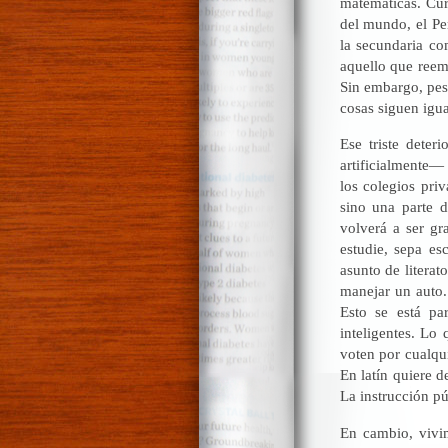
matemáticas. Cur
del mundo, el Pe
la secundaria c
aquello que reemp
Sin embargo, pes
cosas siguen igua
Ese triste deter
artificialmente— 
los colegios priv
sino una parte d
volverá a ser gr
estudie, sepa es
asunto de literat
manejar un auto.
Esto se está pa
inteligentes. Lo
voten por cualqui
En latín quiere d
La instrucción pú
En cambio, vivi