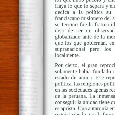
Haya lo que lo separa y el
dedica a la política s
franciscano misionero del s
su terruño fue la fratrern
dejó de ser un observa
globalizado ante de la mo
que los que gobiernan, en 
supranacional pero los
localmente.
Por cierto, el gran repro
solamente había fundado 
estado de ánimo. Ese rep
política, las religiones polí
en las sociedades apenas re
de la peruana. La inmensa
conseguir la unidad tiene q
es aprista. Una autarquía em
seguirá siendo, por la fuerza