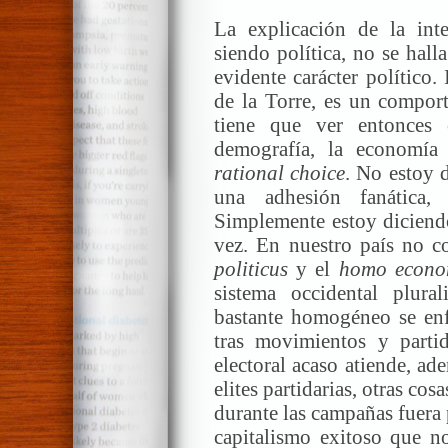
La explicación de la int
siendo política, no se hal
evidente carácter político.
de la Torre, es un comport
tiene que ver entonces 
demografía, la economía 
rational choice
. No estoy 
una adhesión fanática, 
Simplemente estoy diciendo
vez. En nuestro país no c
politicus
y el
homo econo
sistema occidental plura
bastante homogéneo se enf
tras movimientos y partid
electoral acaso atiende, ad
elites partidarias, otras cos
durante las campañas fuera 
capitalismo exitoso que no