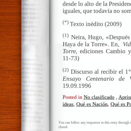
desde lo alto de la Presiden
iguales, que todavía no som
(*)
Texto inédito (2009)
(1)
Neira, Hugo, «Después 
Haya de la Torre». En,
Vid
Torre
, ediciones Cambio y
11-73)
(2)
Discurso al recibir el 
Ensayo Centenario de 
19.09.1996
Posted in
No clasificado
,
Apri
ideas
,
Qué es Nación
,
Qué es Po
You can follow any responses to this entry through 
closed.