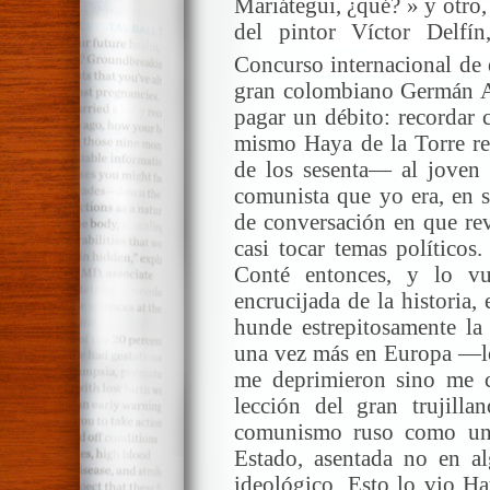
Mariátegui, ¿qué? » y otro,
del pintor Víctor Delfín
Concurso internacional de
gran colombiano Germán Ar
pagar un débito: recordar
mismo Haya de la Torre re
de los sesenta— al joven
comunista que yo era, en s
de conversación en que rev
casi tocar temas políticos
Conté entonces, y lo vu
encrucijada de la historia,
hunde estrepitosamente la
una vez más en Europa —los
me deprimieron sino me c
lección del gran trujilla
comunismo ruso como una
Estado, asentada no en al
ideológico. Esto lo vio Ha