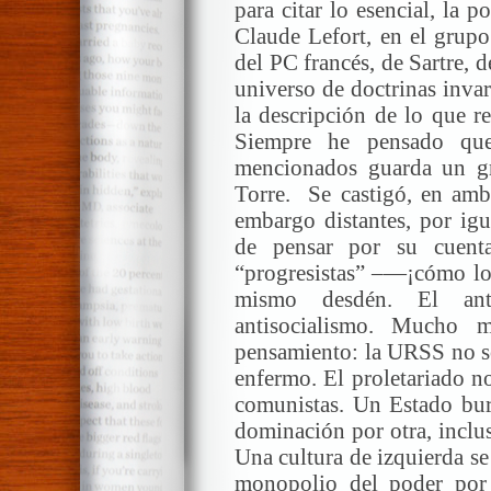
para citar lo esencial, la 
Claude Lefort, en el grupo
del PC francés, de Sartre, d
universo de doctrinas invar
la descripción de lo que r
Siempre he pensado que 
mencionados guarda un gr
Torre. Se castigó, en ambo
embargo distantes, por igua
de pensar por su cuent
“progresistas” –—¡cómo los
mismo desdén. El ant
antisocialismo. Mucho m
pensamiento: la URSS no so
enfermo. El proletariado n
comunistas. Un Estado bur
dominación por otra, inclus
Una cultura de izquierda se
monopolio del poder por