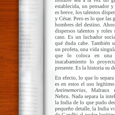
establecida, un pensador y
es breve, los talentos dispe
y César. Pero es lo que las 
hombres del destino. Ahora
dispersos talentos y roles
caso. Es un luchador socia
qué duda cabe. También u
un profeta, una vida singula
que lo coloca en una s
inacabamiento lo proyect
presente. Es la historia su 
En efecto, lo que lo separ
es en estos el uso legítim
Antimemorias
, Malraux r
Nehru. Nada separa la inte
la India de lo que pudo dec
pequeño detalle, la India v
de Gandhi al poder legítim