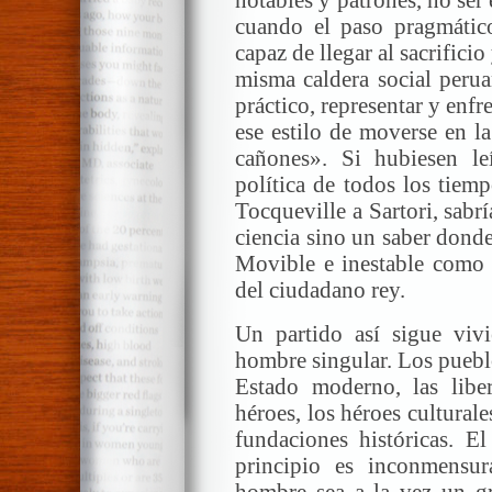
notables y patrones, no ser 
cuando el paso pragmático
capaz de llegar al sacrificio
misma caldera social perua
práctico, representar y enfr
ese estilo de moverse en l
cañones». Si hubiesen leí
política de todos los tiem
Tocqueville a Sartori, sabr
ciencia sino un saber dond
Movible e inestable como 
del ciudadano rey.
Un partido así sigue vi
hombre singular. Los pueblo
Estado moderno, las libe
héroes, los héroes culturale
fundaciones históricas. E
principio es inconmensu
hombre sea a la vez un gra