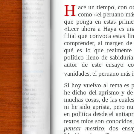
H
ace un tiempo, con o
como «el peruano más 
que ponga en estas primera
«Leer ahora a Haya es una
filial que convoca estas lí
comprender, al margen de l
qué es lo que realmente
político lleno de sabidurí
autor de este ensayo co
vanidades, el peruano más il
Si hoy vuelvo al tema es p
he dicho del aprismo y de 
muchas cosas, de las cuale
ni he sido aprista, pero nu
en política desde el antia
textos míos son conocidos,
pensar mestizo
, dos ensa