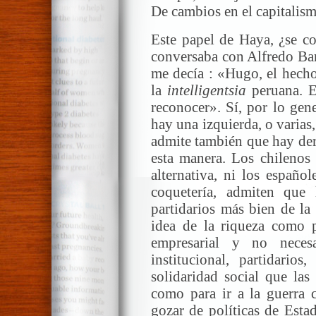
De cambios en el capitalis
Este papel de Haya, ¿se c
conversaba con Alfredo Bar
me decía : «Hugo, el hecho
la
intelligentsia
peruana. E
reconocer». Sí, por lo gen
hay una izquierda, o varias
admite también que hay der
esta manera. Los chilenos
alternativa, ni los españo
coquetería, admiten que
partidarios más bien de la
idea de la riqueza como p
empresarial y no neces
institucional, partidario
solidaridad social que las
como para ir a la guerra c
gozar de políticas de Esta