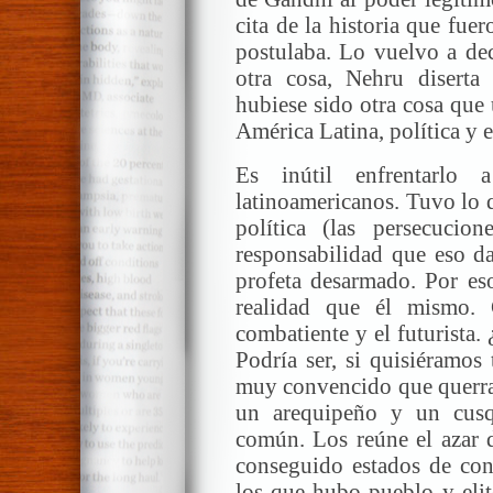
cita de la historia que fue
postulaba. Lo vuelvo a deci
otra cosa, Nehru disert
hubiese sido otra cosa que
América Latina, política y 
Es inútil enfrentarlo 
latinoamericanos. Tuvo lo q
política (las persecucio
responsabilidad que eso da
profeta desarmado. Por es
realidad que él mismo.
combatiente y el futurista.
Podría ser, si quisiéramos
muy convencido que querra
un arequipeño y un cusq
común. Los reúne el azar d
conseguido estados de con
los que hubo pueblo y elit