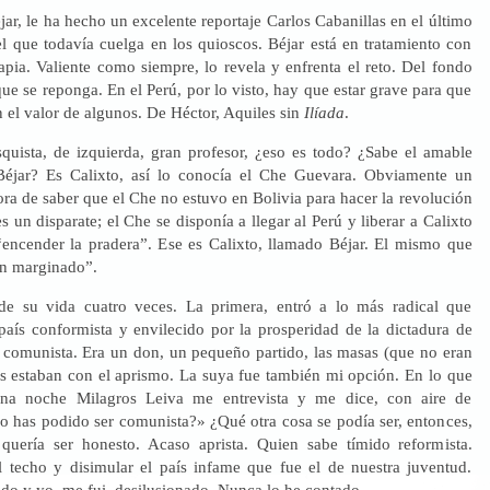
jar, le ha hecho un excelente reportaje Carlos Cabanillas en el último
el que todavía cuelga en los quioscos. Béjar está en tratamiento con
apia. Valiente como siempre, lo revela y enfrenta el reto. Del fondo
ue se reponga. En el Perú, por lo visto, hay que estar grave para que
n el valor de algunos. De Héctor, Aquiles sin
Ilíada
.
asquista, de izquierda, gran profesor, ¿eso es todo? ¿Sabe el amable
 Béjar? Es Calixto, así lo conocía el Che Guevara. Obviamente un
ra de saber que el Che no estuvo en Bolivia para hacer la revolución
es un disparate; el Che se disponía a llegar al Perú y liberar a Calixto
 “encender la pradera”. Ese es Calixto, llamado Béjar. El mismo que
an marginado”.
de su vida cuatro veces. La primera, entró a lo más radical que
país conformista y envilecido por la prosperidad de la dictadura de
o comunista. Era un don, un pequeño partido, las masas (que no eran
nas estaban con el aprismo. La suya fue también mi opción. En lo que
na noche Milagros Leiva me entrevista y me dice, con aire de
 has podido ser comunista?» ¿Qué otra cosa se podía ser, entonces,
quería ser honesto. Acaso aprista. Quien sabe tímido reformista.
 techo y disimular el país infame que fue el de nuestra juventud.
ado y yo, me fui, desilusionado. Nunca lo he contado.