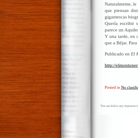
Naturalmente, le 
que piensan dis
gigantescas biogr
Quería escribir 
parece un Aquile
Y una tarde, en 
que a Béjar. Para
Publicado en
El 
http://elmontoner
Posted in
No clasif
You can follow any responses to