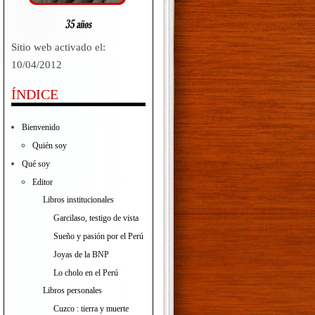
Sitio web activado el:
10/04/2012
ÍNDICE
Bienvenido
Quién soy
Qué soy
Editor
Libros institucionales
Garcilaso, testigo de vista
Sueño y pasión por el Perú
Joyas de la BNP
Lo cholo en el Perú
Libros personales
Cuzco : tierra y muerte