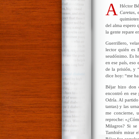
A
Héctor Bé
Caretas
, 
quimioter
del alma espero q
la gente repare e
Guerrillero, vel
lector quién es
seudónimo. Es ho
en ese país, eso 
de la prisión, y
dice hoy: “me h
Béjar hizo don 
encontró en ese 
Odría. Al partid
tantas) y las ur
me concierne, u
reproche: «¿Cómo
Milagros? Si se 
También mirar el
Béjar fue expuls