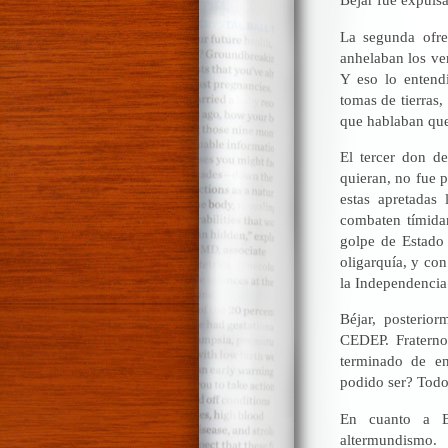
La segunda ofre
anhelaban los ve
Y eso lo entend
tomas de tierras
que hablaban qu
El tercer don de
quieran, no fue 
estas apretadas 
combaten tímidam
golpe de Estado 
oligarquía, y con
la Independencia
Béjar, posterio
CEDEP. Fraterno
terminado de en
podido ser? Todo
En cuanto a Bé
altermundismo