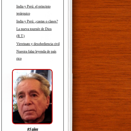
India y Perú: el principio
jerárquico
India y Perú: ¿castas o clases?
La nueva tournée de Dios
(R.T.)
Virreinato y desobediencia civil
Nuestra falaz leyenda de país
rico