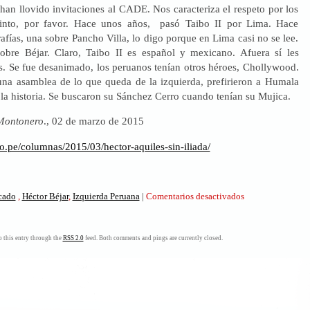
han llovido invitaciones al CADE. Nos caracteriza el respeto por los
tinto, por favor. Hace unos años, pasó Taibo II por Lima. Hace
afías, una sobre Pancho Villa, lo digo porque en Lima casi no se lee.
sobre Béjar. Claro, Taibo II es español y mexicano. Afuera sí les
s. Se fue desanimado, los peruanos tenían otros héroes, Chollywood.
una asamblea de lo que queda de la izquierda, prefirieron a Humala
 la historia. Se buscaron su Sánchez Cerro cuando tenían su Mujica.
Montonero
., 02 de marzo de 2015
o.pe/columnas/2015/03/hector-aquiles-sin-iliada/
en
icado
,
Héctor Béjar
,
Izquierda Peruana
|
Comentarios desactivados
Héctor.
Aquiles
sin
 this entry through the
RSS 2.0
feed. Both comments and pings are currently closed.
Ilíada