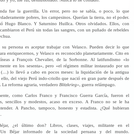
nda fue la guerrilla. Un error, pero no se sabía, o poco, lo que
rdaderamente pobres, los campesinos. Querían la tierra, no el poder.
ió Hugo Blanco. Y Saturnino Huillca. Otros olvidados. Ellos, con
, cambiaron el Perú sin todas las sangres, con un puñado de rebeldes
echua.
 su persona es aceptar trabajar con Velasco. Pueden decir lo que
para enriquecernos, y Velasco es reconocido planetariamente. Cito en
líneas a François Chevalier, de la Sorbonne. Al latifundismo «lo
ente en los sesenta», pero «el régimen militar instaurado por un
(…) lo llevó a cabo en pocos meses: la liquidación de la antigua
 ello, del viejo Perú indo-criollo que nació en gran parte después de
. La reforma agraria, verdadero
Blitzkrieg»
, guerra relámpago.
rmente, como Carlos Franco y Francisco Guerra García, fueron el
s, sencillos y modestos, acaso en exceso. A Franco no se le ha
tender. A Pancho, tampoco, honesto y estadista. ¿Qué hubieran
.
jar, ¿el último don? Libros, clases, viajes, militante en el
. Un Béjar informado de la sociedad peruana y del mundo.