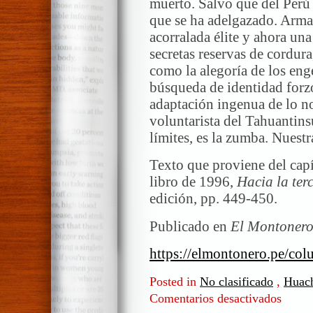
muerto. Salvo que del Perú 
que se ha adelgazado. Arma 
acorralada élite y ahora un
secretas reservas de cordur
como la alegoría de los en
búsqueda de identidad forz
adaptación ingenua de lo no
voluntarista del Tahuantins
límites, es la zumba. Nuestr
Texto que proviene del cap
libro de 1996,
Hacia la ter
edición, pp. 449-450.
Publicado en
El Montonero
https://elmontonero.pe/col
Posted in
No clasificado
,
Huach
Comentarios desactivados
en
Huachaf