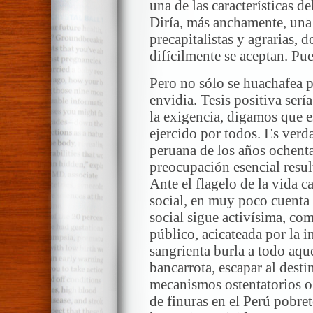
una de las características d
Diría, más anchamente, una 
precapitalistas y agrarias, d
difícilmente se aceptan. Pu
Pero no sólo se huachafea 
envidia. Tesis positiva ser
la exigencia, digamos que 
ejercido por todos. Es ver
peruana de los años ochent
preocupación esencial result
Ante el flagelo de la vida c
social, en muy poco cuenta 
social sigue activísima, c
público, acicateada por la i
sangrienta burla a todo aque
bancarrota, escapar al dest
mecanismos ostentatorios o
de finuras en el Perú pobret