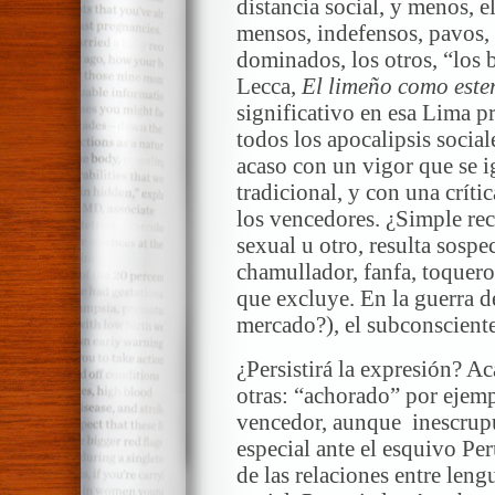
distancia social, y menos, e
mensos, indefensos, pavos,
dominados, los otros, “los 
Lecca,
El limeño como este
significativo en esa Lima 
todos los apocalipsis socia
acaso con un vigor que se i
tradicional, y con una críti
los vencedores. ¿Simple rec
sexual u otro, resulta sosp
chamullador, fanfa, toquero
que excluye. En la guerra d
mercado?), el subconsciente
¿Persistirá la expresión? A
otras: “achorado” por ejemp
vencedor, aunque inescrupul
especial ante el esquivo Per
de las relaciones entre leng