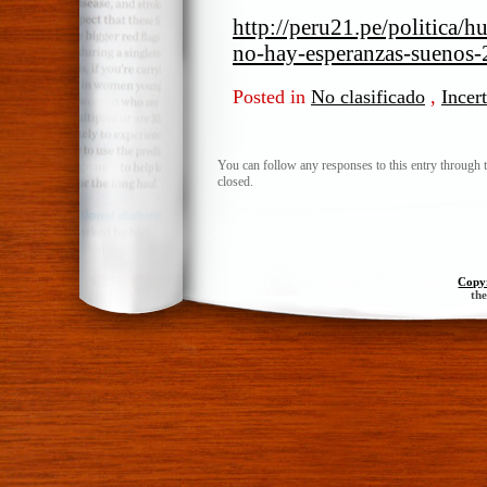
http://peru21.pe/politica/
no-hay-esperanzas-suenos
Posted in
No clasificado
,
Incer
You can follow any responses to this entry through 
closed.
Copy
th