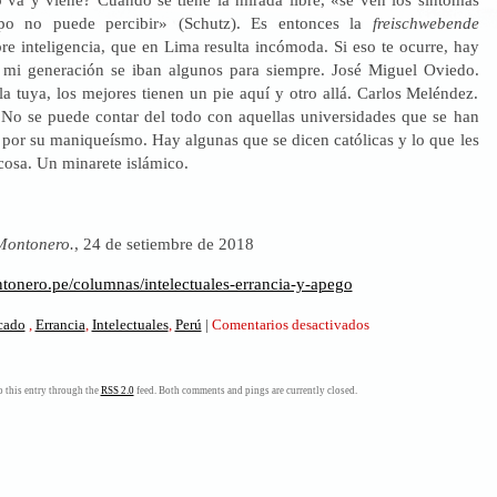
po no puede percibir» (Schutz). Es entonces la
freischwebende
ibre inteligencia, que en Lima resulta incómoda. Si eso te ocurre, hay
 mi generación se iban algunos para siempre. José Miguel Oviedo.
la tuya, los mejores tienen un pie aquí y otro allá. Carlos Meléndez.
 No se puede contar del todo con aquellas universidades que se han
 por su maniqueísmo. Hay algunas que se dicen católicas y lo que les
 cosa. Un minarete islámico.
Montonero.
, 24 de setiembre de 2018
tonero.pe/columnas/intelectuales-errancia-y-apego
en
icado
,
Errancia
,
Intelectuales
,
Perú
|
Comentarios desactivados
Intelectuales,
errancia
y
 this entry through the
RSS 2.0
feed. Both comments and pings are currently closed.
apego