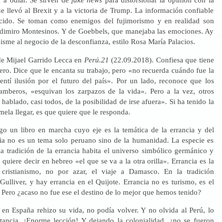
e llevó al Brexit y a la victoria de Trump. La información confiable
ecido. Se toman como enemigos del fujimorismo y en realidad son
dimiro Montesinos. Y de Goebbels, que manejaba las emociones. Ay
hisme al negocio de la desconfianza, estilo Rosa María Palacios.
de Mijael Garrido Lecca en
Perú.21
(22.09.2018). Confiesa que tiene
ero. Dice que le encanta su trabajo, pero «no recuerda cuándo fue la
entí ilusión por el futuro del país». Por un lado, reconoce que los
mberos, «esquivan los zarpazos de la vida». Pero a la vez, otros
hablado, casi todos, de la posibilidad de irse afuera». Si ha tenido la
mela llegar, es que quiere que le responda.
ngo un libro en marcha cuyo eje es la temática de la errancia y del
ia no es un tema solo peruano sino de la humanidad. La especie es
la tradición de la errancia habita el universo simbólico germánico y
uiere decir en hebreo «el que se va a la otra orilla». Errancia es la
cristianismo, no por azar, el viaje a Damasco. En la tradición
 Gulliver, y hay errancia en el Quijote. Errancia no es turismo, es el
. Pero ¿acaso no fue ese el destino de lo mejor que hemos tenido?
a en España rehizo su vida, no podía volver. Y no olvida al Perú, lo
stancia. ¡Enorme lección! Y dejando la colonialidad, ¿no se fueron