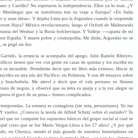
ano y Carrillo? No esperaron la independencia. Ellos ya lo eran. ¿Y
 Mariátegui que se transforma tras su viaje a Europa? «En Italia
r y unas ideas». Y dejaba Lima por la Argentina cuando le sorprende
 joven Haya? México revolucionario, luego el Oxford de Malinowski
emania del Weimar y la Rusia bolchevique. Y Vallejo —«aparta de mí
por España. Y muere pobre y cosmopolita. Me dirán, Arguedas no se
, se pegó un tiro.
Garrido, la errancia se acompaña del apego. Julio Ramón Ribeyro.
íficos tienen que ver con gente en casas de quintas y los escribe en
no es incurable. Permíteme decir que mi libro más extenso,
Hacia la
escribo en una isla del Pacífico, en Polinesia. Y son 40 ensayos sobre
ca y huachafería. Me atreví a decir que el vals peruano es Strauss
oneo de negras, y observé que su letra es queja y a la vez alegre su
gnora el goce de su pena.» Somos complicados.
 temporadas. La sonsera es contagiosa (sin zeta, peruanismo). Yo me
. Y vuelvo. ¿Conoces la teoría de Alfred Schutz sobre el
outsider
? Te
uel que no comparte los supuestos básicos del grupo social al cual se
 qué crees que se fue Mario Vargas Llosa a los 27 años? ¿Y por qué
ado, en Chosica, siendo el más grande de nuestros historiadores en
 va y viene? Cuando se tiene la mirada libre, «se ven los síntomas