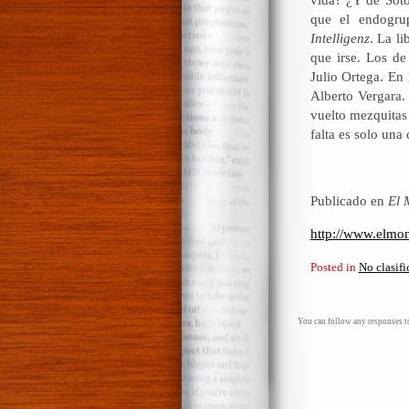
que el endogru
Intelligenz
. La l
que irse. Los de
Julio Ortega. En 
Alberto Vergara.
vuelto mezquitas
falta es solo una
Publicado en
El 
http://www.elmon
Posted in
No clasif
You can follow any responses to