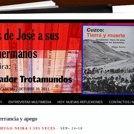
Y
ENTREVISTAS MULTIMEDIA
HOY. NUEVAS REFLEXIONES
CONTACTOS / 
 errancia y apego
 HUGO NEIRA 1.593 VECES
- SEP• 24•18