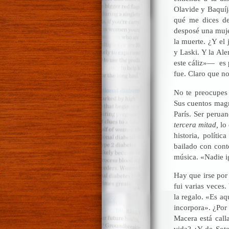
Olavide y Baquíj
qué me dices de
desposé una muje
la muerte. ¿Y el
y Laski. Y la Al
este cáliz»— es 
fue. Claro que no
No te preocupes 
Sus cuentos magn
París. Ser perua
tercera mitad,
lo 
historia, políti
bailado con cont
música. «Nadie i
Hay que irse por
fui varias veces
la regalo. «Es aq
incorpora». ¿Por
Macera está call
vida? ¿Y de Soto