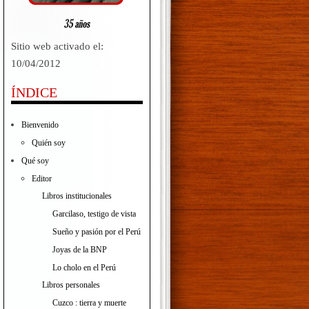
Sitio web activado el:
10/04/2012
ÍNDICE
Bienvenido
Quién soy
Qué soy
Editor
Libros institucionales
Garcilaso, testigo de vista
Sueño y pasión por el Perú
Joyas de la BNP
Lo cholo en el Perú
Libros personales
Cuzco : tierra y muerte