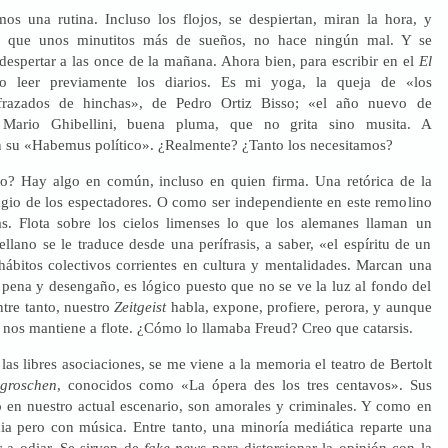
os una rutina. Incluso los flojos, se despiertan, miran la hora, y
n que unos minutitos más de sueños, no hace ningún mal. Y se
despertar a las once de la mañana. Ahora bien, para escribir en el
El
lo leer previamente los diarios. Es mi yoga, la queja de «los
sfrazados de hinchas», de Pedro Ortiz Bisso; «el año nuevo de
 Mario Ghibellini, buena pluma, que no grita sino musita. A
su «Habemus político». ¿Realmente? ¿Tanto los necesitamos?
o? Hay algo en común, incluso en quien firma. Una retórica de la
ragio de los espectadores. O como ser independiente en este remolino
s. Flota sobre los cielos limenses lo que los alemanes llaman un
ellano se le traduce desde una perífrasis, a saber, «el espíritu de un
hábitos colectivos corrientes en cultura y mentalidades. Marcan una
 pena y desengaño, es lógico puesto que no se ve la luz al fondo del
ntre tanto, nuestro
Zeitgeist
habla, expone, profiere, perora, y aunque
 nos mantiene a flote. ¿Cómo lo llamaba Freud? Creo que catarsis.
las libres asociaciones, se me viene a la memoria el teatro de Bertolt
 groschen
, conocidos como «La ópera des los tres centavos». Sus
 en nuestro actual escenario, son amorales y criminales. Y como en
ia pero con música. Entre tanto, una minoría mediática reparte una
r a odiar. Se sirven de
fake news
para distorsionar la opinión con la