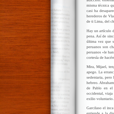
misma técnica qu
casi ha desapar
herederos de Vla
de ti Lima, del c
Hay un artículo 
pena. Así de sinc
última vez que s
peruanos son cha
peruanos «le han 
cortesía de hacér
Mira, Mijael, te
apego. La erranc
sedentaria, pero 
hebreo. Abraham q
de Pablo en el 
occidental, viaja
exilio voluntario
Garcilaso el inc
entiende a la di