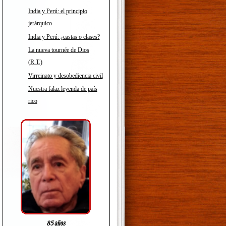
India y Perú: el principio
jerárquico
India y Perú: ¿castas o clases?
La nueva tournée de Dios
(R.T.)
Virreinato y desobediencia civil
Nuestra falaz leyenda de país
rico