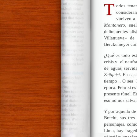
T
odos tenem
considera
vuelven a 
Montonero
, sue
delincuentes di
Villanueva» de
Berckemeyer con 
¿Qué es todo est
crisis y el nauf
de aguas servida
Zeitgeist
. En cast
tiempo». O sea, 
época. Pero si es
presente túnel. E
eso no nos salva,
Y por aquello de 
Brecht, sus tre
s
personajes, como
Lima, hay traged
adicción: enseña