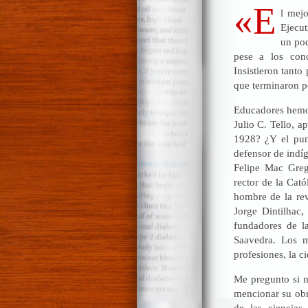
«E
l mej
Ejecut
un pod
pese a los conc
Insistieron tanto
que terminaron 
Educadores hemos
Julio C. Tello, a
1928? ¿Y el pun
defensor de indí
Felipe Mac Grego
rector de la Cat
hombre de la re
Jorge Dintilhac,
fundadores de l
Saavedra. Los m
profesiones, la c
Me pregunto si n
mencionar su o
de las ciencias