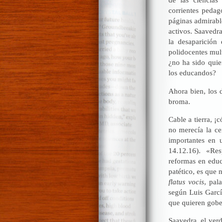
corrientes pedag
páginas admirable
activos. Saavedr
la desaparición
polidocentes mul
¿no ha sido quie
los educandos?
Ahora bien, los 
broma.
Cable a tierra, 
no merecía la ce
importantes en 
14.12.16). «Resp
reformas en educ
patético, es que 
flatus vocis
, pal
según Luis Garcí
que quieren gobe
Saavedra, el ver