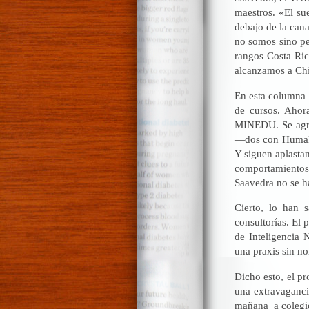
maestros. «El su
debajo de la cana
no somos sino pe
rangos Costa Rica
alcanzamos a Chi
En esta columna 
de cursos. Ahor
MINEDU. Se agra
—dos con Humala—
Y siguen aplastan
comportamiento
Saavedra no se ha
Cierto, lo han 
consultorías. El 
de Inteligencia 
una praxis sin n
Dicho esto, el p
una extravaganc
mañana a colegio