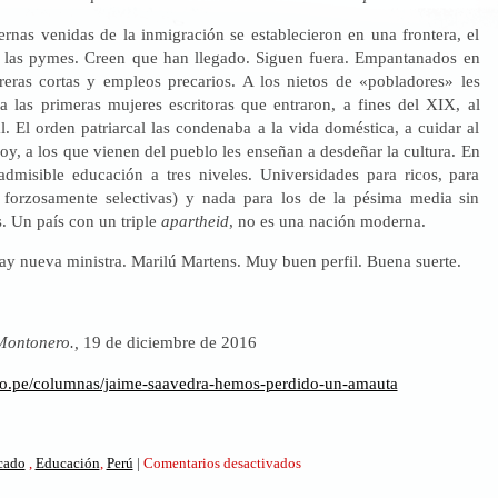
ernas venidas de la inmigración se establecieron en una frontera, el
 las pymes. Creen que han llegado. Siguen fuera. Empantanados en
reras cortas y empleos precarios. A los nietos de «pobladores» les
 las primeras mujeres escritoras que entraron, a fines del XIX, al
. El orden patriarcal las condenaba a la vida doméstica, a cuidar al
oy, a los que vienen del pueblo les enseñan a desdeñar la cultura. En
dmisible educación a tres niveles. Universidades para ricos, para
 forzosamente selectivas) y nada para los de la pésima media sin
s. Un país con un triple
apartheid
, no es una nación moderna.
ay nueva ministra. Marilú Martens. Muy buen perfil. Buena suerte.
Montonero.,
19 de diciembre de 2016
ro.pe/columnas/jaime-saavedra-hemos-perdido-un-amauta
en
icado
,
Educación
,
Perú
|
Comentarios desactivados
¿Jaime