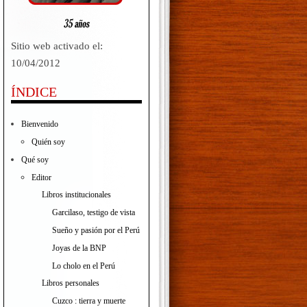
Sitio web activado el:
10/04/2012
ÍNDICE
Bienvenido
Quién soy
Qué soy
Editor
Libros institucionales
Garcilaso, testigo de vista
Sueño y pasión por el Perú
Joyas de la BNP
Lo cholo en el Perú
Libros personales
Cuzco : tierra y muerte