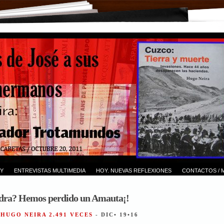
Y
ENTREVISTAS MULTIMEDIA
HOY. NUEVAS REFLEXIONES
CONTACTOS / 
dra? Hemos perdido un Amauta¡!
 HUGO NEIRA 2.491 VECES
- DIC• 19•16