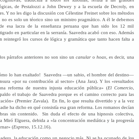
ógicas, de Pestalozzi a John Dewey y a la escuela de Decroly, en
s. Y no les digo la discusión con Célestine Freinet sobre los métodos
a no es solo un téorico sino un ministro pragmático. A él le debemos
 de esa lacra de la enseñanza peruana que han sido los 12 mil
tigrado en particular en la serranía. Saavedra acabó con eso. Además
n reintegró los cursos de lógica y gramática que tanto hacen falta a
dos párrafos anteriores no son sino un
canular
o
hoax
, es decir, una
¡cómo lo han exaltado! Saavedra —un sabio, el hombre del destino—
nsura «por su contribución al sector» (Ana Jara). Y los «resultados
una reforma de nuestra injusta educación pública» (
El Comercio
,
aldo el trabajo de Saavedra porque es el camino correcto para las
ación» (Premier Zavala). En fin, lo que resulta divertido y a la vez
nadie ha dicho en qué consistía esa gran reforma. Los romanos decían
abras sin contenido. Sin duda el efecto de una hipnosis colectiva,
a Miró Elguera, debida a «la concentración mediática y la progresía
rnar» (
Expreso
, 15.12.16).
dadero, la educación como un negocio más. Ni se ha ocupado de los