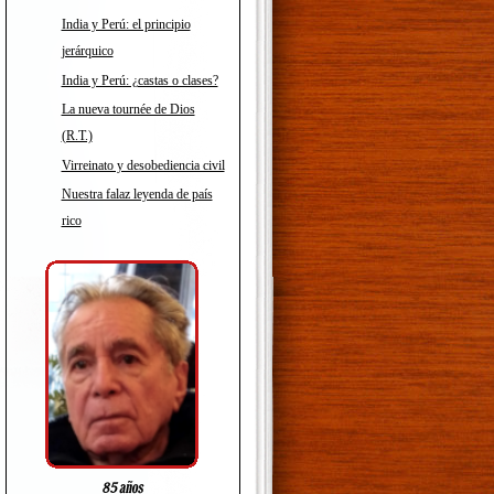
India y Perú: el principio
jerárquico
India y Perú: ¿castas o clases?
La nueva tournée de Dios
(R.T.)
Virreinato y desobediencia civil
Nuestra falaz leyenda de país
rico