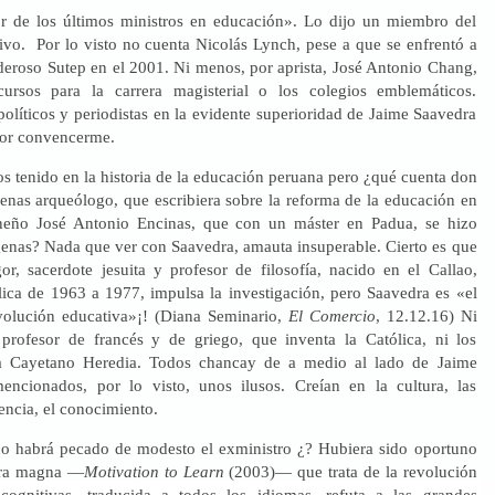
or de los últimos ministros en educación». Lo dijo un miembro del
ivo. Por lo visto no cuenta Nicolás Lynch, pese a que se enfrentó a
eroso Sutep en el 2001. Ni menos, por aprista, José Antonio Chang,
ursos para la carrera magisterial o los colegios emblemáticos.
 políticos y periodistas en la evidente superioridad de Jaime Saavedra
por convencerme.
 tenido en la historia de la educación peruana pero ¿qué cuenta don
penas arqueólogo, que escribiera sobre la reforma de la educación en
eño José Antonio Encinas, que con un máster en Padua, se hizo
genas? Nada que ver con Saavedra, amauta insuperable. Cierto es que
r, sacerdote jesuita y profesor de filosofía, nacido en el Callao,
ólica de 1963 a 1977, impulsa la investigación, pero Saavedra es «el
volución educativa»¡! (Diana Seminario,
El Comercio
, 12.12.16) Ni
 profesor de francés y de griego, que inventa la Católica, ni los
a Cayetano Heredia. Todos chancay de a medio al lado de Jaime
encionados, por lo visto, unos ilusos. Creían en la cultura, las
iencia, el conocimiento.
o habrá pecado de modesto el exministro ¿? Hubiera sido oportuno
bra magna —
Motivation to Learn
(2003)— que trata de la revolución
 cognitivas, traducida a todos los idiomas, refuta a las grandes