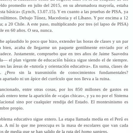
eldo promedio en julio del 2015, en su abrumadora mayoría, estaba
sta básica» (Lynch, 13.07.15). Y en cuanto a las pruebas de PISA, ya
núltimos. Debajo Túnez, Macedonia y el Líbano. Y por encima a 12
; a 20 Chile. A este paso, multiplicando por tres (el lapso de PISA)
le en 60 años. O sea, nunca.
he aplaudido lo poco que hizo, extender las horas de clases y un par
a bien, acaba de llegarme un paquete gentilmente enviado por el
dece. Justamente, compruebo que en tres años de Jaime Saavedra
 el plan vigente de educación básica sigue siendo el de siempre.
tes las áreas de «tutoría y orientación educativa». En suma, clases de
s. ¿Pero sin la transmisión de conocimientos fundamentales?
 apartado ni un ápice del currículo que nos lleva a la ruina.
sancionado, entre otras cosas, por los 850 millones de gastos en
país entero teme la aparición de «cajas chicas», y ya no por el Sistema
Nacional sino por cualquier rendija del Estado. El montesinismo es
ombre propio.
roblema educativo sigue entero. La etapa llamada media en el Perú es
ia. A mí lo que me preocupa es la masa de escolares que van cada
s de media que se han salido de la ruta del
homo sapiens
.