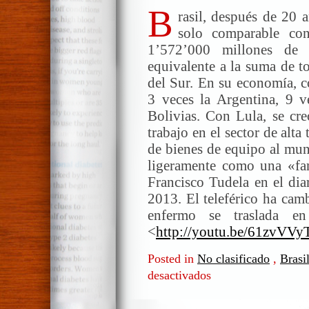
B
rasil, después de 20 
solo comparable co
1’572’000 millones de
equivalente a la suma de t
del Sur. En su economía, c
3 veces la Argentina, 9 v
Bolivias. Con Lula, se cr
trabajo en el sector de alta
de bienes de equipo al mun
ligeramente como una «fan
Francisco Tudela en el di
2013. El teleférico ha cam
enfermo se traslada e
<
http://youtu.be/61zvVV
Posted in
No clasificado
,
Brasi
desactivados
en
La
barbaridad