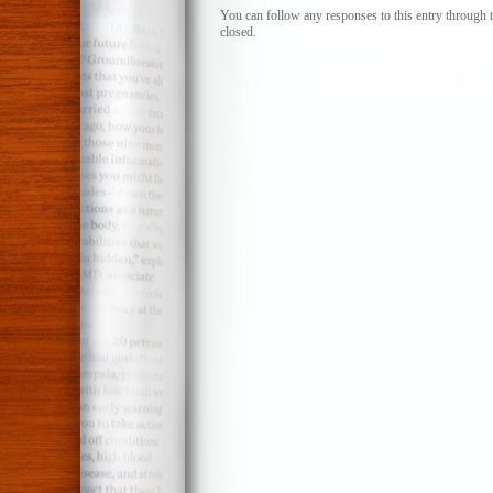
del
You can follow any responses to this entry through 
closed.
señor
Tudela