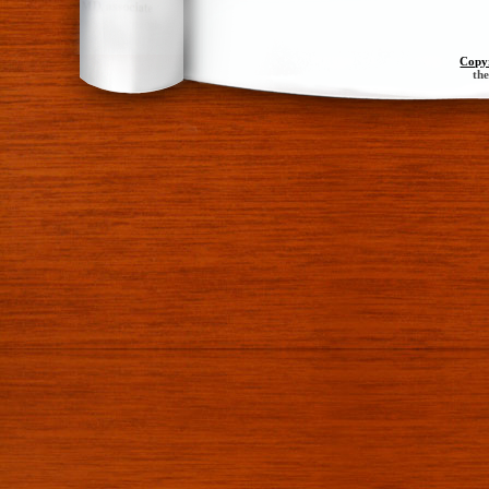
Copy
th