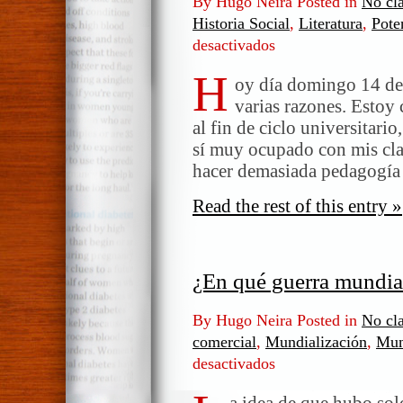
By Hugo Neira Posted in
No cla
Historia Social
,
Literatura
,
Pote
desactivados
en
Para
H
Café
oy día domingo 14 de 
Viena
varias razones. Estoy 
y
al fin de ciclo universitario
los
sí muy ocupado con mis clas
amigos
hacer demasiada pedagogía 
lectores
Read the rest of this entry »
¿En qué guerra mundia
By Hugo Neira Posted in
No cla
comercial
,
Mundialización
,
Mu
desactivados
en
¿En
qué
a idea de que hubo sol