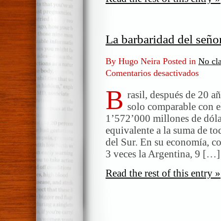
La barbaridad del seño
By Hugo Neira Posted in
No cla
Comentarios desactivados
en
La
B
barbari
rasil, después de 20 a
del
solo comparable con e
señor
1’572’000 millones de dól
Tudela
equivalente a la suma de to
del Sur. En su economía, co
3 veces la Argentina, 9 […]
Read the rest of this entry »