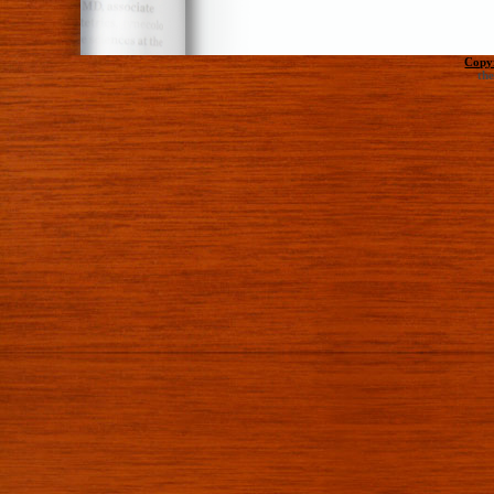
Copy
th