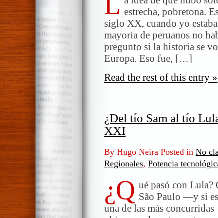
L
guerra
estrecha, pobretona. E
mundial
siglo XX, cuando yo estaba
estamos?
mayoría de peruanos no hab
En
pregunto si la historia se 
la
Europa. Eso fue, […]
de
Trump
Read the rest of this entry »
¿Del tío Sam al tío Lul
XXI
By Hugo Neira Posted in
No cla
Regionales
,
Potencia tecnológic
¿Q
ué pasó con Lula? 
São Paulo —y si es 
una de las más concurridas—