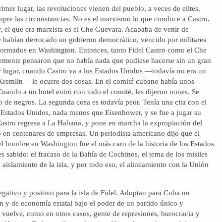
rimer lugar, las revoluciones vienen del pueblo, a veces de elites,
mpre las circunstancias. No es el marxismo lo que conduce a Castro.
, el que era marxista es el Che Guevara. Acababa de venir de
habían derrocado un gobierno democrático, vencido por militares
formados en Washington. Entonces, tanto Fidel Castro como el Che
mente pensaron que no había nada que pudiese hacerse sin un gran
er lugar, cuando Castro va a los Estados Unidos —todavía no era un
 Kremlin— le ocurre dos cosas. En el comité cubano había unos
uando a un hotel entró con todo el comité, les dijeron nones. Se
o de negros. La segunda cosa es todavía peor. Tenía una cita con el
s Estados Unidos, nada menos que Eisenhower, y se fue a jugar su
Castro regresa a La Habana, y pone en marcha la expropiación del
o en centenares de empresas. Un periodista americano dijo que el
el hombre en Washington fue el más caro de la historia de los Estados
es sabido: el fracaso de la Bahía de Cochinos, el tema de los misiles
 aislamiento de la isla, y por todo eso, el alineamiento con la Unión
gativo y positivo para la isla de Fidel. Adoptan para Cuba un
 y de economía estatal bajo el poder de un partido único y
 vuelve, como en otros casos, gente de represiones, burocracia y