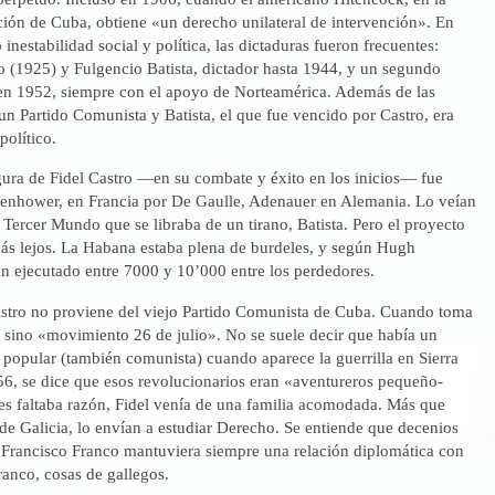
ción de Cuba, obtiene «un derecho unilateral de intervención». En
inestabilidad social y política, las dictaduras fueron frecuentes:
(1925) y Fulgencio Batista, dictador hasta 1944, y un segundo
en 1952, siempre con el apoyo de Norteamérica. Además de las
un Partido Comunista y Batista, el que fue vencido por Castro, era
político.
gura de Fidel Castro —en su combate y éxito en los inicios— fue
senhower, en Francia por De Gaulle, Adenauer en Alemania. Lo veían
Tercer Mundo que se libraba de un tirano, Batista. Pero el proyecto
ás lejos. La Habana estaba plena de burdeles, y según Hugh
n ejecutado entre 7000 y 10’000 entre los perdedores.
Castro no proviene del viejo Partido Comunista de Cuba. Cuando toma
 sino «movimiento 26 de julio». No se suele decir que había un
a popular (también comunista) cuando aparece la guerrilla en Sierra
56, se dice que esos revolucionarios eran «aventureros pequeño-
es faltaba razón, Fidel venía de una familia acomodada. Más que
de Galicia, lo envían a estudiar Derecho. Se entiende que decenios
o Francisco Franco mantuviera siempre una relación diplomática con
anco, cosas de gallegos.