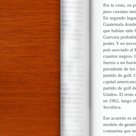
Por lo visto, en p
pero cuentan sie
En segundo lugar
Guatemala donde 
que habían sido 
Guevara probable
poder. Y en terc
país asociado al
cuantos negros. C
fueron a un barri
presidente de lo
partido de golf. 
capital american
partido de golf d
Unidos. El resto 
en 1962, luego el
Soviética.
Ese acuerdo es ne
modelo de gestión
comunista que se