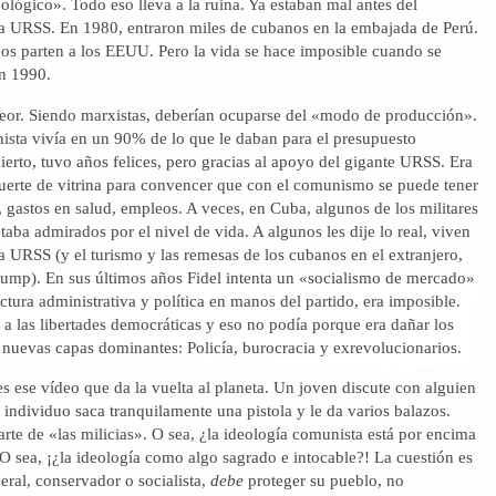
lógico». Todo eso lleva a la ruina. Ya estaban mal antes del
a URSS. En 1980, entraron miles de cubanos en la embajada de Perú.
s parten a los EEUU. Pero la vida se hace imposible cuando se
n 1990.
peor. Siendo marxistas, deberían ocuparse del «modo de producción».
sta vivía en un 90% de lo que le daban para el presupuesto
ierto, tuvo años felices, pero gracias al apoyo del gigante URSS. Era
suerte de vitrina para convencer que con el comunismo se puede tener
gastos en salud, empleos. A veces, en Cuba, algunos de los militares
taba admirados por el nivel de vida. A algunos les dije lo real, viven
la URSS (y el turismo y las remesas de los cubanos en el extranjero,
rump). En sus últimos años Fidel intenta un «socialismo de mercado»
uctura administrativa y política en manos del partido, era imposible.
a las libertades democráticas y eso no podía porque era dañar los
s nuevas capas dominantes: Policía, burocracia y exrevolucionarios.
 ese vídeo que da la vuelta al planeta. Un joven discute con alguien
ro individuo saca tranquilamente una pistola y le da varios balazos.
rte de «las milicias». O sea, ¿la ideología comunista está por encima
O sea, ¡¿la ideología como algo sagrado e intocable?! La cuestión es
eral, conservador o socialista,
debe
proteger su pueblo, no