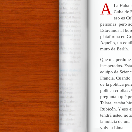
A
La Habana
Cuba de F
eso es Cu
personas, pero a
Estuvimos al bord
plataforma en Gre
Aquello, un equil
muro de Berlín.
Que me perdone e
inesperados. Esta
equipo de Science
Francia. Cuando 
de la política pe
política criolla»
preguntan qué pen
Talara, estaba bi
Rubicón. Y eso er
tendrá usted noti
la noticia de una
volví a Lima.