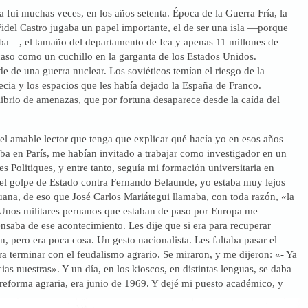
 fui muchas veces, en los años setenta. Época de la Guerra Fría, la
idel Castro jugaba un papel importante, el de ser una isla —porque
ba—, el tamaño del departamento de Ica y apenas 11 millones de
caso como un cuchillo en la garganta de los Estados Unidos.
e de una guerra nuclear. Los soviéticos temían el riesgo de la
cia y los espacios que les había dejado la España de Franco.
ibrio de amenazas, que por fortuna desaparece desde la caída del
l amable lector que tenga que explicar qué hacía yo en esos años
ba en París, me habían invitado a trabajar como investigador en un
s Politiques, y entre tanto, seguía mi formación universitaria en
el golpe de Estado contra Fernando Belaunde, yo estaba muy lejos
ruana, de eso que José Carlos Mariátegui llamaba, con toda razón, «la
. Unos militares peruanos que estaban de paso por Europa me
saba de ese acontecimiento. Les dije que si era para recuperar
en, pero era poca cosa. Un gesto nacionalista. Les faltaba pasar el
a terminar con el feudalismo agrario. Se miraron, y me dijeron: «- Ya
cias nuestras». Y un día, en los kioscos, en distintas lenguas, se daba
 reforma agraria, era junio de 1969. Y dejé mi puesto académico, y