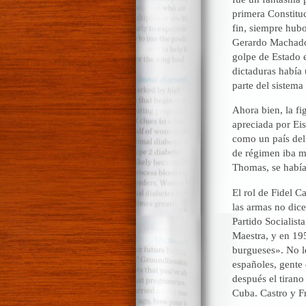
primera Constitu
fin, siempre hubo 
Gerardo Machado 
golpe de Estado 
dictaduras había 
parte del sistema 
Ahora bien, la fi
apreciada por Ei
como un país del 
de régimen iba m
Thomas, se había
El rol de Fidel 
las armas no dice
Partido Socialist
Maestra, y en 19
burgueses». No l
españoles, gente 
después el tiran
Cuba. Castro y Fr