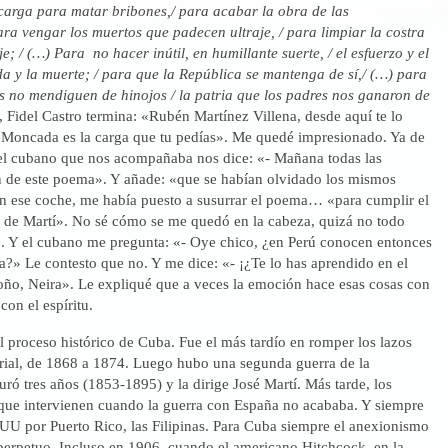
carga para matar bribones,/ para acabar la obra de las
ara vengar los muertos que padecen ultraje, / para limpiar la costra
je; / (…) Para no hacer inútil, en humillante suerte, / el esfuerzo y el
a y la muerte; / para que la República se mantenga de sí,/ (…) para
os no mendiguen de hinojos / la patria que los padres nos ganaron de
, Fidel Castro termina: «Rubén Martínez Villena, desde aquí te lo
l Moncada es la carga que tu pedías». Me quedé impresionado. Ya de
, el cubano que nos acompañaba nos dice: «- Mañana todas las
n de este poema». Y añade: «que se habían olvidado los mismos
n ese coche, me había puesto a susurrar el poema… «para cumplir el
de Martí». No sé cómo se me quedó en la cabeza, quizá no todo
te. Y el cubano me pregunta: «- Oye chico, ¿en Perú conocen entonces
a?» Le contesto que no. Y me dice: «- ¡¿Te lo has aprendido en el
ño, Neira». Le expliqué que a veces la emoción hace esas cosas con
con el espíritu.
 proceso histórico de Cuba. Fue el más tardío en romper los lazos
ial, de 1868 a 1874. Luego hubo una segunda guerra de la
ró tres años (1853-1895) y la dirige José Martí. Más tarde, los
que intervienen cuando la guerra con España no acababa. Y siempre
EUU por Puerto Rico, las Filipinas. Para Cuba siempre el anexionismo
perpetuo. Incluso en 1906, cuando el americano Hitchcock, en la