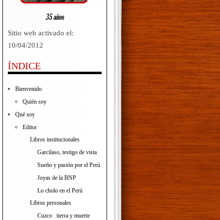
Sitio web activado el:
10/04/2012
ÍNDICE
Bienvenido
Quién soy
Qué soy
Editor
Libros institucionales
Garcilaso, testigo de vista
Sueño y pasión por el Perú
Joyas de la BNP
Lo cholo en el Perú
Libros personales
Cuzco : tierra y muerte