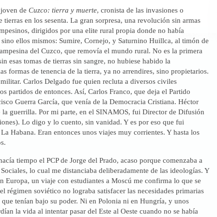
l joven de
Cuzco: tierra y muerte
, cronista de las invasiones o
 tierras en los sesenta. La gran sorpresa, una revolución sin armas
mpesinos, dirigidos por una elite rural propia donde no había
s sino ellos mismos: Sumire, Cornejo, y Saturnino Huillca, al timón de
ampesina del Cuzco, que removía el mundo rural. No es la primera
sin esas tomas de tierras sin sangre, no hubiese habido la
as formas de tenencia de la tierra, ya no arrendires, sino propietarios.
militar. Carlos Delgado fue quien recluta a diversos civiles
os partidos de entonces. Así, Carlos Franco, que deja el Partido
isco Guerra García, que venía de la Democracia Cristiana. Héctor
 la guerrilla. Por mi parte, en el SINAMOS, fui Director de Difusión
nes). Lo digo y lo cuento, sin vanidad. Y es por eso que fui
 La Habana. Eran entonces unos viajes muy corrientes. Y hasta los
s.
hacía tiempo el PCP de Jorge del Prado, acaso porque comenzaba a
 Sociales, lo cual me distanciaba deliberadamente de las ideologías. Y
en Europa, un viaje con estudiantes a Moscú me confirma lo que se
el régimen soviético no lograba satisfacer las necesidades primarias
 que tenían bajo su poder. Ni en Polonia ni en Hungría, y unos
ían la vida al intentar pasar del Este al Oeste cuando no se había