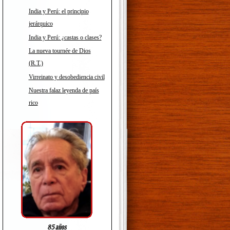
India y Perú: el principio
jerárquico
India y Perú: ¿castas o clases?
La nueva tournée de Dios
(R.T.)
Virreinato y desobediencia civil
Nuestra falaz leyenda de país
rico