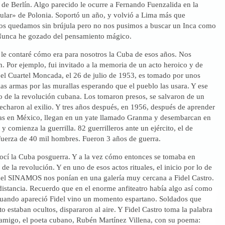
de Berlín. Algo parecido le ocurre a Fernando Fuenzalida en la
lar» de Polonia. Soportó un año, y volvió a Lima más que
s quedamos sin brújula pero no nos pusimos a buscar un Inca como
Nunca he gozado del pensamiento mágico.
 le contaré cómo era para nosotros la Cuba de esos años. Nos
. Por ejemplo, fui invitado a la memoria de un acto heroico y de
el Cuartel Moncada, el 26 de julio de 1953, es tomado por unos
as armas por las murallas esperando que el pueblo las usara. Y ese
o de la revolución cubana. Los tomaron presos, se salvaron de un
 echaron al exilio. Y tres años después, en 1956, después de aprender
mas en México, llegan en un yate llamado Granma y desembarcan en
 y comienza la guerrilla. 82 guerrilleros ante un ejército, el de
 fuerza de 40 mil hombres. Fueron 3 años de guerra.
cí la Cuba posguerra. Y a la vez cómo entonces se tomaba en
 de la revolución. Y en uno de esos actos rituales, el inicio por lo de
el SINAMOS nos ponían en una galería muy cercana a Fidel Castro.
distancia. Recuerdo que en el enorme anfiteatro había algo así como
 cuando apareció Fidel vino un momento espartano. Soldados que
 estaban ocultos, dispararon al aire. Y Fidel Castro toma la palabra
amigo, el poeta cubano, Rubén Martínez Villena, con su poema: