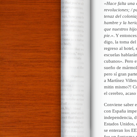
«Hace falta una 
revoluciones; / p
tenaz del colonia
hambre y la herid
que nuestros hij
pie.
». Y entonces
digo, la toma de
regreso al hotel
escuelas hablará
cubanos». Pero e
sueño de mármol 
pero sí gran par
a Martínez Villen
mitin mismo?! Co
el cerebro, acaso 
Conviene saber el
con España imper
independencia, du
Estados Unidos, 
se enteran los E
fue un fantasma 