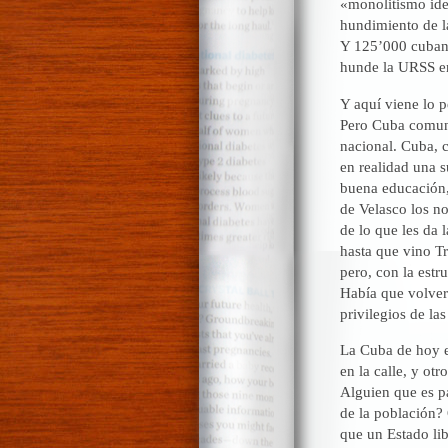
«monolitismo ideo
hundimiento de l
Y 125’000 cubano
hunde la URSS e
Y aquí viene lo 
Pero Cuba comuni
nacional. Cuba, c
en realidad una 
buena educación, 
de Velasco los no
de lo que les da 
hasta que vino T
pero, con la estr
Había que volver 
privilegios de la
La Cuba de hoy es
en la calle, y ot
Alguien que es pa
de la población? 
que un Estado lib