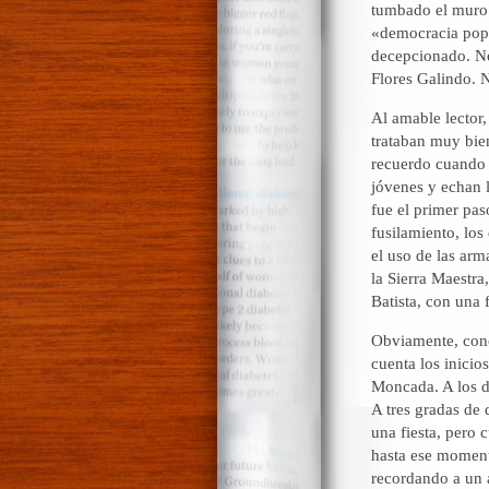
tumbado el muro 
«democracia popu
decepcionado. No
Flores Galindo. 
Al amable lector,
trataban muy bien
recuerdo cuando 
jóvenes y echan l
fue el primer pas
fusilamiento, los
el uso de las ar
la Sierra Maestra,
Batista, con una
Obviamente, cono
cuenta los inicios
Moncada. A los d
A tres gradas de 
una fiesta, pero
hasta ese momento
recordando a un 