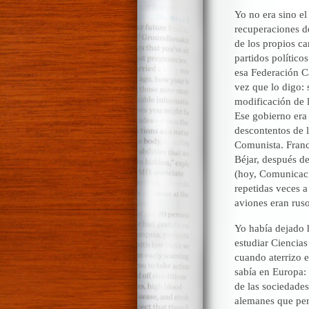
Yo no era sino e
recuperaciones de
de los propios ca
partidos político
esa Federación C
vez que lo digo: 
modificación de l
Ese gobierno era 
descontentos de l
Comunista. Franc
Béjar, después de
(hoy, Comunicacio
repetidas veces a
aviones eran ruso
Yo había dejado 
estudiar Ciencias
cuando aterrizo 
sabía en Europa: 
de las sociedades
alemanes que perd