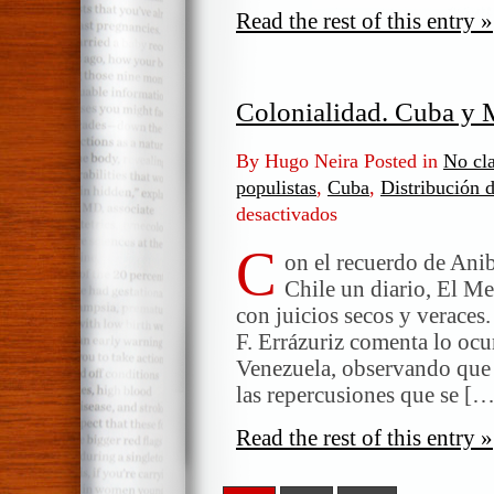
Read the rest of this entry »
Colonialidad. Cuba y
By Hugo Neira Posted in
No cla
populistas
,
Cuba
,
Distribución 
desactivados
en
Colonialidad.
C
Cuba
on el recuerdo de Ani
y
Chile un diario, El Me
Maduro
con juicios secos y veraces
F. Errázuriz comenta lo ocu
Venezuela, observando que 
las repercusiones que se […
Read the rest of this entry »