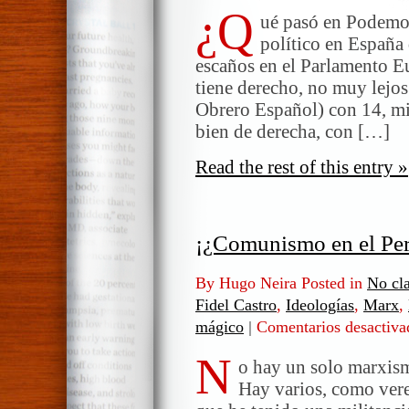
¿Q
renunci
ué pasó en Podemos
de
político en España
Pablo
escaños en el Parlamento E
Iglesias
tiene derecho, no muy lejos
Obrero Español) con 14, mie
bien de derecha, con […]
Read the rest of this entry »
¡¿Comunismo en el Per
By Hugo Neira Posted in
No cla
Fidel Castro
,
Ideologías
,
Marx
,
mágico
|
Comentarios desactiva
N
o hay un solo marxismo
Hay varios, como vere