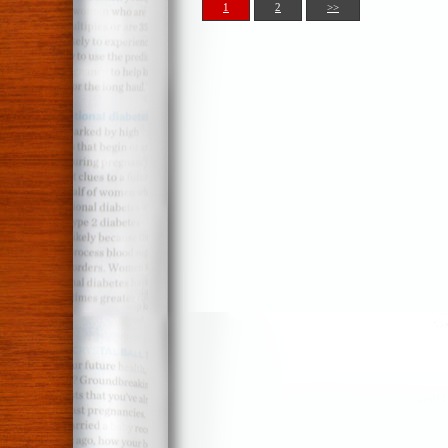
1
2
>>