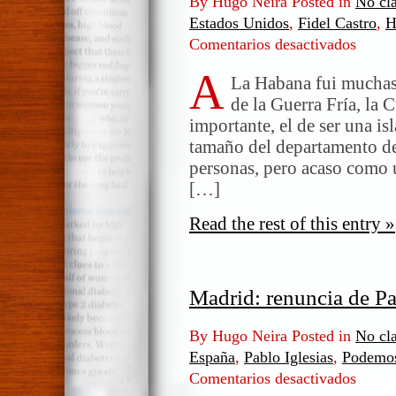
By Hugo Neira Posted in
No cla
Estados Unidos
,
Fidel Castro
,
H
Comentarios desactivados
en
La
A
Cuba
La Habana fui muchas 
que
de la Guerra Fría, la 
conocí
importante, el de ser una 
no
tamaño del departamento de
es
personas, pero acaso como u
la
[…]
de
estos
Read the rest of this entry »
días
Madrid: renuncia de Pa
By Hugo Neira Posted in
No cla
España
,
Pablo Iglesias
,
Podemo
Comentarios desactivados
en
Madrid: