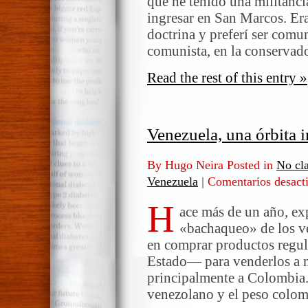
que he tenido una militancia 
ingresar en San Marcos. Era
doctrina y preferí ser comun
comunista, en la conservad
Read the rest of this entry »
Venezuela, una órbita 
By Hugo Neira Posted in
No cla
Venezuela
|
Comentarios desact
H
ace más de un año, exp
«bachaqueo» de los v
en comprar productos regul
Estado— para venderlos a m
principalmente a Colombia. 
venezolano y el peso colo