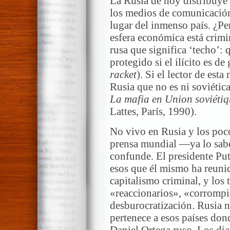
La Rusia de hoy distribuye 
los medios de comunicación
lugar del inmenso país. ¿Pe
esfera económica está crimi
rusa que significa ‘techo’: 
protegido si el ilícito es d
racket
). Si el lector de est
Rusia que no es ni soviética
La mafia en Union soviétiq
Lattes, París, 1990).
No vivo en Rusia y los poco
prensa mundial —ya lo sa
confunde. El presidente Put
esos que él mismo ha reuni
capitalismo criminal, y los 
«reaccionarios», «corrompi
desburocratización. Rusia n
pertenece a esos países don
Daniel Ortega ruso. Los dia