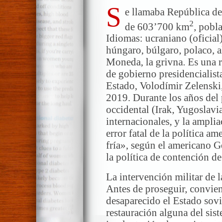
S
e llamaba República de 
2
de 603’700 km
, pobl
Idiomas: ucraniano (oficial)
húngaro, búlgaro, polaco, a
Moneda, la grivna. Es una r
de gobierno presidencialist
Estado, Volodímir Zelenski
2019. Durante los años del
occidental (Irak, Yugoslavi
internacionales, y la ampli
error fatal de la política am
fría», según el americano G
la política de contención de
La intervención militar de 
Antes de proseguir, convien
desaparecido el Estado sov
restauración alguna del sis