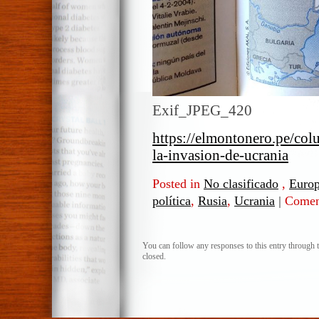
Exif_JPEG_420
https://elmontonero.pe/col
la-invasion-de-ucrania
Posted in
No clasificado
,
Euro
política
,
Rusia
,
Ucrania
|
Coment
You can follow any responses to this entry through 
closed.