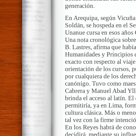
generación.
En Arequipa, según Vicuña
Soldán, se hospeda en el S
Unanue cursa en esos años G
Una nota cronológica sobr
B. Lastres, afirma que habí
Humanidades y Principios d
exacto con respecto al viaje
orientación de los cursos, 
por cualquiera de los derech
canónigo. Tuvo como maestr
Cabrera y Manuel Abad Ylla
brinda el acceso al latín. E
permitiría, ya en Lima, for
cultura clásica. Más o menos
tal vez con la firme intenció
En los Reyes habrá de cono
decidirá, mediante su influ