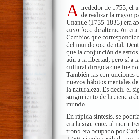
A
lrededor de 1755, el 
de realizar la mayor pa
Unanue (1755-1833) era af
cuyo foco de alteración era
Cambios que correspondían 
del mundo occidental. Dentro
que la conjunción de astros
aún a la libertad, pero sí a l
cultural dirigida que fue n
También las conjunciones ce
nuevos hábitos mentales de
la naturaleza. Es decir, el s
surgimiento de la ciencia de
mundo.
En rápida síntesis, se podrí
era la siguiente: al morir F
trono era ocupado por Carlo
1759, siendo recibido con e