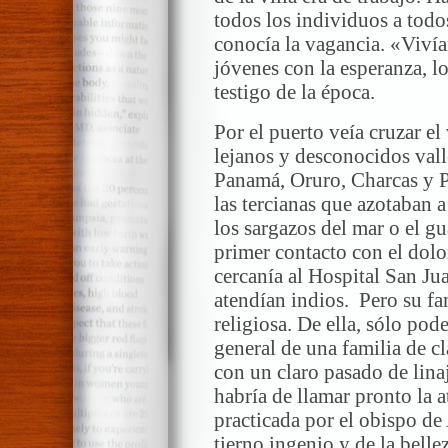
todos los individuos a todo
conocía la vagancia. «Viví
jóvenes con la esperanza, l
testigo de la época.
Por el puerto veía cruzar e
lejanos y desconocidos vall
Panamá, Oruro, Charcas y P
las tercianas que azotaban 
los sargazos del mar o el gua
primer contacto con el dol
cercanía al Hospital San Ju
atendían indios. Pero su fa
religiosa. De ella, sólo po
general de una familia de c
con un claro pasado de linaj
habría de llamar pronto la a
practicada por el obispo de
tierno ingenio y de la bellez