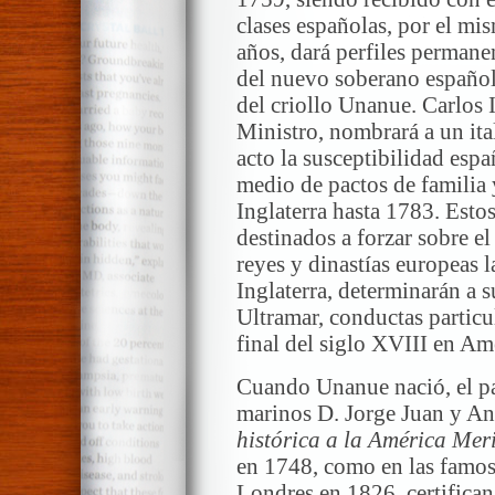
clases españolas, por el mi
años, dará perfiles permane
del nuevo soberano español 
del criollo Unanue. Carlos 
Ministro, nombrará a un ita
acto la susceptibilidad espa
medio de pactos de familia
Inglaterra hasta 1783. Esto
destinados a forzar sobre e
reyes y dinastías europeas 
Inglaterra, determinarán a s
Ultramar, conductas particu
final del siglo XVIII en Am
Cuando Unanue nació, el paí
marinos D. Jorge Juan y An
histórica a la América Mer
en 1748, como en las famo
Londres en 1826, certifican