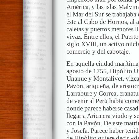
América, y las islas Malvi
el Mar del Sur se trabajaba
éste al Cabo de Hornos, al 
caletas y puertos menores l
vivaz. Entre ellos, el Puert
siglo XVIII, un activo núc
comercio y del cabotaje.
En aquella ciudad marítima,
agosto de 1755, Hipólito U
Unanue y Montalivet, vizca
Pavón, ariqueña, de aristocr
Larrabure y Correa, eranat
de venir al Perú había com
donde parece haberse casad
llegar a Arica era viudo y s
con la Pavón. De este matr
y Josefa. Parece haber teni
de Hipólito quiere decir «d