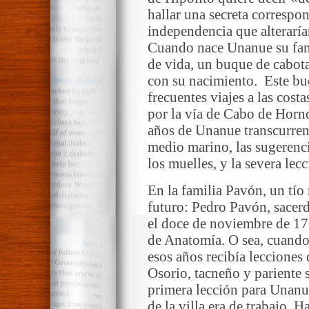
hallar una secreta correspon
independencia que alterarían
Cuando nace Unanue su fam
de vida, un buque de cabot
con su nacimiento. Este bu
frecuentes viajes a las cost
por la vía de Cabo de Horno
años de Unanue transcurren 
medio marino, las sugerenci
los muelles, y la severa lecc
En la familia Pavón, un tío
futuro: Pedro Pavón, sacer
el doce de noviembre de 17
de Anatomía. O sea, cuando
esos años recibía lecciones 
Osorio, tacneño y pariente 
primera lección para Unanu
de la villa era de trabajo. 