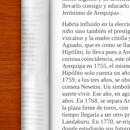
llevarlo consigo y educarlo
Jerónimo de Arequipa».
Habría influido en la elecci
niño sino también el presti
vizcaíno y la madre criolla
Aguado, que es como se lla
Hipólito, lo lleva pues a A
curiosa coincidencia, este 
Arequipa en 1755, el mism
Hipólito solo cuenta un año
1759, a los tres años, se ob
cometa Newton. Un símbolo 
suerte vivir. Ese año, en a
años. En 1768, se separa Ar
la plaza firme de toros, con
tiempo llegaría a ser otro 
Landaburu. En 1770, se erig
donde estudiarán sus futur