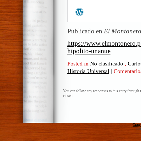
Publicado en
El Montonero
https://www.elmontonero.p
hipolito-unanue
Posted in
No clasificado
,
Carlos
Historia Universal
|
Comentarios
You can follow any responses to this entry through 
closed.
Copy
th