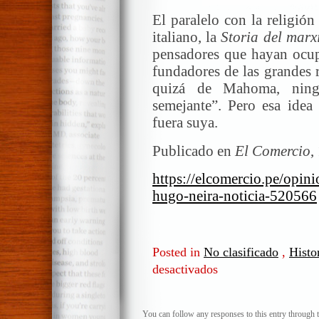
El paralelo con la religió
italiano, la
Storia del mar
pensadores que hayan ocup
fundadores de las grandes 
quizá de Mahoma, ning
semejante”. Pero esa idea
fuera suya.
Publicado en
El Comercio
,
https://elcomercio.pe/opini
hugo-neira-noticia-520566
Posted in
No clasificado
,
Histor
desactivados
en
Lecturas
de
Marx
You can follow any responses to this entry through 