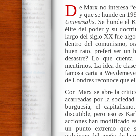
D
e Marx no interesa “e
y que se hunde en 199
Universalis
. Se hunde el K
élite del poder y su doct
largo del siglo XX fue alg
dentro del comunismo, or
buen rato, preferí ser un 
desastre? Lo que cuenta
mentirnos. La idea de clase
famosa carta a Weydemeyer
de Londres reconoce que el
Con Marx se abre la crític
acarreadas por la sociedad 
burguesía, el capitalism
discutible, pero eso es Ka
acciones han modificado es
un punto extremo que s
volvieran del sueño de la 