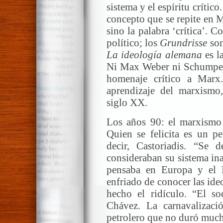
sistema y el espíritu crítico
concepto que se repite en M
sino la palabra ‘crítica’. C
político; los
Grundrisse
son
La ideología alemana
es l
Ni Max Weber ni Schumpete
homenaje crítico a Marx
aprendizaje del marxismo,
siglo XX.
Los años 90: el marxismo d
Quien se felicita es un pe
decir, Castoriadis. “Se 
consideraban su sistema in
pensaba en Europa y el
enfriado de conocer las id
hecho el ridículo. “El s
Chávez. La carnavalizac
petrolero que no duró muc