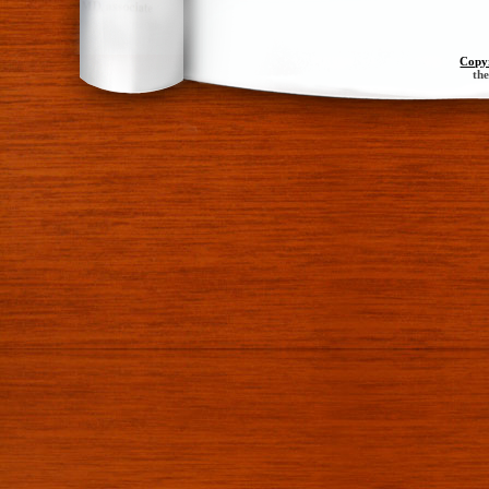
Copy
th