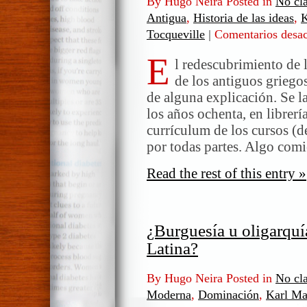
By Hugo Neira Posted in
No cla
Antigua
,
Historia de las ideas
,
K
Tocqueville
|
Comentarios desac
E
l redescubrimiento de 
de los antiguos grieg
de alguna explicación. Se la
los años ochenta, en librerí
currículum de los cursos (de
por todas partes. Algo com
Read the rest of this entry »
¿Burguesía u oligarqu
Latina?
By Hugo Neira Posted in
No cla
Moderna
,
Dominación
,
Karl Ma