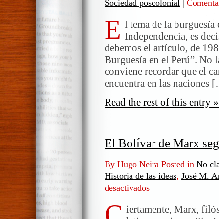
Sociedad poscolonial
|
Comentar
E
l tema de la burguesía 
Independencia, es deci
debemos el artículo, de 198
Burguesía en el Perú”. No l
conviene recordar que el ca
encuentra en las naciones 
Read the rest of this entry »
El Bolívar de Marx se
By Hugo Neira Posted in
No cla
Historia de las ideas
,
José M. A
desactivados
en
El
C
Bolívar
iertamente, Marx, filós
de