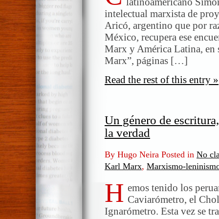
latinoamericano Simón
Marx
intelectual marxista de pro
según
Aricó, argentino que por raz
Aricó
México, recupera ese encuen
Marx y América Latina, en 
Marx”, páginas […]
Read the rest of this entry »
Un género de escritura, 
la verdad
By Hugo Neira Posted in
No cla
Karl Marx
,
Marxismo-leninism
H
emos tenido los perua
Caviarómetro, el Chol
Ignarómetro. Esta vez se tra