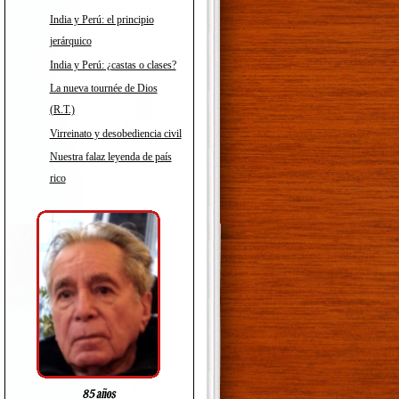
India y Perú: el principio
jerárquico
India y Perú: ¿castas o clases?
La nueva tournée de Dios
(R.T.)
Virreinato y desobediencia civil
Nuestra falaz leyenda de país
rico