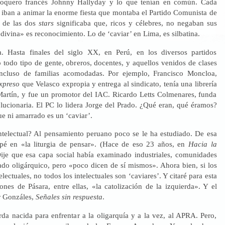
roquero francés Johnny Hallyday y lo que tenían en común. Cada
iban a animar la enorme fiesta que montaba el Partido Comunista de
o de las dos
stars
significaba que, ricos y célebres, no negaban sus
divina» es reconocimiento. Lo de ‘caviar’ en Lima, es silbatina.
a. Hasta finales del siglo XX, en Perú, en los diversos partidos
 todo tipo de gente, obreros, docentes, y aquellos venidos de clases
incluso de familias acomodadas. Por ejemplo, Francisco Moncloa,
xpreso
que Velasco expropia y entrega al sindicato, tenía una librería
Martín, y fue un promotor del IAC. Ricardo Letts Colmenares, funda
ucionaria. El PC lo lidera Jorge del Prado. ¿Qué eran, qué éramos?
ue ni amarrado es un ‘caviar’.
ntelectual? Al pensamiento peruano poco se le ha estudiado. De esa
pé en «la liturgia de pensar». (Hace de eso 23 años, en
Hacia la
Dije que esa capa social había examinado industriales, comunidades
tado oligárquico, pero «poco dicen de sí mismos». Ahora bien, si los
electuales, no todos los intelectuales son ‘caviares’. Y citaré para esta
ones de Pásara, entre ellas, «la catolización de la izquierda». Y el
r Gonzáles,
Señales sin respuesta
.
da nacida para enfrentar a la oligarquía y a la vez, al APRA. Pero,