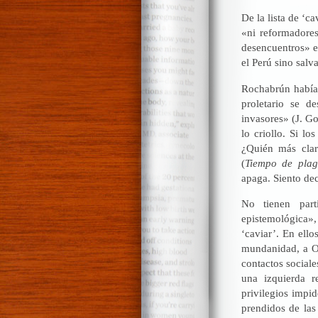
De la lista de ‘c
«ni reformadores
desencuentros» e
el Perú sino sal
Rochabrún había 
proletario se d
invasores» (J. G
lo criollo. Si l
¿Quién más clar
(
Tiempo de plag
apaga. Siento dec
No tienen par
epistemológica»
‘caviar’. En ello
mundanidad, a ON
contactos social
una izquierda 
privilegios impid
prendidos de las