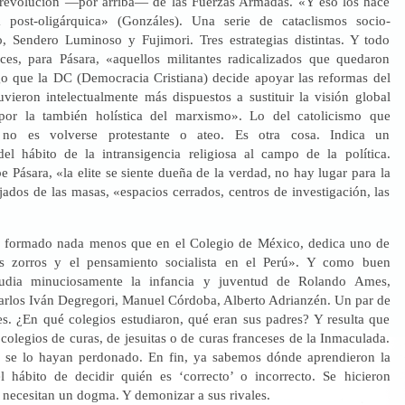
 revolución —por arriba— de las Fuerzas Armadas. «Y eso los hace
 post-oligárquica» (Gonzáles). Una serie de cataclismos socio-
co, Sendero Luminoso y Fujimori. Tres estrategias distintas. Y todo
es, para Pásara, «aquellos militantes radicalizados que quedaron
o que la DC (Democracia Cristiana) decide apoyar las reformas del
uvieron intelectualmente más dispuestos a sustituir la visión global
 por la también holística del marxismo». Lo del catolicismo que
 no es volverse protestante o ateo. Es otra cosa. Indica un
el hábito de la intransigencia religiosa al campo de la política.
e Pásara, «la elite se siente dueña de la verdad, no hay lugar para la
jados de las masas, «espacios cerrados, centros de investigación, las
 formado nada menos que en el Colegio de México, dedica uno de
os zorros y el pensamiento socialista en el Perú». Y como buen
studia minuciosamente la infancia y juventud de Rolando Ames,
arlos Iván Degregori, Manuel Córdoba, Alberto Adrianzén. Un par de
es. ¿En qué colegios estudiaron, qué eran sus padres? Y resulta que
olegios de curas, de jesuitas o de curas franceses de la Inmaculada.
se lo hayan perdonado. En fin, ya sabemos dónde aprendieron la
el hábito de decidir quién es ‘correcto’ o incorrecto. Se hicieron
 necesitan un dogma. Y demonizar a sus rivales.