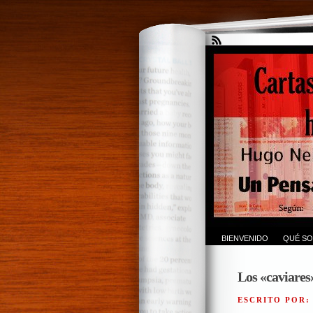
BIENVENIDO
QUÉ SO
Los «caviares»
ESCRITO POR: