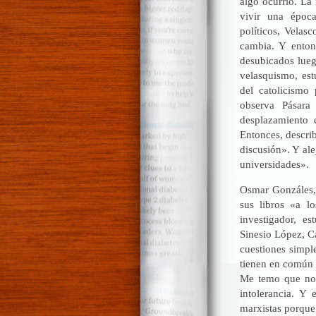
algo ocurrió. La
vivir una época
políticos, Velas
cambia. Y entonc
desubicados lueg
velasquismo, est
del catolicismo
observa Pásara
desplazamiento d
Entonces, describ
discusión». Y ale
universidades».
Osmar Gonzáles,
sus libros «a l
investigador, e
Sinesio López, C
cuestiones simpl
tienen en común c
Me temo que no 
intolerancia. Y 
marxistas porque