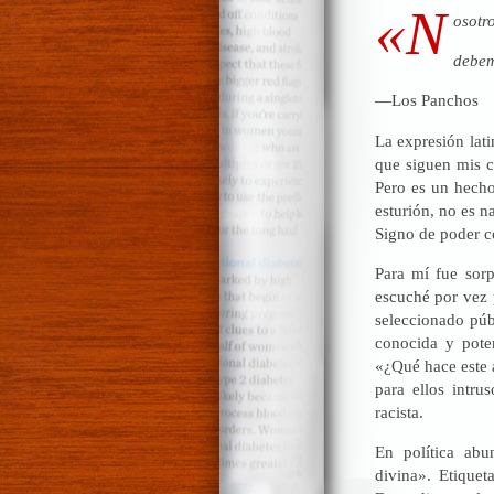
«N
osotr
debem
—
Los Panchos
La expresión lat
que siguen mis c
Pero es un hecho
esturión, no es n
Signo de poder 
Para mí fue sor
escuché por vez 
seleccionado púb
conocida y poten
«¿Qué hace este 
para ellos intru
racista.
En política abu
divina». Etique