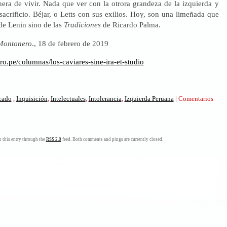
era de vivir. Nada que ver con la otrora grandeza de la izquierda y
acrificio. Béjar, o Letts con sus exilios. Hoy, son una limeñada que
de Lenin sino de las
Tradiciones
de Ricardo Palma.
Montonero
., 18 de febrero de 2019
ro.pe/columnas/los-caviares-sine-ira-et-studio
icado
,
Inquisición
,
Intelectuales
,
Intolerancia
,
Izquierda Peruana
|
Comentarios
es».
 this entry through the
RSS 2.0
feed. Both comments and pings are currently closed.