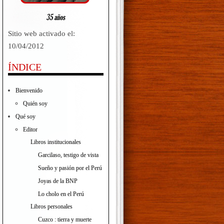
Sitio web activado el:
10/04/2012
ÍNDICE
Bienvenido
Quién soy
Qué soy
Editor
Libros institucionales
Garcilaso, testigo de vista
Sueño y pasión por el Perú
Joyas de la BNP
Lo cholo en el Perú
Libros personales
Cuzco : tierra y muerte