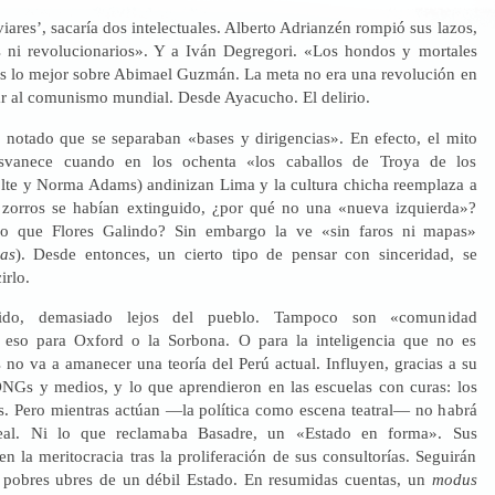
aviares’, sacaría dos intelectuales. Alberto Adrianzén rompió sus lazos,
 ni revolucionarios». Y a Iván Degregori. «Los hondos y mortales
s lo mejor sobre Abimael Guzmán. La meta no era una revolución en
var al comunismo mundial. Desde Ayacucho. El delirio.
notado que se separaban «bases y dirigencias». En efecto, el mito
esvanece cuando en los ochenta «los caballos de Troya de los
olte y Norma Adams) andinizan Lima y la cultura chicha reemplaza a
os zorros se habían extinguido, ¿por qué no una «nueva izquierda»?
o que Flores Galindo? Sin embargo la ve «sin faros ni mapas»
as
). Desde entonces, un cierto tipo de pensar con sinceridad, se
irlo.
tido, demasiado lejos del pueblo. Tampoco son «comunidad
, eso para Oxford o la Sorbona. O para la inteligencia que no es
s no va a amanecer una teoría del Perú actual. Influyen, gracias a su
Gs y medios, y lo que aprendieron en las escuelas con curas: los
es. Pero mientras actúan —la política como escena teatral— no habrá
real. Ni lo que reclamaba Basadre, un «Estado en forma». Sus
en la meritocracia tras la proliferación de sus consultorías. Seguirán
 pobres ubres de un débil Estado. En resumidas cuentas, un
modus