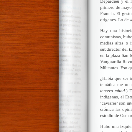
Depardieu y el 
primero de mayo 
Francia. El gest
orígenes. Lo de «
Hay una histori
comunistas, hubo
medias altas o 
subdirector del
E
en la plaza San 
Vanguardia Revol
Militantes. Eso q
¿Había que ser i
temática me ocu
tercera mitad.
) 
indígenas, el Es
‘caviares’ son int
crónica las opini
estudio de Osma
Hubo una izquier