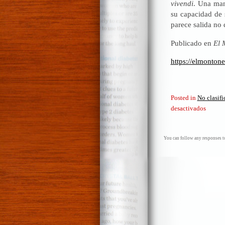
vivendi
. Una man
su capacidad de s
parece salida no 
Publicado en
El 
https://elmontone
Posted in
No clasif
en
desactivados
Los
«caviar
Sine
You can follow any responses to
ira
et
studio