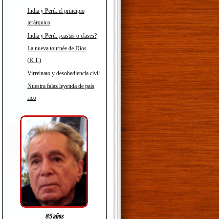
India y Perú: el principio
jerárquico
India y Perú: ¿castas o clases?
La nueva tournée de Dios
(R.T.)
Virreinato y desobediencia civil
Nuestra falaz leyenda de país
rico