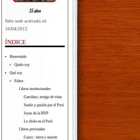
Sitio web activado el:
10/04/2012
ÍNDICE
Bienvenido
Quién soy
Qué soy
Editor
Libros institucionales
Garcilaso, testigo de vista
Sueño y pasión por el Perú
Joyas de la BNP
Lo cholo en el Perú
Libros personales
Cuzco : tierra y muerte