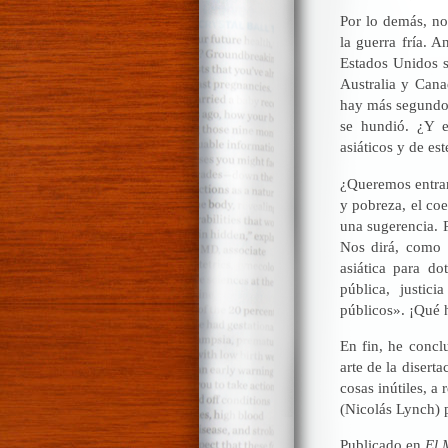
Por lo demás, no
la guerra fría. 
Estados Unidos s
Australia y Cana
hay más segundo 
se hundió. ¿Y e
asiáticos y de est
¿Queremos entrar
y pobreza, el coe
una sugerencia. P
Nos dirá, como 
asiática para do
pública, justic
públicos». ¡Qué 
En fin, he conc
arte de la disert
cosas inútiles, a
(Nicolás Lynch) 
Publicado en
El 