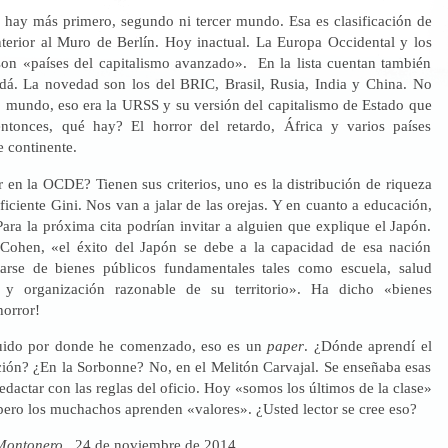
 hay más primero, segundo ni tercer mundo. Esa es clasificación de
Anterior al Muro de Berlín. Hoy inactual. La Europa Occidental y los
on «países del capitalismo avanzado». En la lista cuentan también
dá. La novedad son los del BRIC, Brasil, Rusia, India y China. No
mundo, eso era la URSS y su versión del capitalismo de Estado que
ntonces, qué hay? El horror del retardo, África y varios países
e continente.
 en la OCDE? Tienen sus criterios, uno es la distribución de riqueza
ficiente Gini. Nos van a jalar de las orejas. Y en cuanto a educación,
ara la próxima cita podrían invitar a alguien que explique el Japón.
Cohen, «el éxito del Japón se debe a la capacidad de esa nación
tarse de bienes públicos fundamentales tales como escuela, salud
ia y organización razonable de su territorio». Ha dicho «bienes
horror!
luido por donde he comenzado, eso es un
paper
. ¿Dónde aprendí el
ación? ¿En la Sorbonne? No, en el Melitón Carvajal. Se enseñaba esas
 redactar con las reglas del oficio. Hoy «somos los últimos de la clase»
pero los muchachos aprenden «valores». ¿Usted lector se cree eso?
Montonero
., 24 de noviembre de 2014