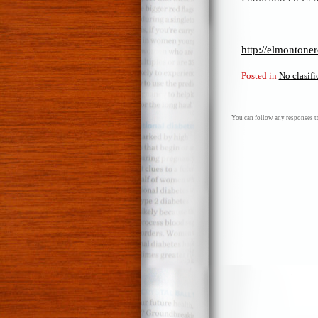
http://elmontoner
Posted in
No clasif
You can follow any responses to