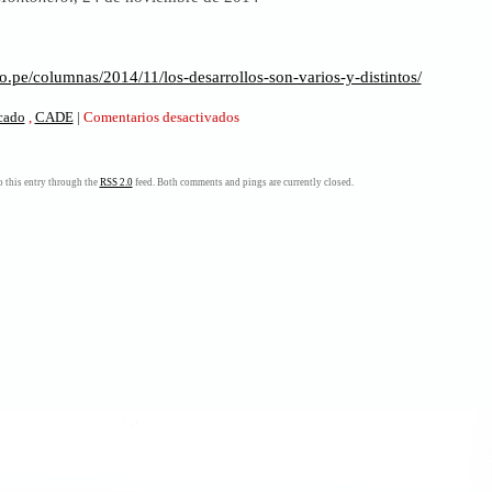
o.pe/columnas/2014/11/los-desarrollos-son-varios-y-distintos/
en
icado
,
CADE
|
Comentarios desactivados
Los
desarrollos
son
 this entry through the
RSS 2.0
feed. Both comments and pings are currently closed.
varios
y
distintos