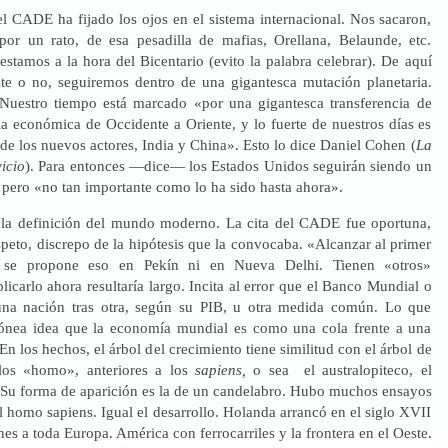
el CADE ha fijado los ojos en el sistema internacional. Nos sacaron,
or un rato, de esa pesadilla de mafias, Orellana, Belaunde, etc.
stamos a la hora del Bicentario (evito la palabra celebrar). De aquí
te o no, seguiremos dentro de una gigantesca mutación planetaria.
Nuestro tiempo está marcado «por una gigantesca transferencia de
ia económica de Occidente a Oriente, y lo fuerte de nuestros días es
 de los nuevos actores, India y China». Esto lo dice Daniel Cohen (
La
icio
). Para entonces —dice— los Estados Unidos seguirán siendo un
 pero «no tan importante como lo ha sido hasta ahora».
, la definición del mundo moderno. La cita del CADE fue oportuna,
peto, discrepo de la hipótesis que la convocaba. «Alcanzar al primer
se propone eso en Pekín ni en Nueva Delhi. Tienen «otros»
plicarlo ahora resultaría largo. Incita al error que el Banco Mundial o
una nación tras otra, según su PIB, u otra medida común. Lo que
rónea idea que la economía mundial es como una cola frente a una
 En los hechos, el árbol del crecimiento tiene similitud con el árbol de
 los «homo», anteriores a los
sapiens,
o sea el australopiteco, el
 Su forma de aparición es la de un candelabro. Hubo muchos ensayos
el homo sapiens. Igual el desarrollo. Holanda arrancó en el siglo XVII
es a toda Europa. América con ferrocarriles y la frontera en el Oeste.