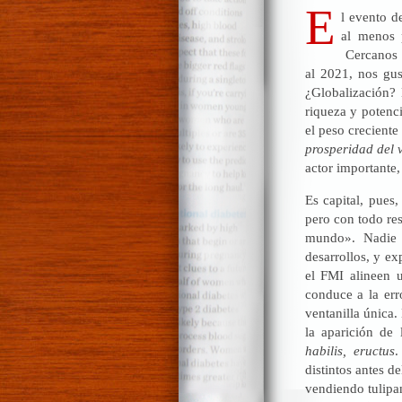
E
l evento d
al menos p
Cercanos e
al 2021, nos gus
¿Globalización? 
riqueza y potenc
el peso creciente
prosperidad del v
actor importante,
Es capital, pues
pero con todo res
mundo». Nadie 
desarrollos, y ex
el FMI alineen 
conduce a la er
ventanilla única.
la aparición de
habilis, eructus
.
distintos antes d
vendiendo tulipan