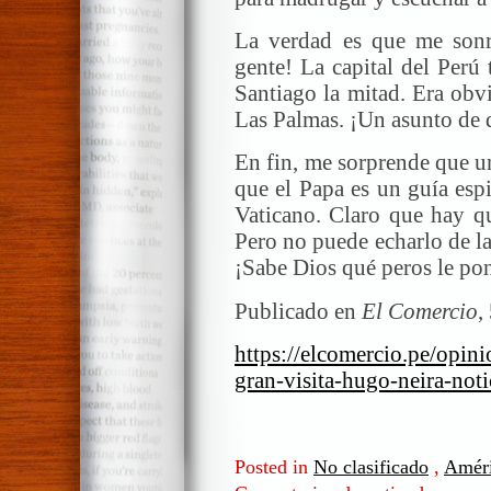
La verdad es que me son
gente! La capital del Perú 
Santiago la mitad. Era obv
Las Palmas. ¡Un asunto de 
En fin, me sorprende que u
que el Papa es un guía espi
Vaticano. Claro que hay qu
Pero no puede echarlo de l
¡Sabe Dios qué peros le p
Publicado en
El Comercio
,
https://elcomercio.pe/opini
gran-visita-hugo-neira-not
Posted in
No clasificado
,
Améri
en