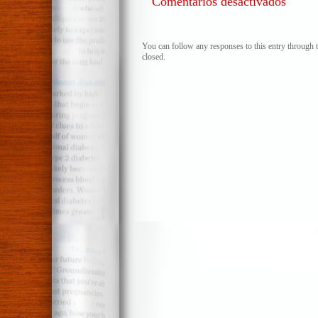
Comentarios desactivados
Malas
lecturas
de
You can follow any responses to this entry through 
closed.
una
gran
visita