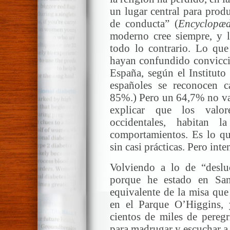
un lugar central para prod
de conducta” (
Encyclopæd
moderno cree siempre, y l
todo lo contrario. Lo qu
hayan confundido convicció
España, según el Instituto
españoles se reconocen c
85%.) Pero un 64,7% no va 
explicar que los valore
occidentales, habitan 
comportamientos. Es lo que
sin casi prácticas. Pero int
Volviendo a lo de “deslu
porque he estado en San
equivalente de la misa que
en el Parque O’Higgins, 
cientos de miles de peregr
para madrugar y escuchar a 