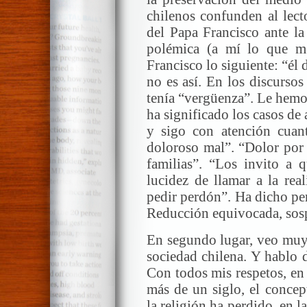
chilenos confunden al lect
del Papa Francisco ante la
polémica (a mí lo que me
Francisco lo siguiente: “él 
no es así. En los discurso
tenía “vergüenza”. Le hemo
ha significado los casos d
y sigo con atención cuan
doloroso mal”. “Dolor por 
familias”. “Los invito a
lucidez de llamar a la rea
pedir perdón”. Ha dicho pe
Reducción equivocada, sosp
En segundo lugar, veo muy 
sociedad chilena. Y hablo 
Con todos mis respetos, en
más de un siglo, el concep
la religión ha perdido, en 