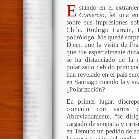
E
stando en el extranje
Comercio
, leí una en
sobre sus impresiones sob
Chile. Rodrigo Larraín,
politólogo. Me quedé sorpre
Dicen que la visita de Fra
que fue especialmente dura
se ha distanciado de la r
polarizado debido principa
han revelado en el país sur
en Santiago cuando la visi
¿Polarización?
En primer lugar, discre
coincido con varios d
Abreviadamente, “se diri
cargado de simpatía y cari
en Temuco un pedido de ace
la preservación del medio 