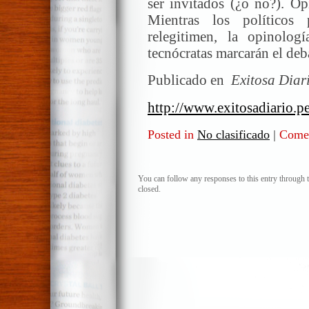
ser invitados (¿o no?). Op
Mientras los políticos
relegitimen, la opinolo
tecnócratas marcarán el deba
Publicado en
Exitosa Diar
http://www.exitosadiario.p
Posted in
No clasificado
|
Comen
You can follow any responses to this entry through 
closed.