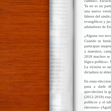
cambio». Escuche
Ya no es un part
una nueva versió
líderes del sind
evangélicos y ja
aduladores de En
¿Alguna vez tuvo
Cuando se funda
participan mujer
y maestros, camp
2018 muchos se s
lógica política».
La victoria es t
dictadura ni abie
En estas eleccion
pasa a darle d
que«declara la g
(2012-2018) expa
políticos y el ta
electores» (Agui