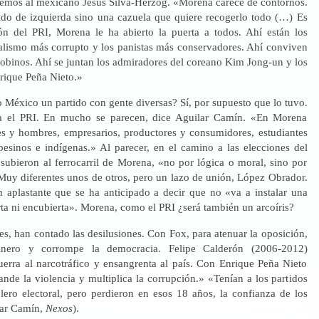
mos al mexicano Jesús Silva-Herzog. «Morena carece de contornos.
ido de izquierda sino una cazuela que quiere recogerlo todo (…) Es
n del PRI, Morena le ha abierto la puerta a todos. Ahí están los
icalismo más corrupto y los panistas más conservadores. Ahí conviven
cobinos. Ahí se juntan los admiradores del coreano Kim Jong-un y los
rique Peña Nieto.»
 México un partido con gente diversas? Sí, por supuesto que lo tuvo.
 el PRI. En mucho se parecen, dice Aguilar Camín. «En Morena
es y hombres, empresarios, productores y consumidores, estudiantes
esinos e indígenas.» Al parecer, en el camino a las elecciones del
ubieron al ferrocarril de Morena, «no por lógica o moral, sino por
 Muy diferentes unos de otros, pero un lazo de unión, López Obrador.
an aplastante que se ha anticipado a decir que no «va a instalar una
rta ni encubierta». Morena, como el PRI ¿será también un arcoíris?
es, han contado las desilusiones. Con Fox, para atenuar la oposición,
inero y corrompe la democracia. Felipe Calderón (2006-2012)
uerra al narcotráfico y ensangrenta al país. Con Enrique Peña Nieto
nde la violencia y multiplica la corrupción.» «Tenían a los partidos
blero electoral, pero perdieron en esos 18 años, la confianza de los
lar Camín,
Nexos
).