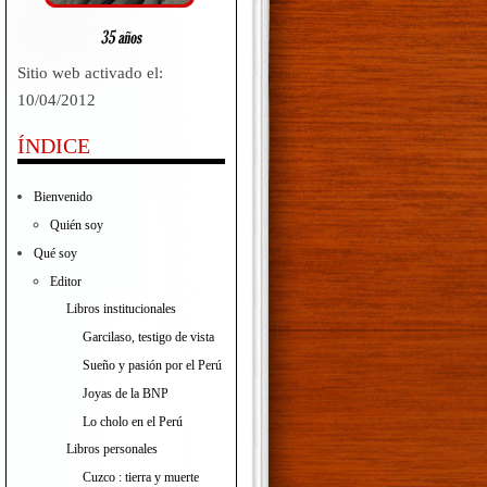
Sitio web activado el:
10/04/2012
ÍNDICE
Bienvenido
Quién soy
Qué soy
Editor
Libros institucionales
Garcilaso, testigo de vista
Sueño y pasión por el Perú
Joyas de la BNP
Lo cholo en el Perú
Libros personales
Cuzco : tierra y muerte