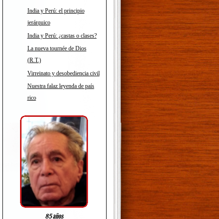
India y Perú: el principio
jerárquico
India y Perú: ¿castas o clases?
La nueva tournée de Dios
(R.T.)
Virreinato y desobediencia civil
Nuestra falaz leyenda de país
rico