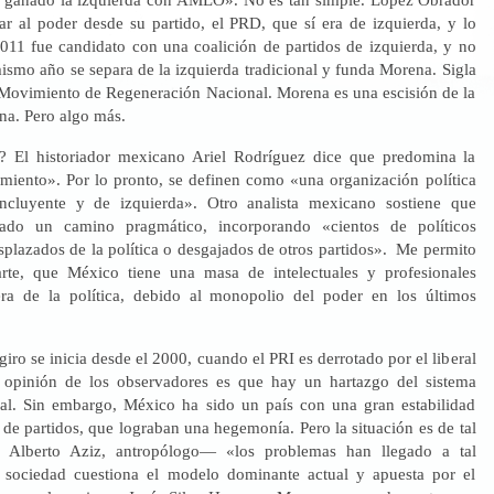
gar al poder desde su partido, el PRD, que sí era de izquierda, y lo
2011 fue candidato con una coalición de partidos de izquierda, y no
ismo año se separa de la izquierda tradicional y funda Morena. Sigla
 Movimiento de Regeneración Nacional. Morena es una escisión de la
na. Pero algo más.
 El historiador mexicano Ariel Rodríguez dice que predomina la
iento». Por lo pronto, se definen como «una organización política
 incluyente y de izquierda». Otro analista mexicano sostiene que
do un camino pragmático, incorporando «cientos de políticos
splazados de la política o desgajados de otros partidos». Me permito
arte, que México tiene una masa de intelectuales y profesionales
era de la política, debido al monopolio del poder en los últimos
 giro se inicia desde el 2000, cuando el PRI es derrotado por el liberal
 opinión de los observadores es que hay un hartazgo del sistema
onal. Sin embargo, México ha sido un país con una gran estabilidad
de partidos, que lograban una hegemonía. Pero la situación es de tal
 Alberto Aziz, antropólogo— «los problemas han llegado a tal
 sociedad cuestiona el modelo dominante actual y apuesta por el