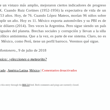
 un vistazo más amplio, mejoraron ciertos indicadores de progreso
X. Cuando Ruiz Cortines (1952-1956) la expectativa de vida de un
 53 años. Hoy, de 76. Cuando López Mateos, morían 96 niños sobre
mplir un año. Hoy es 11. México exporta automóviles y su PBI es de
e dólares (2014). Tres veces la Argentina. Pero sigue siendo un país
iguales del planeta. Brechas sociales y corrupción y llevan a la silla
olítico antisistema. Que a la vez, es parte de ese sistema. Claro, no es
o México, como Perú, tiene un perfil barroco. Veremos qué sigue.
Montonero.
, 9 de julio de 2018
ico: ¿elecciones o meteorito?
en
icado
,
América Latina
,
México
|
Comentarios desactivados
México:
¿elecciones
o
 this entry through the
RSS 2.0
feed. Both comments and pings are currently closed.
meteorito?