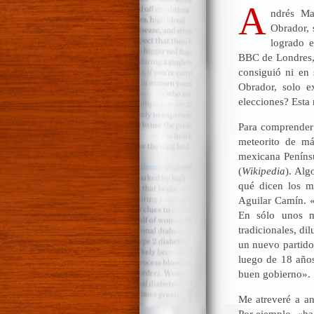
A
ndrés Ma
Obrador, 
logrado e
BBC de Londres, 
consiguió ni en
Obrador, solo e
elecciones? Esta 
Para comprender
meteorito de má
mexicana Peníns
(
Wikipedia
). Alg
qué dicen los m
Aguilar Camín. «
En sólo unos m
tradicionales, di
un nuevo partido
luego de 18 años
buen gobierno». S
Me atreveré a an
Por ejemplo, «h