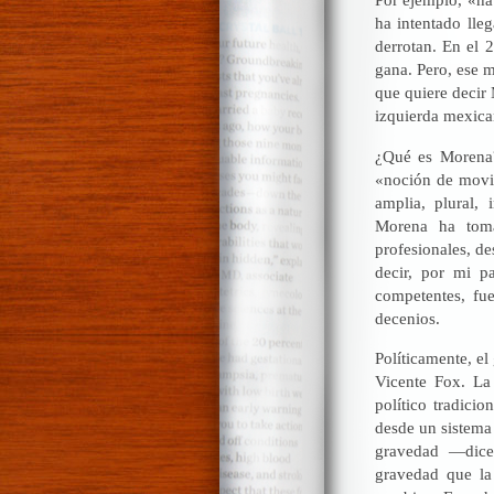
ha intentado lle
derrotan. En el 
gana. Pero, ese m
que quiere decir
izquierda mexica
¿Qué es Morena?
«noción de movim
amplia, plural,
Morena ha toma
profesionales, de
decir, por mi p
competentes, fu
decenios.
Políticamente, el
Vicente Fox. La
político tradici
desde un sistema 
gravedad —dice
gravedad que la