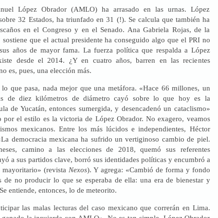
nuel López Obrador (AMLO) ha arrasado en las urnas. López
sobre 32 Estados, ha triunfado en 31 (!). Se calcula que también ha
scaños en el Congreso y en el Senado. Ana Gabriela Rojas, de la
sostiene que el actual presidente ha conseguido algo que el PRI no
 sus años de mayor fama. La fuerza política que respalda a López
xiste desde el 2014. ¿Y en cuatro años, barren en las recientes
no es, pues, una elección más.
 lo que pasa, nada mejor que una metáfora. «Hace 66 millones, un
s de diez kilómetros de diámetro cayó sobre lo que hoy es la
ula de Yucatán, entonces sumergida, y desencadenó un cataclismo»
o por el estilo es la victoria de López Obrador. No exagero, veamos
ismos mexicanos. Entre los más lúcidos e independientes, Héctor
La democracia mexicana ha sufrido un vertiginoso cambio de piel.
eses, camino a las elecciones de 2018, quemó sus referentes
luyó a sus partidos clave, borró sus identidades políticas y encumbró a
 mayoritario» (revista
Nexos
). Y agrega: «Cambió de forma y fondo
 de no producir lo que se esperaba de ella: una era de bienestar y
e entiende, entonces, lo de meteorito.
ticipar las malas lecturas del caso mexicano que correrán en Lima.
a ganado la izquierda con AMLO». No es tan simple. López Obrador