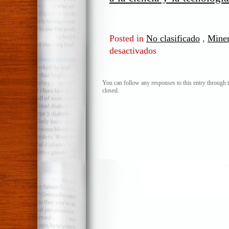
Posted in
No clasificado
,
Miner
desactivados
en
Minería,
¿en
un
You can follow any responses to this entry through 
closed.
país
de
espaldas
a
la
ciencia
y
la
tecnología?