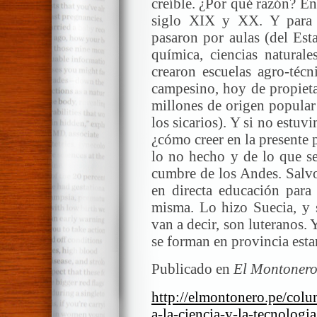
creíble. ¿Por qué razón? En
siglo XIX y XX. Y para 
pasaron por aulas (del Est
química, ciencias naturale
crearon escuelas agro-técn
campesino, hoy de propieta
millones de origen popular
los sicarios). Y si no estuv
¿cómo creer en la presente 
lo no hecho y de lo que se
cumbre de los Andes. Salv
en directa educación para
misma. Lo hizo Suecia, y s
van a decir, son luteranos.
se forman en provincia esta
Publicado en
El Montonero
http://elmontonero.pe/col
a-la-ciencia-y-la-tecnologia