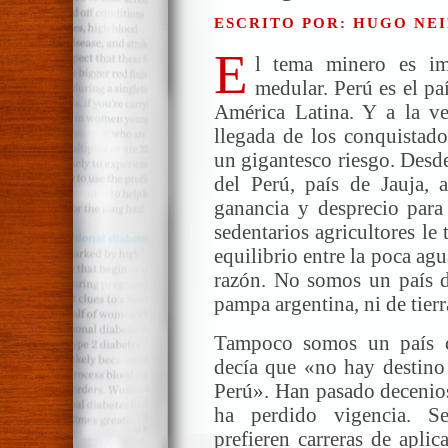
ESCRITO POR: HUGO NEI
E
l tema minero es im
medular. Perú es el pa
América Latina. Y a la vez
llegada de los conquistado
un gigantesco riesgo. Desd
del Perú, país de Jauja, 
ganancia y desprecio par
sedentarios agricultores le
equilibrio entre la poca agua
razón. No somos un país d
pampa argentina, ni de tie
Tampoco somos un país co
decía que «no hay destino 
Perú». Han pasado decenios
ha perdido vigencia. Se
prefieren carreras de aplic