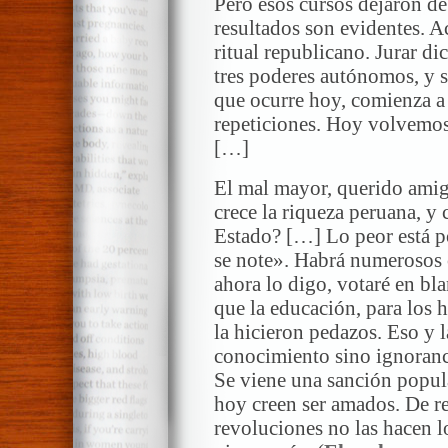
Pero esos cursos dejaron de
resultados son evidentes. 
ritual republicano. Jurar di
tres poderes autónomos, y 
que ocurre hoy, comienza a
repeticiones. Hoy volvemos a
[…]
El mal mayor, querido ami
crece la riqueza peruana, y 
Estado? […] Lo peor está p
se note». Habrá numerosos 
ahora lo digo, votaré en bl
que la educación, para los h
la hicieron pedazos. Eso y 
conocimiento sino ignoranci
Se viene una sanción popula
hoy creen ser amados. De r
revoluciones no las hacen l