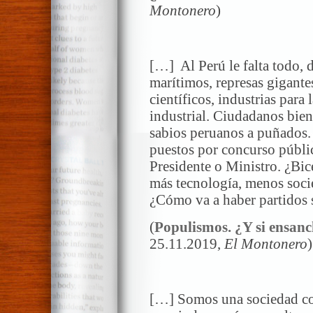
Montonero
)
**
[…] Al Perú le falta todo, d
marítimos, represas gigantes
científicos, industrias para
industrial. Ciudadanos bien
sabios peruanos a puñados.
puestos por concurso públi
Presidente o Ministro. ¿Bic
más tecnología, menos socie
¿Cómo va a haber partidos s
(
Populismos. ¿Y si ensan
25.11.2019,
El Montonero
)
**
[…] Somos una sociedad com