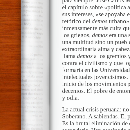
para siempre, José Carlos M
el capítulo sobre «política 
sus intereses, «se apoyaba e
retórico del
demos
urbano».
inmensamente más culta que 
los griegos,
demos
era una s
una multitud sino un pueblo
extraordinaria alma y cabez
llama
demos
a los gremios 
contra el civilismo y que lo
formaría en las Universida
intelectuales jovencísimos
inicio de los movimientos p
decenios. El pobre de ent
y odia.
La actual crisis peruana: no
Soberano. A sabiendas. El 
Es la brutal eliminación de 