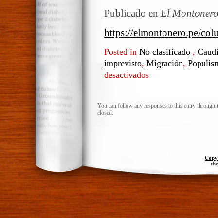
Publicado en
El Montoner
https://elmontonero.pe/col
Posted in
No clasificado
,
Caudi
imprevisto
,
Migración
,
Populis
desactivados
en
Pasado
presente
You can follow any responses to this entry through 
closed.
Copy
th