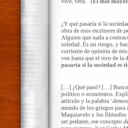
vive, verá
.
(
El mal mayo
*
¿Y qué pasaría si la sociedad
obra de esos escritores de 
Alguien que nada a contraco
soledad. Es un riesgo, y hac
corriente de opinión de mi
ven hasta que el toro de la 
pasaría si la sociedad es 
*
[…] ¿Qué pasó? […] Busco 
político o económico. Explic
artículo y la palabra ‘
demos
mundo de los griegos para a
Maquiavelo y los filósofos 
ser pedante, ese concepto
d