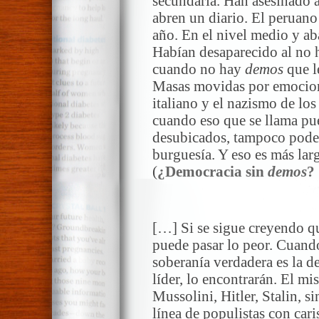
secundaria. Han asesinado a
abren un diario. El peruano
año. En el nivel medio y ab
Habían desaparecido al no 
cuando no hay
demos
que l
Masas movidas por emocione
italiano y el nazismo de los
cuando eso que se llama pu
desubicados, tampoco pode
burguesía. Y eso es más lar
(
¿Democracia sin
demos
?
**
[…] Si se sigue creyendo qu
puede pasar lo peor. Cuando
soberanía verdadera es la d
líder, lo encontrarán. El mi
Mussolini, Hitler, Stalin, si
línea de populistas con car