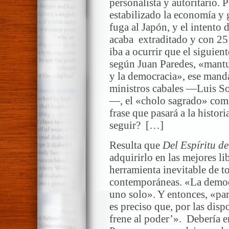
personalista y autoritario. 
estabilizado la economía y 
fuga al Japón, y el intento d
acaba extraditado y con 25 
iba a ocurrir que el siguien
según Juan Paredes, «mantu
y la democracia», ese mand
ministros cabales —Luis Sol
—, el «cholo sagrado» como
frase que pasará a la histor
seguir? […]
Resulta que
Del Espíritu de
adquirirlo en las mejores li
herramienta inevitable de t
contemporáneas. «La democr
uno solo». Y entonces, «par
es preciso que, por las disp
frene al poder’». Debería en