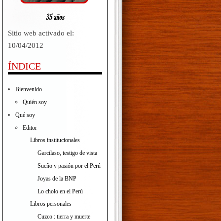
Sitio web activado el:
10/04/2012
ÍNDICE
Bienvenido
Quién soy
Qué soy
Editor
Libros institucionales
Garcilaso, testigo de vista
Sueño y pasión por el Perú
Joyas de la BNP
Lo cholo en el Perú
Libros personales
Cuzco : tierra y muerte