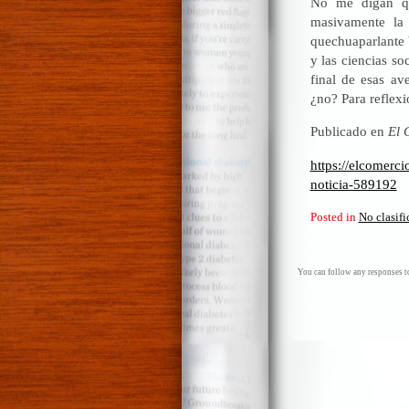
No me digan qu
masivamente la
quechuaparlante 
y las ciencias so
final de esas av
¿no? Para reflexi
Publicado en
El 
https://elcomerci
noticia-589192
Posted in
No clasif
You can follow any responses to