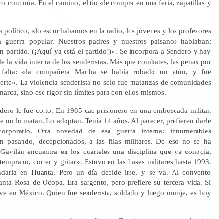
ro continúa. En el camino, el tío «le compra en una feria, zapatillas y
 político, «lo escuchábamos en la radio, los jóvenes y los profesores
 guerra popular. Nuestros padres y nuestros paisanos hablaban:
 partido. (¡Aquí ya está el partido!)». Se incorpora a Sendero y hay
e la vida interna de los senderistas. Más que combates, las penas por
falta: «la compañera Martha se había robado un atún, y fue
erte». La violencia senderista no solo fue matanzas de comunidades
rca, sino ese rigor sin límites para con ellos mismos.
dero le fue corto. En 1985 cae prisionero en una emboscada militar.
e no lo matan. Lo adoptan. Tenía 14 años. Al parecer, prefieren darle
corporarlo. Otra novedad de esa guerra interna: innumerables
on pasando, decepcionados, a las filas militares. De eso no se ha
Gavilán encuentra en los cuarteles una disciplina que ya conocía,
emprano, correr y gritar». Estuvo en las bases militares hasta 1993.
ndaria en Huanta. Pero un día decide irse, y se va. Al convento
anta Rosa de Ocopa. Era sargento, pero prefiere su tercera vida. Si
ive en México. Quien fue senderista, soldado y luego monje, es hoy