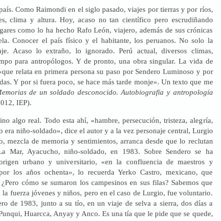
país. Como Raimondi en el siglo pasado, viajes por tierras y por ríos,
es, clima y altura. Hoy, acaso no tan científico pero escrudiñando
ugares como lo ha hecho Rafo León, viajero, además de sus crónicas
la. Conocer el país físico y el habitante, los peruanos. No solo la
aje. Acaso lo extraño, lo ignorado. Perú actual, diversos climas,
empo para antropólogos. Y de pronto, una obra singular. La vida de
«que relata en primera persona su paso por Sendero Luminoso y por
das. Y por si fuera poco, se hace más tarde monje». Un texto que me
emorias de un soldado desconocido. Autobiografía y antropología
2012, IEP).
sino algo real. Todo esta ahí, «hambre, persecución, tristeza, alegría,
o era niño-soldado», dice el autor y a la vez personaje central, Lurgio
to, mezcla de memoria y sentimientos, arranca desde que lo reclutan
La Mar, Ayacucho, niño-soldado, en 1983. Sobre Sendero se ha
 origen urbano y universitario, «en la confluencia de maestros y
á por los años ochenta», lo recuerda Yerko Castro, mexicano, que
o. ¿Pero cómo se sumaron los campesinos en sus filas? Sabemos que
 la fuerza jóvenes y niños, pero en el caso de Lurgio, fue voluntario.
o de 1983, junto a su tío, en un viaje de selva a sierra, dos días a
 Punqui, Huarcca, Anyay y Anco. Es una tía que le pide que se quede,