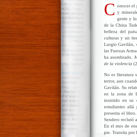
C
onocer el 
y mineral
gente y l
de la China Tude
belleza del pais
culturas y un ti
Lurgio Gavilán, 
las Fuerzas Arma
ha asombrado.
M
de la violencia
(
No es literatura 
terror, aun cuand
Gavilán. Su rela
en la zona de 
insistido en su
estudiantes all
presenta el libr
Sendero reclutó a
En el mes de ener
pie. Transita por