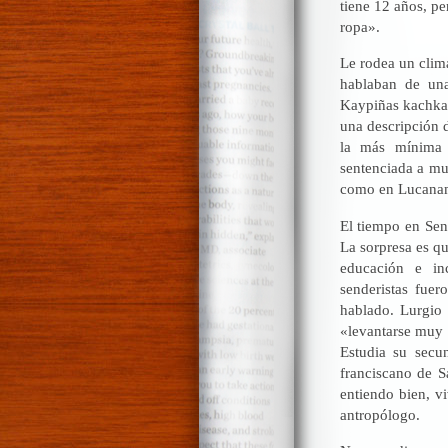
tiene 12 años, pe
ropa».
Le rodea un clima
hablaban de una
Kaypiñas kachkan
una descripción d
la más mínima 
sentenciada a mu
como en Lucanama
El tiempo en Sen
La sorpresa es qu
educación e in
senderistas fuer
hablado. Lurgio 
«levantarse muy t
Estudia su secu
franciscano de S
entiendo bien, v
antropólogo.