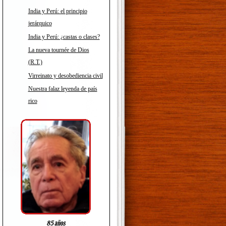
India y Perú: el principio
jerárquico
India y Perú: ¿castas o clases?
La nueva tournée de Dios
(R.T.)
Virreinato y desobediencia civil
Nuestra falaz leyenda de país
rico