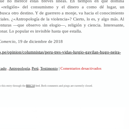
e no merece estas breves líneas. En tiempos en que domina
 «religión» del consumismo y el dinero a como dé lugar, un
busca otro destino. Y de guerrero a monje, va hacia el conocimiento
ciales. ¿«Antropología de la violencia»? Cierto, lo es, y algo más. Al
enturas —que observo sin elogio—, religión y ciencia. Interesante,
onar. Lo popular es invisible hasta que estalla.
Comercio
, 19 de diciembre de 2018
o.pe/opinion/columnistas/peru-tres-vidas-lurgio-gavilan-hugo-neira-
en
icado
,
Antropología
,
Perú
,
Testimonio
|
Comentarios desactivados
Perú,
las
tres
 this entry through the
RSS 2.0
feed. Both comments and pings are currently closed.
vidas
de
Lurgio
Gavilán