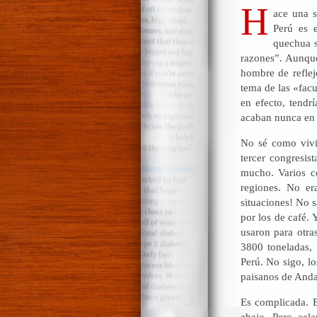
H
ace una s
Perú es 
quechua 
razones”. Aunqu
hombre de reflej
tema de las «facu
en efecto, tendr
acaban nunca en
No sé como vivi
tercer congresis
mucho. Varios co
regiones. No era
situaciones! No 
por los de café.
usaron para otra
3800 toneladas, 
Perú. No sigo, l
paisanos de Anda
Es complicada. E
abajo. Pero acla