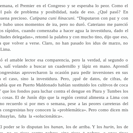
emana, el Premier en el Congreso y se esperaba lo peor. Como el
el país de problema y posibilidad, nada de eso. ¿Qué pasó? En
suena precioso.
Cutipana cuni ñinacuni
. “Disputaron con paz y con
e hubo unos momentos de ira, pero no duró. Cateriano me pareció
os rápidos, cuando comenzaba a hacer agua la investidura, dado el
ltades delegadas», retomó la palabra y con mucho tino, dijo que eso,
ía que volver a verse. Claro, no han pasado los idus de marzo, no
 Lima.
ó el amable lector esa comparencia, pero la verdad, al segundo o
ta, salí volando a buscar un cuadernillo y lápiz en mano. Aprendí
ngresistas aprovecharon la ocasión para pedir inversiones en sus
 el caso, sino la investidura. Pero, ¡qué de datos, de cifras, de
sabía que en Puerto Maldonado habían sustituido los cultivos de coca
 Y que los fondos para luchar contra el dengue en Piura y Tumbes los
s cosas. El de Junín dijo que la región central alimenta a Lima con
no recuerdo si por mes o semana, pese a las peores carreteras del
os congresistas hoy conocen la «problemática». Pero como dicen mis
huaylas, falta la «solucionática».
l poder se lo disputan los
hanan
, los de arriba. Y los
hurin
, los de
ro, no es ricos contra pobres, sino ricos + pobres, o unos tipos