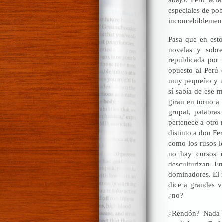
especiales de po
inconcebiblemente
Pasa que en esto
novelas y sobre
republicada por
opuesto al Perú 
muy pequeño y un
sí sabía de ese 
giran en torno a
grupal, palabr
pertenece a otro
distinto a don Fe
como los rusos l
no hay cursos e
desculturizan. E
dominadores. El 
dice a grandes v
¿no?
¿Rendón? Nada d