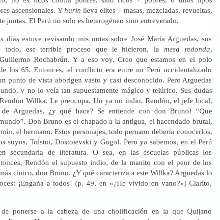
bres ascensionales. Y
hurin
lleva elites + masas, mezcladas, revueltas,
 juntas. El Perú no solo es heterogéneo sino entreverado.
s días estuve revisando mis notas sobre José María Arguedas, sus
 todo, ese terrible proceso que le hicieron, la
mesa redonda
,
 Guillermo Rochabrún. Y a eso voy. Creo que estamos en el polo
de los 65. Entonces, el conflicto era entre un Perú occidentalizado
 punto de vista aborigen vasto y casi desconocido. Pero Arguedas
mundo, y no lo veía tan supuestamente mágico y telúrico. Sus dudas
 Rendón Willka. Le preocupa. Un ya no indio. Rendón, el jefe local,
as de Arguedas, ¿y qué hace? Se entiende con don Bruno! “Que
 mundo”. Don Bruno es el chapado a la antigua, el hacendado brutal,
rmín, el hermano. Estos personajes, todo peruano debería conocerlos,
os suyos, Tolstoi, Dostoievski y Gogol. Pero ya sabemos, en el Perú
n secundaria de literatura. O sea, en las escuelas públicas los
ntonces, Rendón el supuesto indio, de la manito con el peor de los
más cínico, don Bruno. ¿Y qué caracteriza a este Willka? Arguedas lo
oces: ¡Engaña a todos! (p. 49, en «¿He vivido en vano?») Clarito,
e ponerse a la cabeza de una cholificación en la que Quijano