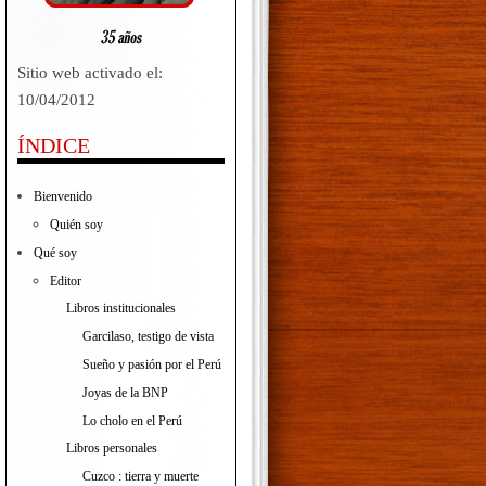
Sitio web activado el:
10/04/2012
ÍNDICE
Bienvenido
Quién soy
Qué soy
Editor
Libros institucionales
Garcilaso, testigo de vista
Sueño y pasión por el Perú
Joyas de la BNP
Lo cholo en el Perú
Libros personales
Cuzco : tierra y muerte