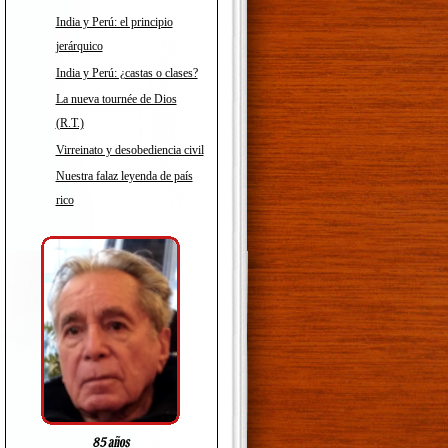
India y Perú: el principio
jerárquico
India y Perú: ¿castas o clases?
La nueva tournée de Dios
(R.T.)
Virreinato y desobediencia civil
Nuestra falaz leyenda de país
rico