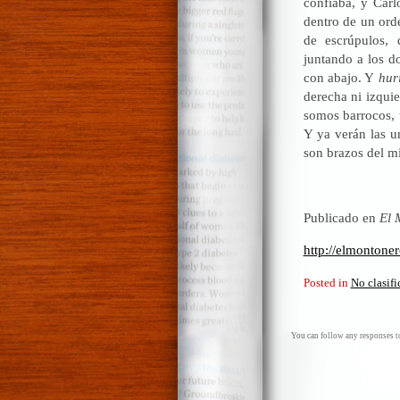
confiaba, y Carl
dentro de un orde
de escrúpulos, 
juntando a los d
con abajo. Y
hur
derecha ni izquie
somos barrocos, 
Y ya verán las u
son brazos del 
Publicado en
El 
http://elmontone
Posted in
No clasif
You can follow any responses to