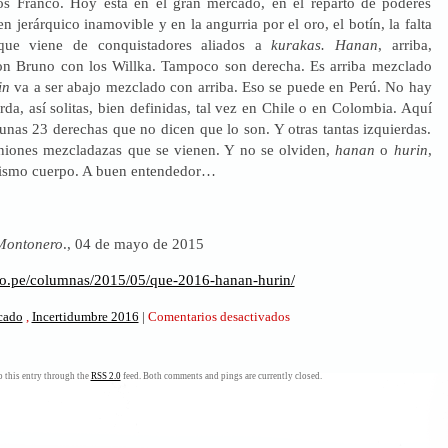
os Franco. Hoy está en el gran mercado, en el reparto de poderes
n jerárquico inamovible y en la angurria por el oro, el botín, la falta
que viene de conquistadores aliados a
kurakas. Hanan
, arriba,
on Bruno con los Willka. Tampoco son derecha. Es arriba mezclado
in
va a ser abajo mezclado con arriba. Eso se puede en Perú. No hay
rda, así solitas, bien definidas, tal vez en Chile o en Colombia. Aquí
unas 23 derechas que no dicen que lo son. Y otras tantas izquierdas.
niones mezcladazas que se vienen. Y no se olviden,
hanan
o
hurin
,
mismo cuerpo. A buen entendedor…
Montonero
., 04 de mayo de 2015
ro.pe/columnas/2015/05/que-2016-hanan-hurin/
en
icado
,
Incertidumbre 2016
|
Comentarios desactivados
¡¿Qué
2016?!
Hanan/Hurin
 this entry through the
RSS 2.0
feed. Both comments and pings are currently closed.