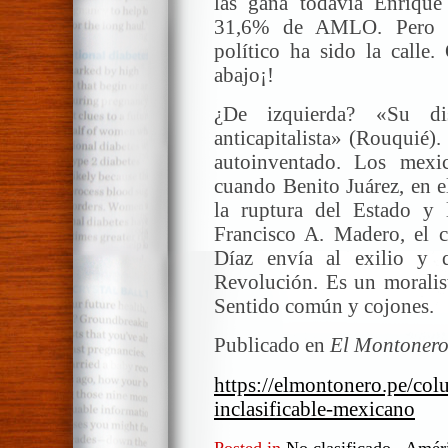
las gana todavía Enriqu
31,6% de AMLO. Pero él
político ha sido la calle.
abajo¡!
¿De izquierda? «Su di
anticapitalista» (Rouquié).
autoinventado. Los mexi
cuando Benito Juárez, en e
la ruptura del Estado y l
Francisco A. Madero, el c
Díaz envía al exilio y 
Revolución. Es un moralist
Sentido común y cojones.
Publicado en
El Montonero
https://elmontonero.pe/col
inclasificable-mexicano