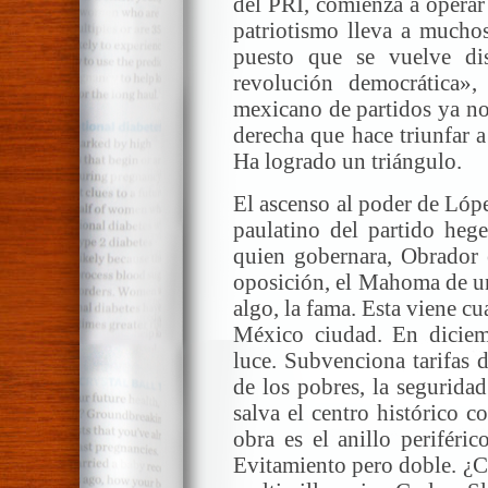
del PRI, comienza a operar
patriotismo lleva a muchos
puesto que se vuelve di
revolución democrática»
mexicano de partidos ya no
derecha que hace triunfar a
Ha logrado un triángulo.
El ascenso al poder de Lóp
paulatino del partido heg
quien gobernara, Obrador e
oposición, el Mahoma de un
algo, la fama. Esta viene cu
México ciudad. En diciem
luce. Subvenciona tarifas 
de los pobres, la segurida
salva el centro histórico c
obra es el anillo periféri
Evitamiento pero doble. ¿C