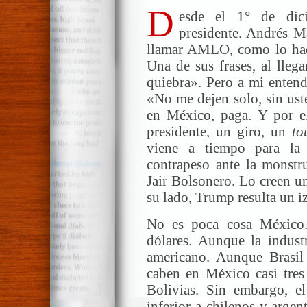
D
esde el 1° de dic
presidente. Andrés 
llamar AMLO, como lo hac
Una de sus frases, al lleg
quiebra». Pero a mi entend
«No me dejen solo, sin ust
en México, paga. Y por 
presidente, un giro, un
to
viene a tiempo para la
contrapeso ante la monstr
Jair Bolsonero. Lo creen un
su lado, Trump resulta un iz
No es poca cosa México
dólares. Aunque la indus
americano. Aunque Brasil 
caben en México casi tres
Bolivias. Sin embargo, el
inferior a chilenos y arge