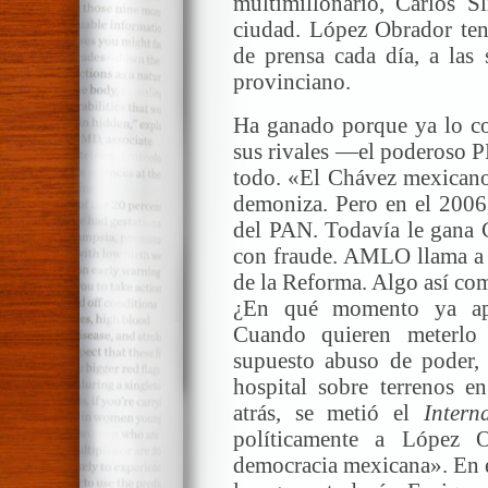
multimillonario, Carlos Sl
ciudad. López Obrador tení
de prensa cada día, a las
provinciano.
Ha ganado porque ya lo con
sus rivales —el poderoso P
todo. «El Chávez mexicano»
demoniza. Pero en el 2006,
del PAN. Todavía le gana 
con fraude. AMLO llama a 
de la Reforma. Algo así com
¿En qué momento ya apa
Cuando quieren meterlo
supuesto abuso de poder, 
hospital sobre terrenos e
atrás, se metió el
Intern
políticamente a López O
democracia mexicana». En e