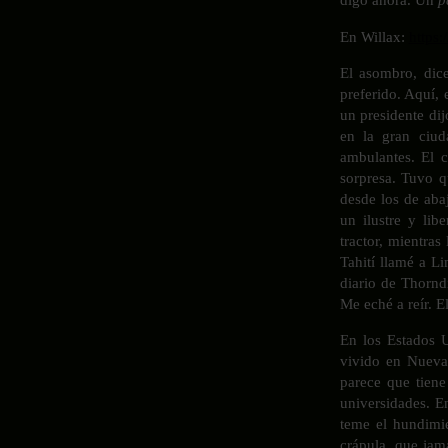
En Willax:
https
El asombro, dice
preferido. Aquí,
un presidente di
en la gran ciud
ambulantes. El c
sorpresa. Tuvo q
desde los de aba
un ilustre y lib
tractor, mientras
Tahití llamé a L
diario de Thornd
Me eché a reír. 
En los Estados 
vivido en Nueva
parece que tiene 
universidades. E
teme el hundimie
crápula, que jamá