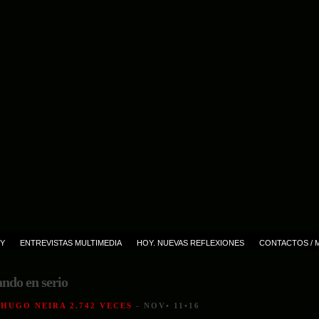
Y
ENTREVISTAS MULTIMEDIA
HOY. NUEVAS REFLEXIONES
CONTACTOS / 
ndo en serio
 HUGO NEIRA 2.742 VECES
- NOV• 11•16