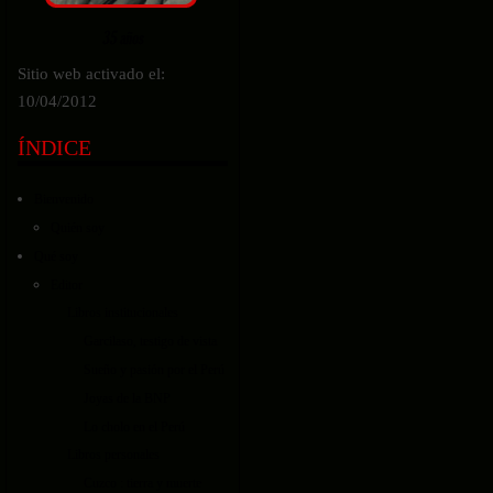
Sitio web activado el:
10/04/2012
ÍNDICE
Bienvenido
Quién soy
Qué soy
Editor
Libros institucionales
Garcilaso, testigo de vista
Sueño y pasión por el Perú
Joyas de la BNP
Lo cholo en el Perú
Libros personales
Cuzco : tierra y muerte