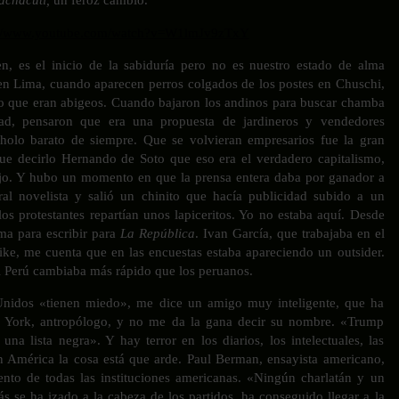
://www.youtube.com/watch?v=W1lmJv9zTxY
n, es el inicio de la sabiduría pero no es nuestro estado de alma
 en Lima, cuando aparecen perros colgados de los postes en Chuschi,
jo que eran abigeos. Cuando bajaron los andinos para buscar chamba
ad, pensaron que era una propuesta de jardineros y vendedores
holo barato de siempre. Que se volvieran empresarios fue la gran
ue decirlo Hernando de Soto que eso era el verdadero capitalismo,
jo. Y hubo un momento en que la prensa entera daba por ganador a
eral novelista y salió un chinito que hacía publicidad subido a un
 los protestantes repartían unos lapiceritos. Yo no estaba aquí. Desde
ima para escribir para
La República
. Ivan García, que trabajaba en el
ike, me cuenta que en las encuestas estaba apareciendo un outsider.
El Perú cambiaba más rápido que los peruanos.
Unidos «tienen miedo», me dice un amigo muy inteligente, que ha
 York, antropólogo, y no me da la gana decir su nombre. «Trump
una lista negra». Y hay terror en los diarios, los intelectuales, las
n América la cosa está que arde. Paul Berman, ensayista americano,
nto de todas las instituciones americanas. «Ningún charlatán y un
s se ha izado a la cabeza de los partidos, ha conseguido llegar a la