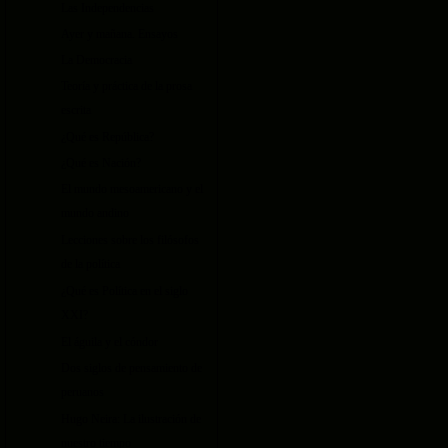
Las Independencias
Ayer y mañana. Ensayos
La Democracia
Teoría y práctica de la prosa
escrita
¿Qué es República?
¿Qué es Nación?
El mundo mesoamericano y el
mundo andino
Lecciones sobre los filósofos
de la política
¿Qué es Política en el siglo
XXI?
El águila y el cóndor
Dos siglos de pensamiento de
peruanos
Hugo Neira: La ilustración de
nuestro tiempo