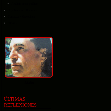
Análisis socio-político
Hoy. Nuevas reflexiones
Contactos / Miscelánea
eBooks
ÚLTIMAS
REFLEXIONES