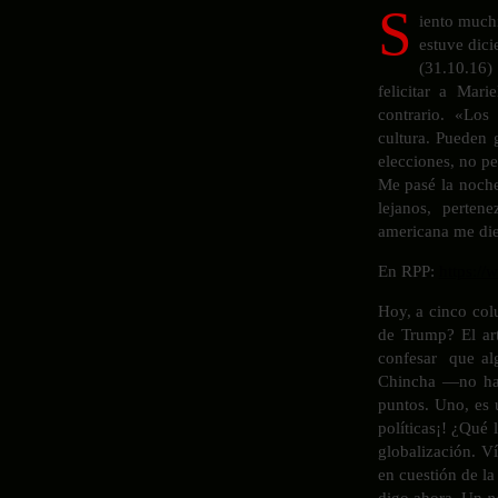
S
iento muchí
estuve dic
(31.10.16)
felicitar a Mari
contrario. «Los
cultura. Pueden
elecciones, no pe
Me pasé la noche
lejanos, perten
americana me die
En RPP:
https:/
Hoy, a cinco co
de Trump? El art
confesar que al
Chincha —no hab
puntos. Uno, es
políticas¡! ¿Qué 
globalización. Ví
en cuestión de la
digo ahora. Un
p