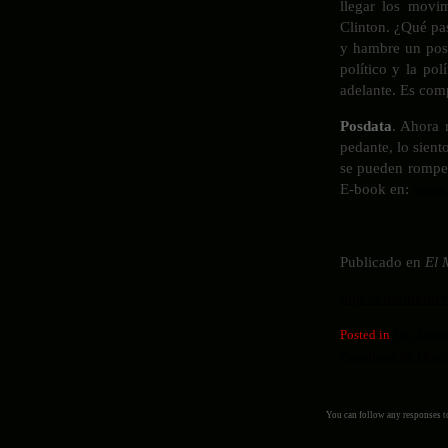
llegar los movi
Clinton. ¿Qué pa
y hambre un posp
político y la po
adelante. Es co
Posdata
. Ahora 
pedante, lo sient
se pueden romper
E-book en:
www.
Publicado en
El 
http://elmontone
Posted in
No clasif
Populismo de Dere
You can follow any responses to