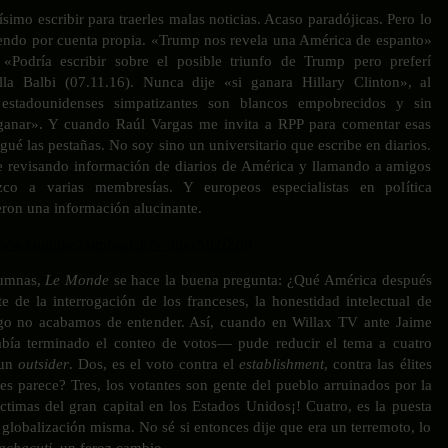
simo escribir para traerles malas noticias. Acaso paradójicas. Pero lo
iendo por cuenta propia. «Trump nos revela una América de espanto»
 «Podría escribir sobre el posible triunfo de Trump pero preferí
ella Balbi (07.11.16). Nunca dije «si ganara Hillary Clinton», al
 estadounidenses simpatizantes son blancos empobrecidos y sin
 ganar». Y cuando Raúl Vargas me invita a RPP para comentar esas
gué las pestañas. No soy sino un universitario que escribe en diarios.
 revisando información de diarios de América y llamando a amigos
ezco a varias membresías. Y europeos especialistas en política
ron una información alucinante.
/www.youtube.com/watch?v=jtpoA02fZ80
lumnas,
Le Monde
se hace la buena pregunta: ¿Qué América después
e de la interrogación de los franceses, la honestidad intelectual de
go no acabamos de entender. Así, cuando en Willax TV ante Jaime
ía terminado el conteo de votos— pude reducir el tema a cuatro
 un
outsider
. Dos, es el voto contra el
establishment
, contra las élites
les parece? Tres, los votantes son gente del pueblo arruinados por la
ctimas del gran capital en los Estados Unidos¡! Cuatro, es la puesta
 globalización misma. No sé si entonces dije que era un terremoto, lo
achacuti,
un feroz cambio.