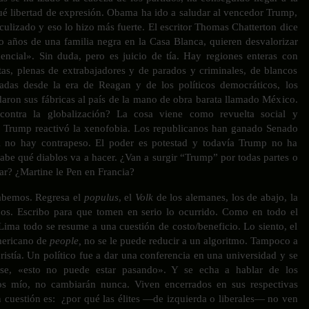
é libertad de expresión. Obama ha ido a saludar al vencedor Trump,
iculizado y eso lo hizo más fuerte. El escritor Thomas Chatterton dice
 años de una familia negra en la Casa Blanca, quieren desvalorizar
dencial». Sin duda, pero es juicio de tía. Hay regiones enteras con
tas, plenas de extrabajadores y de parados y criminales, de blancos
adas desde la era de Reagan y de los políticos democráticos, los
adaron sus fábricas al país de la mano de obra barata llamado México.
ontra la globalización? La cosa viene como revuelta social y
, Trump reactivó la xenofobia. Los republicanos han ganado Senado
i no hay contrapeso. El poder es potestad y todavía Trump no ha
abe qué diablos va a hacer. ¿Van a surgir “Trump” por todas partes o
ar? ¿Martine le Pen en Francia?
sabemos. Regresa el
populus
, el
Volk
de los alemanes, los de abajo, la
idos. Escribo para que tomen en serio lo ocurrido. Como en todo el
Lima todo se resume a una cuestión de costo/beneficio. Lo siento, el
mericano de
people,
no se le puede reducir a un algoritmo. Tampoco a
cristía. Un político fue a dar una conferencia en una universidad y se
se, «esto no puede estar pasando». Y se echa a hablar de los
os mío, no cambiarán nunca. Viven encerrados en sus respectivas
n cuestión es: ¿por qué las élites —de izquierda o liberales— no ven