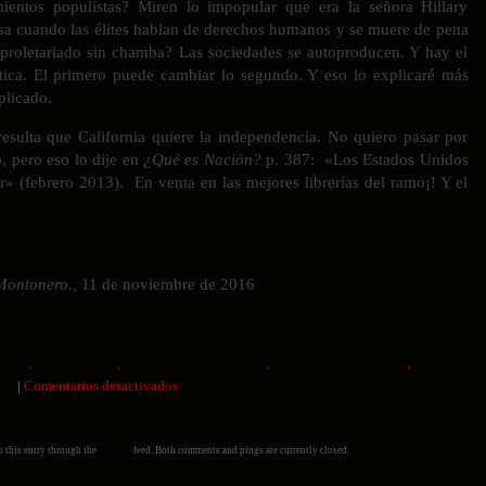
mientos populistas? Miren lo impopular que era la señora Hillary
sa cuando las élites hablan de derechos humanos y se muere de pena
roletariado sin chamba? Las sociedades se autoproducen. Y hay el
lítica. El primero puede cambiar lo segundo. Y eso lo explicaré más
mplicado.
resulta que California quiere la independencia. No quiero pasar por
o, pero eso lo dije en
¿Qué es Nación?
p. 387: «Los Estados Unidos
» (febrero 2013). En venta en las mejores librerías del ramo¡! Y el
cauceseditores.com
Montonero.,
11 de noviembre de 2016
ro.pe/columnas/trump-hablando-en-serio
icado
,
Elites y masas
,
Elites y masas en el Perú
,
Necesidad de Políticos
,
en
cha
|
Comentarios desactivados
Trump.
Hablando
en
 this entry through the
RSS 2.0
feed. Both comments and pings are currently closed.
serio