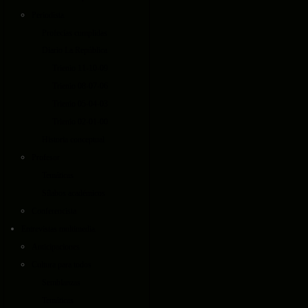
Periodista
Profecías cumplidas
Diario La República
Trienio 11-10-09
Trienio 08-07-06
Trienio 05-04-03
Trienio 02-01-00
Historia conceptual
Profesor
Temáticas
Sílabos académicos
Conferencista
Entrevistas multimedia
Anticipaciones
Cultura para todos
Semblanzas
Temáticas