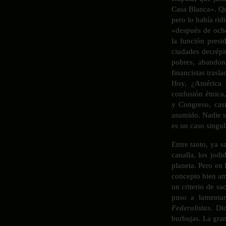
Casa Blanca». Qu
pero lo había rid
«después de ocho
la función presi
ciudades decrépi
pobres, abandon
financistas trasl
Hoy, ¿América c
confusión étnica
y Congreso, cas
asumido. Nadie s
es un caso singul
Entre tanto, ya 
canalla, los jod
planeta. Pero en 
concepto bien a
un criterio de sa
puso a lamentar
Federalistas
. Di
burbujas. La gra