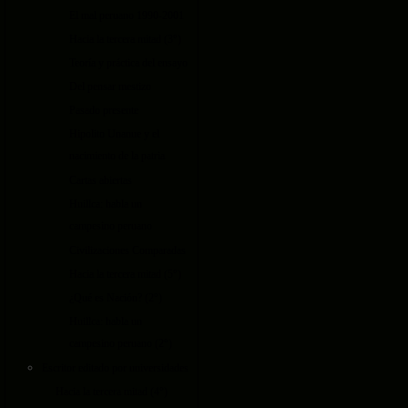
El mal peruano 1990-2001
Hacia la tercera mitad (3°)
Teoría y práctica del ensayo
Del pensar mestizo
Pasado presente
Hipolito Unanue y el
nacimiento de la patria
Cartas abiertas
Huillca: habla un
campesino peruano
Civilizaciones Comparadas
Hacia la tercera mitad (5°)
¿Qué es Nación? (2°)
Huillca: habla un
campesino peruano (2°)
Escritor editado por universidades
Hacia la tercera mitad (4°)