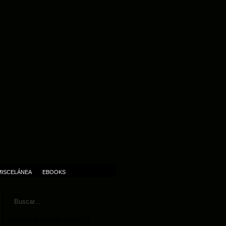
MISCELÁNEA
EBOOKS
Número de visitas: 2083872