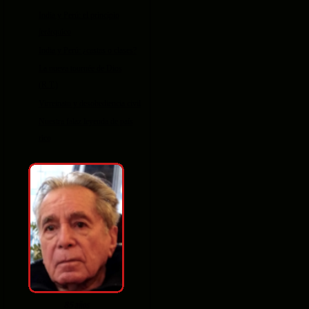
India y Perú: el principio
jerárquico
India y Perú: ¿castas o clases?
La nueva tournée de Dios
(R.T.)
Virreinato y desobediencia civil
Nuestra falaz leyenda de país
rico