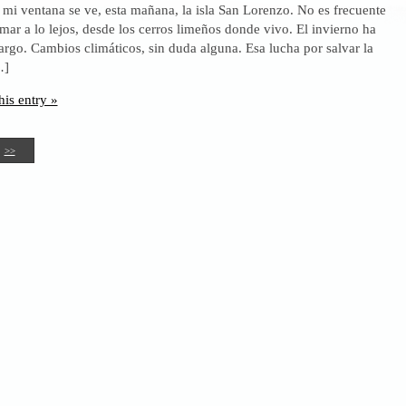
mi ventana se ve, esta mañana, la isla San Lorenzo. No es frecuente
mundo.
 mar a lo lejos, desde los cerros limeños donde vivo. El invierno ha
Macron,
argo. Cambios climáticos, sin duda alguna. Esa lucha por salvar la
demasiada
…]
prisa
his entry »
>>