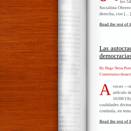
los 5
Socialista Obrero
derecha, con […
Read the rest of t
Las autocra
democracia
By Hugo Neira Post
Comentarios desact
A
veces —no
artículo 
16/08/19)
cualidades divin
continúa, en tem
Read the rest of t