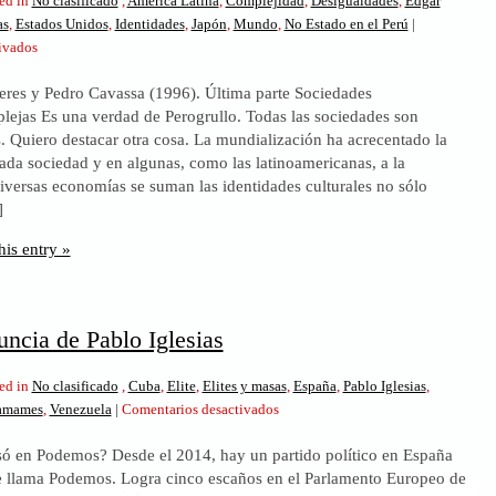
ed in
No clasificado
,
América Latina
,
Complejidad
,
Desigualdades
,
Edgar
as
,
Estados Unidos
,
Identidades
,
Japón
,
Mundo
,
No Estado en el Perú
|
en
ivados
Acotación
res y Pedro Cavassa (1996). Última parte Sociedades
sobre
lejas Es una verdad de Perogrullo. Todas las sociedades son
la
. Quiero destacar otra cosa. La mundialización ha acrecentado la
sociedad
ada sociedad y en algunas, como las latinoamericanas, a la
hipercompleja
iversas economías se suman las identidades culturales no sólo
(II)
]
his entry »
uncia de Pablo Iglesias
ed in
No clasificado
,
Cuba
,
Elite
,
Elites y masas
,
España
,
Pablo Iglesias
,
en
amames
,
Venezuela
|
Comentarios desactivados
Madrid:
só en Podemos? Desde el 2014, hay un partido político en España
renuncia
e llama Podemos. Logra cinco escaños en el Parlamento Europeo de
de