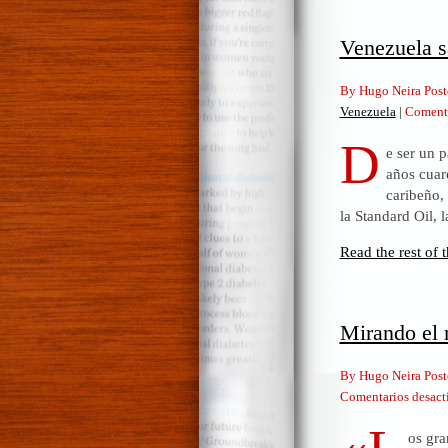
Venezuela sa
By Hugo Neira Post
Venezuela
|
Comenta
D
e ser un 
años cuare
caribeño,
la Standard Oil, 
Read the rest of t
Mirando el 
By Hugo Neira Post
Comentarios desact
os gr