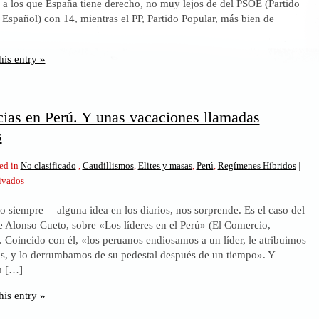
4 a los que España tiene derecho, no muy lejos de del PSOE (Partido
Pablo
 Español) con 14, mientras el PP, Partido Popular, más bien de
Iglesias
]
his entry »
cias en Perú. Y unas vacaciones llamadas
s
ed in
No clasificado
,
Caudillismos
,
Elites y masas
,
Perú
,
Regímenes Híbridos
|
en
ivados
Las
 siempre— alguna idea en los diarios, nos sorprende. Es el caso del
autocracias
de Alonso Cueto, sobre «Los líderes en el Perú» (El Comercio,
en
. Coincido con él, «los peruanos endiosamos a un líder, le atribuimos
Perú.
as, y lo derrumbamos de su pedestal después de un tiempo». Y
Y
a […]
unas
vacaciones
his entry »
llamadas
democracias