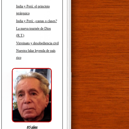
India y Perú: el principio
jerárquico
India y Perú: ¿castas o clases?
La nueva tournée de Dios
(R.T.)
Virreinato y desobediencia civil
Nuestra falaz leyenda de país
rico