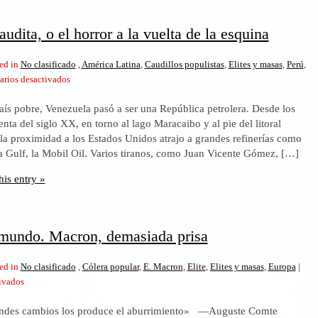
udita, o el horror a la vuelta de la esquina
ed in
No clasificado
,
América Latina
,
Caudillos populistas
,
Elites y masas
,
Perú
,
en
rios desactivados
Venezuela
país pobre, Venezuela pasó a ser una República petrolera. Desde los
saudita,
nta del siglo XX, en torno al lago Maracaibo y al pie del litoral
o
 la proximidad a los Estados Unidos atrajo a grandes refinerías como
el
la Gulf, la Mobil Oil. Varios tiranos, como Juan Vicente Gómez, […]
horror
a
his entry »
la
vuelta
de
la
mundo. Macron, demasiada prisa
esquina
ed in
No clasificado
,
Cólera popular
,
E. Macron
,
Elite
,
Elites y masas
,
Europa
|
en
ivados
Mirando
andes cambios los produce el aburrimiento» —Auguste Comte
el