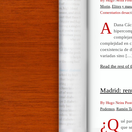
By Hugo Neira Post
Morin
,
Elites y mas
Comentarios desact
A
Dana Cáce
hipercomp
complejas
complejidad en c
coexistencia de d
variadas sino […
Read the rest of t
Madrid: ren
By Hugo Neira Post
Podemos
,
Ramón T
¿Q
ué pa
que s