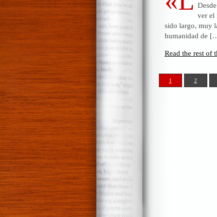
«L
Desde 
ver el
sido largo, muy l
humanidad de [
Read the rest of t
1
2