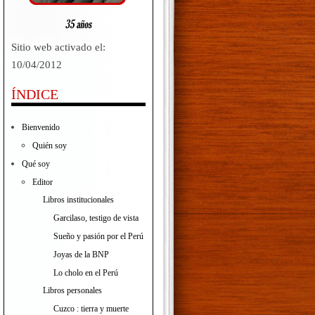
Sitio web activado el:
10/04/2012
ÍNDICE
Bienvenido
Quién soy
Qué soy
Editor
Libros institucionales
Garcilaso, testigo de vista
Sueño y pasión por el Perú
Joyas de la BNP
Lo cholo en el Perú
Libros personales
Cuzco : tierra y muerte