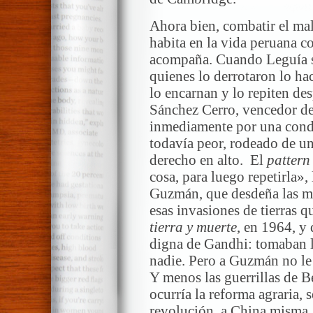
Ahora bien, combatir el mal
habita en la vida peruana c
acompaña. Cuando Leguía se
quienes lo derrotaron lo ha
lo encarnan y lo repiten de
Sánchez Cerro, vencedor del
inmediamente por una cond
todavía peor, rodeado de un
derecho en alto. El
pattern
cosa, para luego repetirla»,
Guzmán, que desdeña las ma
esas invasiones de tierras q
tierra y muerte
, en 1964, y
digna de Gandhi: tomaban la
nadie. Pero a Guzmán no le i
Y menos las guerrillas de B
ocurría la reforma agraria, 
revolución, a China misma. 