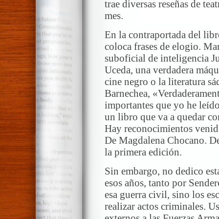
trae diversas reseñas de tea
mes.
En la contraportada del libr
coloca frases de elogio. Ma
suboficial de inteligencia J
Uceda, una verdadera máqui
cine negro o la literatura s
Barnechea, «Verdaderamente
importantes que yo he leído
un libro que va a quedar c
Hay reconocimientos venid
De Magdalena Chocano. De 
la primera edición.
Sin embargo, no dedico esta
esos años, tanto por Send
esa guerra civil, sino los e
realizar actos criminales. U
externos a las Fuerzas Arm