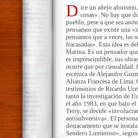
D
ice un añejo aforismo,
cosas». No hay que du
pueblo, pese a que sea anón
pensamos que existe una «i
pensamos que a veces, las s
fracasadas». Esta idea es d
Marina. Es un pensador que
es imprescindible, sus obra
ocurre que por casualidad, f
escénica de Alejandro Guz
Alianza Francesa de Lima. Q
testimonios de Ricardo Uce
tanto la investigación de U
el año 1983, en que bajo e
Terry, se decide «involucrar
antisubversiva». El personaj
destacamento que se instal
Sendero Luminoso», segú