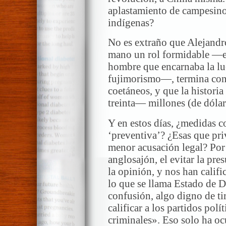
aplastamiento de campesinos
indígenas?
No es extraño que Alejandro
mano un rol formidable —el
hombre que encarnaba la lu
fujimorismo—, termina con 
coetáneos, y que la histor
treinta— millones (de dólar
Y en estos días, ¿medidas c
‘preventiva’? ¿Esas que priv
menor acusación legal? Por
anglosajón, el evitar la pr
la opinión, y nos han calif
lo que se llama Estado de 
confusión, algo digno de ti
calificar a los partidos pol
criminales». Eso solo ha oc