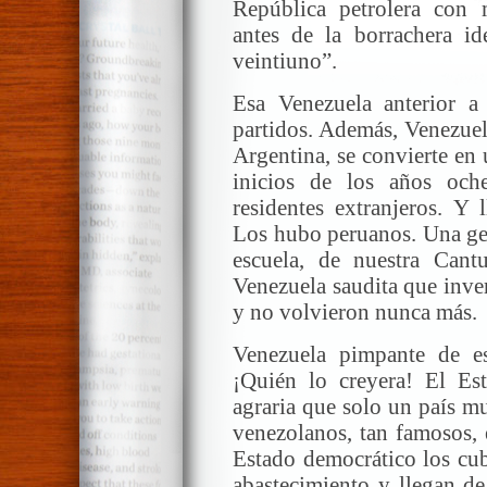
República petrolera con 
antes de la borrachera id
veintiuno”.
Esa Venezuela anterior a
partidos. Además, Venezuela
Argentina, se convierte en 
inicios de los años och
residentes extranjeros. Y 
Los hubo peruanos. Una ge
escuela, de nuestra Cant
Venezuela saudita que inve
y no volvieron nunca más.
Venezuela pimpante de es
¡Quién lo creyera! El Es
agraria que solo un país m
venezolanos, tan famosos, 
Estado democrático los cubr
abastecimiento y llegan de