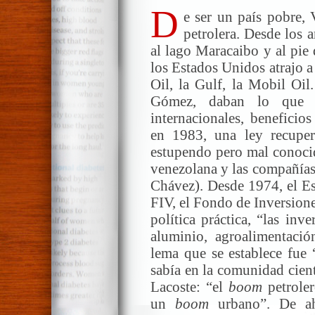
D
e ser un país pobre,
petrolera. Desde los 
al lago Maracaibo y al pie 
los Estados Unidos atrajo a
Oil, la Gulf, la Mobil Oil
Gómez, daban lo que s
internacionales, beneficio
en 1983, una ley recuper
estupendo pero mal conocid
venezolana y las compañías
Chávez). Desde 1974, el Es
FIV, el Fondo de Inversione
política práctica, “las inv
aluminio, agroalimentación
lema que se establece fue 
sabía en la comunidad cientí
Lacoste: “el
boom
petrole
un
boom
urbano”. De ah