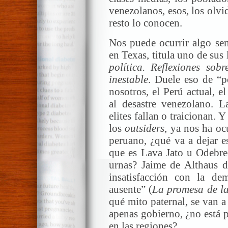
venezolanos, esos, los olv
resto lo conocen.
Nos puede ocurrir algo sem
en Texas, titula uno de sus
política. Reflexiones sob
inestable
. Duele eso de “p
nosotros, el Perú actual, e
al desastre venezolano. 
elites fallan o traicionan. 
los
outsiders
, ya nos ha oc
peruano, ¿qué va a dejar e
que es Lava Jato u Odebrec
urnas? Jaime de Althaus d
insatisfacción con la de
ausente” (
La promesa de l
qué mito paternal, se van a
apenas gobierno, ¿no está 
en las regiones?