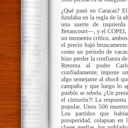
¿Qué pasó en Caracas? E
fundaba en la regla de la a
una suerte de izquierd
Betancourt—, y el COPEI, d
un momento crítico, ambos f
el precio bajó bruscamente
como un periodo de vacas 
hizo perder la confianza de 
Retorna al poder Car
confiadamente, impone uno
algo semejante al
shock
que
campaña y que luego lo apl
pueblo se rebela. ¿Un presi
el cinturón?! La respuesta
popular. Unos 500 muerto
Los partidos que habí
prosperidad, colapsan en 
clases medias, los poblado