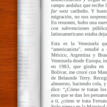
campo andaluz que recibe lo
far west
caribeño. Y buen
migración, no nos sorpren
En resumen, hubo una nueva
con subvenciones públic
latinoamericano estaba deja
Esta es la Venezuela q
“americanista”, estudié a
México, Argentina y Brasi
Venezuela desde Europa, in
en 1983, que giraba en 
Bolivar, me crucé con Manu
de Belaunde Terry. Recogí
almuerzo, haciendo cola, 
dice: “¿Cómo te tratan los
esos que se dan los peruano
a ti, ¿cómo te trata Fern
Solo piensa en la Marginal 