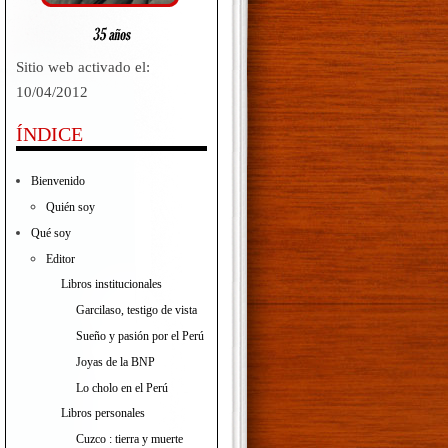
Sitio web activado el:
10/04/2012
ÍNDICE
Bienvenido
Quién soy
Qué soy
Editor
Libros institucionales
Garcilaso, testigo de vista
Sueño y pasión por el Perú
Joyas de la BNP
Lo cholo en el Perú
Libros personales
Cuzco : tierra y muerte