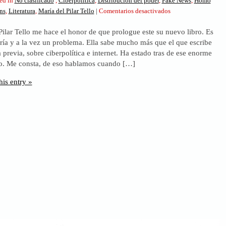
ed in
No clasificado
,
Ciberpolítica
,
Distribución del poder
,
Fake News
,
Homo
en
ns
,
Literatura
,
María del Pilar Tello
|
Comentarios desactivados
Ciberpolítica,
 Pilar Tello me hace el honor de que prologue este su nuevo libro. Es
el
ría y a la vez un problema. Ella sabe mucho más que el que escribe
nuevo
a previa, sobre ciberpolítica e internet. Ha estado tras de ese enorme
mundo
o. Me consta, de eso hablamos cuando […]
que
se
his entry »
viene