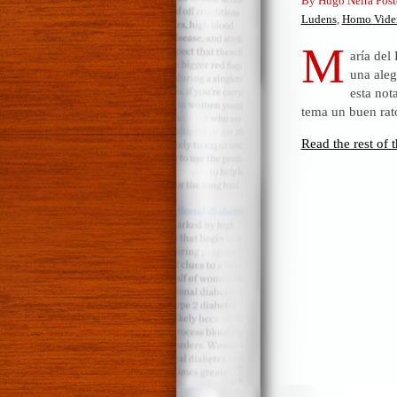
By Hugo Neira Post
Ludens
,
Homo Vide
M
aría del
una aleg
esta not
tema un buen rat
Read the rest of t