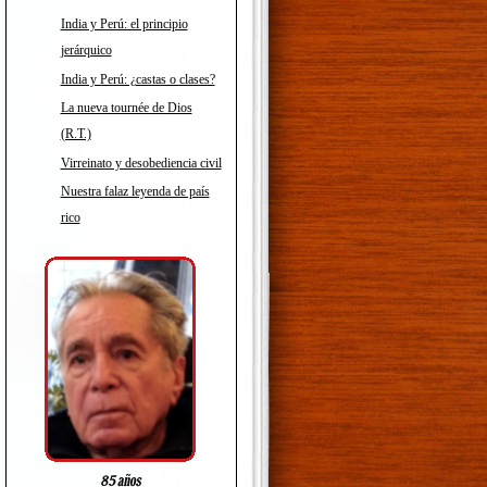
India y Perú: el principio
jerárquico
India y Perú: ¿castas o clases?
La nueva tournée de Dios
(R.T.)
Virreinato y desobediencia civil
Nuestra falaz leyenda de país
rico