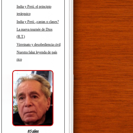
India y Perú: el principio
jerárquico
India y Perú: ¿castas o clases?
La nueva tournée de Dios
(R.T.)
Virreinato y desobediencia civil
Nuestra falaz leyenda de país
rico