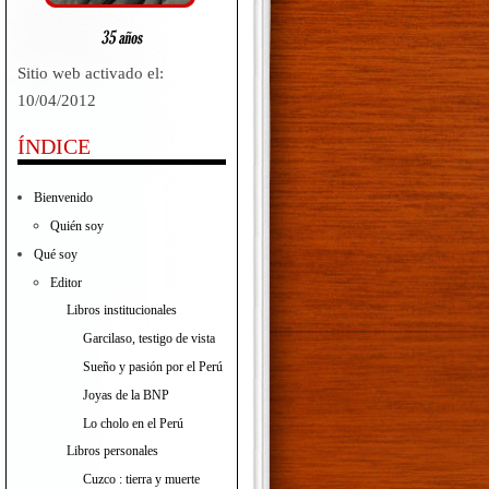
Sitio web activado el:
10/04/2012
ÍNDICE
Bienvenido
Quién soy
Qué soy
Editor
Libros institucionales
Garcilaso, testigo de vista
Sueño y pasión por el Perú
Joyas de la BNP
Lo cholo en el Perú
Libros personales
Cuzco : tierra y muerte