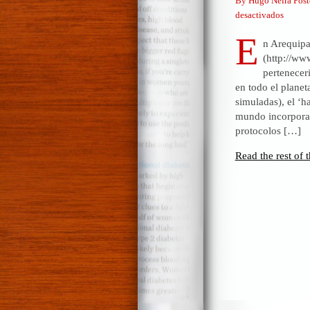
By Hugo Neira Post
en
desactivados
Contri
E
n Arequipa
modest
(http://ww
a
pertenecer
la
en todo el planet
teoría
simuladas), el ‘h
del
mundo incorporan
no
protocolos […]
dinosa
Read the rest of t