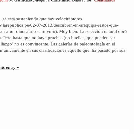
ed in
No clasificado
,
Arequipa
,
Cuaternario
,
Dinosaurios
|
Comentarios
bución
, se está sosteniendo que hay velociraptores
a
w.larepublica.pe/02-07-2013/descubren-en-arequipa-restos-que-
ian-a-un-dinosaurio-carnivoro). Muy bien. La selección natural obró
a. Pero hasta que no haya pruebas (no huellas, que pueden ser
allazgo’ no es convincente. Las galerías de paleontología en el
 únicamente en sus clasificaciones aquello que ha pasado por sus
urio
his entry »