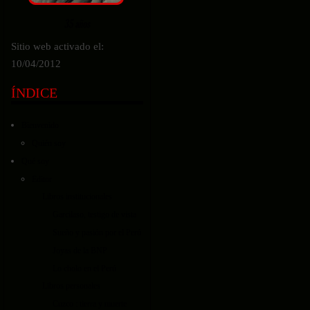
Sitio web activado el:
10/04/2012
ÍNDICE
Bienvenido
Quién soy
Qué soy
Editor
Libros institucionales
Garcilaso, testigo de vista
Sueño y pasión por el Perú
Joyas de la BNP
Lo cholo en el Perú
Libros personales
Cuzco : tierra y muerte