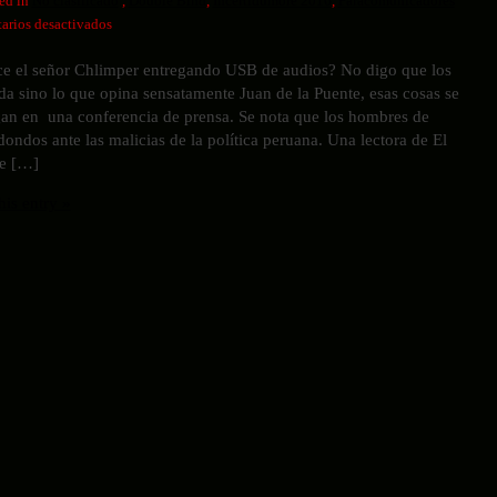
ed in
No clasificado
,
Double Bind
,
Incertidumbre 2016
,
Paracomunicadores
en
rios desactivados
Desde
ce el señor Chlimper entregando USB de audios? No digo que los
lejos,
da sino lo que opina sensatamente Juan de la Puente, esas cosas se
double
gan en una conferencia de prensa. Se nota que los hombres de
bind
ondos ante las malicias de la política peruana. Una lectora de El
y
e […]
psicosociales
his entry »