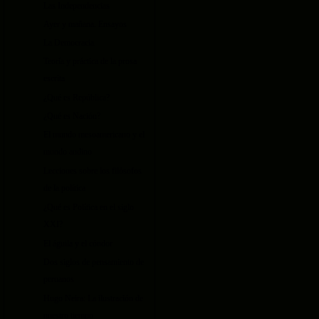
Las Independencias
Ayer y mañana. Ensayos
La Democracia
Teoría y práctica de la prosa
escrita
¿Qué es República?
¿Qué es Nación?
El mundo mesoamericano y el
mundo andino
Lecciones sobre los filósofos
de la política
¿Qué es Política en el siglo
XXI?
El águila y el cóndor
Dos siglos de pensamiento de
peruanos
Hugo Neira: La ilustración de
nuestro tiempo