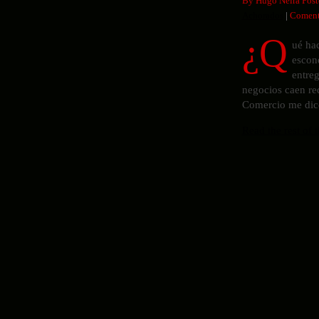
By Hugo Neira Post
Achorados
|
Comenta
¿Q
ué ha
escon
entre
negocios caen red
Comercio me dic
Read the rest of t