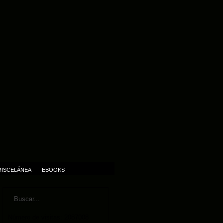
MISCELÁNEA
EBOOKS
Número de visitas: 2087008