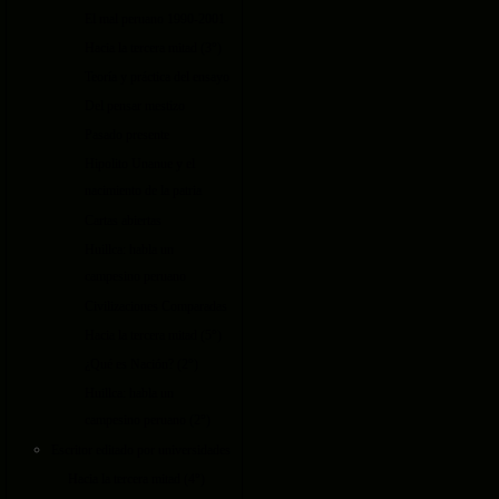
El mal peruano 1990-2001
Hacia la tercera mitad (3°)
Teoría y práctica del ensayo
Del pensar mestizo
Pasado presente
Hipolito Unanue y el
nacimiento de la patria
Cartas abiertas
Huillca: habla un
campesino peruano
Civilizaciones Comparadas
Hacia la tercera mitad (5°)
¿Qué es Nación? (2°)
Huillca: habla un
campesino peruano (2°)
Escritor editado por universidades
Hacia la tercera mitad (4°)