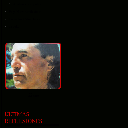
Análisis socio-político
Hoy. Nuevas reflexiones
Contactos / Miscelánea
eBooks
ÚLTIMAS
REFLEXIONES