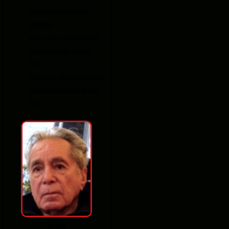
India y Perú: el principio
jerárquico
India y Perú: ¿castas o clases?
La nueva tournée de Dios
(R.T.)
Virreinato y desobediencia civil
Nuestra falaz leyenda de país
rico