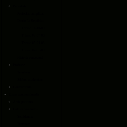
Periodista
Profecías cumplidas
Diario La República
Trienio 11-10-09
Trienio 08-07-06
Trienio 05-04-03
Trienio 02-01-00
Historia conceptual
Profesor
Temáticas
Sílabos académicos
Conferencista
Entrevistas multimedia
Anticipaciones
Cultura para todos
Semblanzas
Temáticas