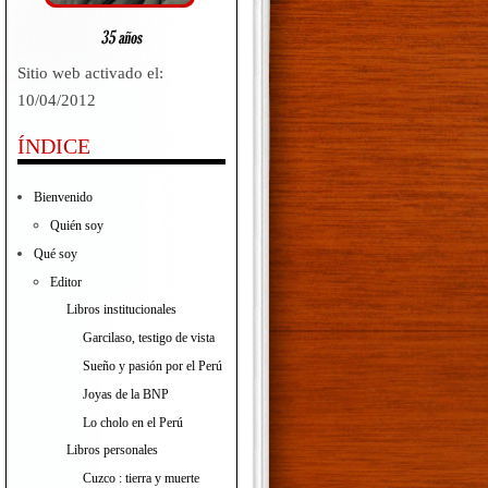
Sitio web activado el:
10/04/2012
ÍNDICE
Bienvenido
Quién soy
Qué soy
Editor
Libros institucionales
Garcilaso, testigo de vista
Sueño y pasión por el Perú
Joyas de la BNP
Lo cholo en el Perú
Libros personales
Cuzco : tierra y muerte