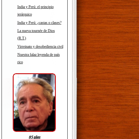
India y Perú: el principio
jerárquico
India y Perú: ¿castas o clases?
La nueva tournée de Dios
(R.T.)
Virreinato y desobediencia civil
Nuestra falaz leyenda de país
rico