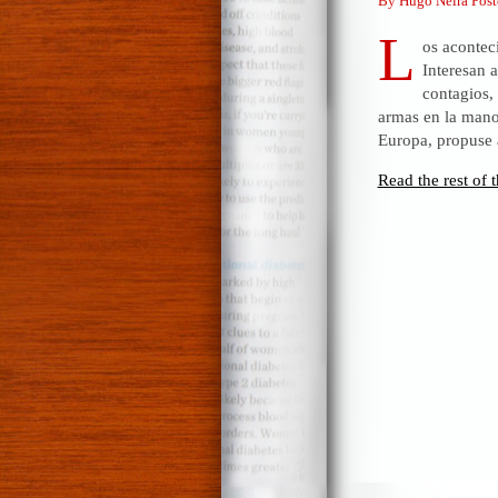
By Hugo Neira Post
L
os acontec
Interesan 
contagios,
armas en la mano
Europa, propuse
Read the rest of t