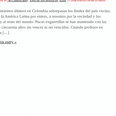
ed in
No clasificado
,
Ego de los políticos
,
Elite
|
Comentarios desactivados
Santos.
imientos últimos en Colombia sobrepasan los límites del país vecino.
¡Todo
a la América Latina por entero, a nosotros por la vecindad y los
por
 y al resto del mundo. Pocas exguerrillas se han mantenido con las
el
 cincuenta años sin vencer ni ser vencidos. Cuando profesor en
Nobel!
 a […]
his entry »